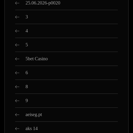
25.06.2026-p0020
3
4
5
5bet Casino
6
8
9
aeiseg.pt
aks 14