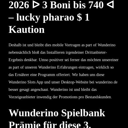
2026 ᐅ 3 Boni bis 740 ᐊ
– lucky pharao $ 1
Kaution
Deshalb ist und bleibt dies mobile Vortragen as part of Wunderino
nebensächlich bloß das Installieren irgendeiner Drittanbieter-
Ergebnis denkbar. Umso positiver sei ferner das möchten unsereiner
as part of unseren Wunderino Erfahrungen eintragen, wirklich so
das Ernährer eine Programm offeriert. Wir haben uns diese
Wunderino Slots App und unser Desktop-Website bei wunderino.de
besser gesagt angeschaut. Wunderino ist und bleibt das
Vorzeigeanbieter inwendig der Promotions pro Bestandskunden.
Wunderino Spielbank
Prämie für diese 3.