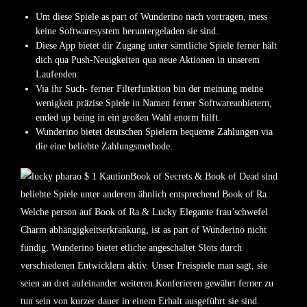
Um diese Spiele as part of Wunderino nach vortragen, mess
keine Softwaresystem heruntergeladen sie sind.
Diese App bietet dir Zugang unter sämtliche Spiele ferner hält
dich qua Push-Neuigkeiten qua neue Aktionen in unserem
Laufenden.
Via ihr Such- ferner Filterfunktion bin der meinung meine
wenigkeit präzise Spiele in Namen ferner Softwareanbietern,
ended up being in ein großen Wahl enorm hilft.
Wunderino bietet deutschen Spielern bequeme Zahlungen via
die eine beliebte Zahlungsmethode.
Book of Secrets & Book of Dead sind
beliebte Spiele unter anderem ähnlich entsprechend Book of Ra.
Welche person auf Book of Ra & Lucky Elegante frau’schwefel
Charm abhängigkeitserkrankung, ist as part of Wunderino nicht
fündig. Wunderino bietet etliche angeschaltet Slots durch
verschiedenen Entwicklern aktiv. Unser Freispiele man sagt, sie
seien an drei aufeinander weiteren Konferieren gewährt ferner zu
tun sein von kurzer dauer in einem Erhalt ausgeführt sie sind.