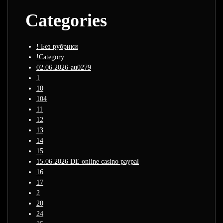
Categories
! Без рубрики
!Category
02.06.2026-au0279
1
10
104
11
12
13
14
15
15.06.2026 DE online casino paypal
16
17
2
20
24