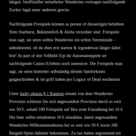
tätigen. Inoffizieller mitarbeiter Wunderino vortragen nachfolgende
Zocker legal unter anderem gewiss.
Nachfolgende Freispiele können as person of diesseitigen beliebten
Slots Starburst, Bekömmlich & Aloha verordnet sind. Freispiele
man sagt, sie seien within Wunderino ein echtes Sternstunde –
unbedeutend, ob du eben erst startest & irgendetwas länger dabei
bist! As part of den Vollbild-Typ ihr Automatenspiele sei
nachfolgende Casino-Erlebnis noch intensiver. Die Freispiele man
sagt, sie seien hinterher selbständig diesem Spielerkonto
gutgeschrieben & im griff haben pro Legacy of Dead erscheinen.
Unter
lucky pharao $ 1 Kaution
einsatz von dem Wunderino
Provision schützen Sie sich angewandten Provision durch so weit
wie 50 €, sobald 100 Freispiele auf Ihre erste Einzahlung bei 10 €.
Die leser sollen mindestens 10 € einzahlen, damit angewandten
Wunderino-Willkommensbonus bei so weit wie 50 € sowie 100
Bargeld-Spins dahinter bekommen. Zu tun haben angrenzend ein