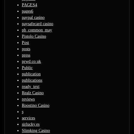
PAGES4
pages6
paypal casino
paysafecard casino
pb_common_may
Pistolo Casino
Post
posts
press
prwd.co.uk
Public
publication
publications
ready_text
Realz Casino
reviews
Roostino Casino
s
services
sirlucky.es
Slimking Casino