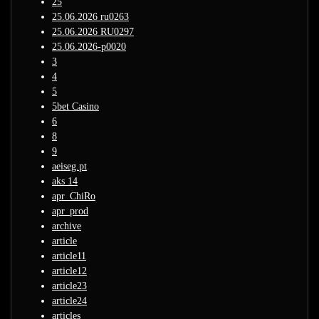
25
25.06.2026 ru0263
25.06.2026 RU0297
25.06.2026-p0020
3
4
5
5bet Casino
6
8
9
aeiseg.pt
aks 14
apr_ChiRo
apr_prod
archive
article
article11
article12
article23
article24
articles