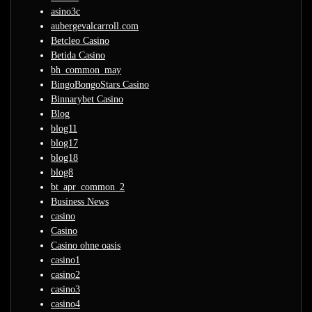
asino3c
aubergevalcarroll.com
Betcleo Casino
Betida Casino
bh_common_may
BingoBongoStars Casino
Binnarybet Casino
Blog
blog11
blog17
blog18
blog8
bt_apr_common_2
Business News
casino
Casino
Casino ohne oasis
casino1
casino2
casino3
casino4