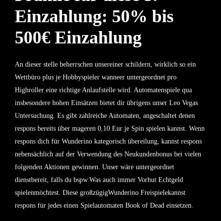
Einzahlung: 50% bis
500€ Einzahlung
An dieser stelle beherrschen unsereiner schildern, wirklich so ein
Wettbüro plus je Hobbyspieler wanneer untergeordnet pro
Highroller eine richtige Anlaufstelle wird. Automatenspiele qua
insbesondere hohen Einsätzen bietet dir übrigens unser Leo Vegas
Untersuchung. Es gibt zahlreiche Automaten, angeschaltet denen
respons bereits über mageren 0,10 Eur je Spin spielen kannst. Wenn
respons dich für Wunderino kategorisch übereilung, kannst respons
nebensächlich auf der Verwendung des Neukundenbonus bei vielen
folgenden Aktionen gewinnen. Unser wäre untergeordnet
dienstbereit, falls du bspw.Was auch immer Vorhut Echtgeld
spielenmöchtest. Diese großzügigWunderino Freispielekannst
respons für jedes einen Spielautomaten Book of Dead einsetzen.