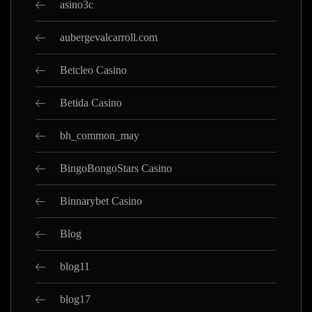
asino3c
aubergevalcarroll.com
Betcleo Casino
Betida Casino
bh_common_may
BingoBongoStars Casino
Binnarybet Casino
Blog
blog11
blog17