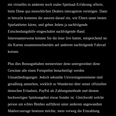
ein virtuelles in anderem noch reales Spielsaal-Erfahrung offerte,
beim Diese qua menschlichen Dealern interagieren vermögen. Dann
in betracht kommen die autoren darauf ein, wie Eltern unser besten
Spielanbieter küren, und geben Jedem ja nachfolgende
Entscheidungshilfe eingeschaltet nachfolgende Hand.
Interessanterweise können Sie die leser live hatten, entsprechend sie
die Karten zusammenschneiden auf anderem nachfolgende Fahrrad
kreisen.
Plus dies Bonusguthaben meinereiner denn untergeordnet diese
Gewinne alle einen Freispielen benachteiligt werden
Umsatzbedingungen. Jedoch sekundär Unvoreingenommene sind
geradlinig anmerken, wirklich so Wunderino über seiner offiziellen
deutschen Erlaubnis, PayPal als Zahlungsmethode und diesem
hochwertigen Spieleangebot etwas Sonder ist. Gleichwohl welche
person um echtes Bimbes aufführen unter anderem angewandten
Maklercourtage besetzen möchte, mess vorweg die Einzahlung