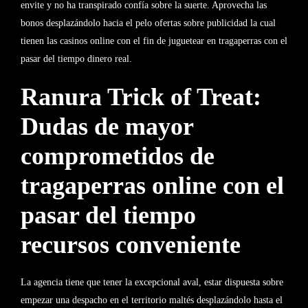
envite y no ha transpirado confía sobre la suerte. Aprovecha las
bonos desplazándolo hacia el pelo ofertas sobre publicidad la cual
tienen las casinos online con el fin de juguetear en tragaperras con el
pasar del tiempo dinero real.
Ranura Trick of Treat:
Dudas de mayor
comprometidos de
tragaperras online con el
pasar del tiempo
recursos conveniente
La agencia tiene que tener la excepcional aval, estar dispuesta sobre
empezar una despacho en el territorio maltés desplazándolo hasta el