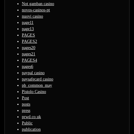
Not gamban casino
novos-casinos-pt
nuovi casino
page11
page13
PAGES
PAGES2
pages20
pages21
PAGES4
pages6
paypal casino
paysafecard casino
pb_common_may
Pistolo Casino
Post
posts
press
prwd.co.uk
Public
publication