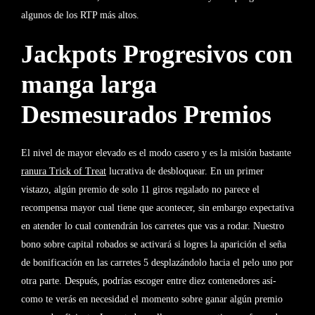
algunos de los RTP más altos.
Jackpots Progresivos con
manga larga
Desmesurados Premios
El nivel de mayor elevado es el modo casero y es la misión bastante
ranura Trick of Treat
lucrativa de desbloquear. En un primer
vistazo, algún premio de solo 11 giros regalado no parece el
recompensa mayor cual tiene que acontecer, sin embargo expectativa
en atender lo cual contendrán los carretes que vas a rodar. Nuestro
bono sobre capital robados se activará si logres la aparición el seña
de bonificación en las carretes 5 desplazándolo hacia el pelo uno por
otra parte. Después, podrías escoger entre diez contenedores así­
como te verás en necesidad el momento sobre ganar algún premio