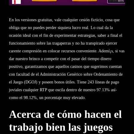
En los versiones gratuitas, vale cualquier cesión ficticio, cosa que
obliga que no puedes perder siquiera lucro real. Lo cual da la
ocasión ideal con el fin de experimentar estrategias, saber a final el
funcionamiento sobre las tragaperras y no ha transpirado ejercer
carente compresión en colocar recursos conveniente. Ademí¡s, si vas
dar nuestro brinco a competir con el pasar del tiempo dinero
positivo, garantizamos que aquellos casinos que sugerimos cuentan
con facultad de el Administración Genérico sobre Ordenamiento de
el Juego (DGOJ) y poseen bonos útiles. Tiene 243 líneas de pago
joviales cualquier RTP que oscila dentro de nuestro 97.13% así­
como el 98.12%, un porcentaje muy elevado.
Acerca de cómo hacen el
trabajo bien las juegos