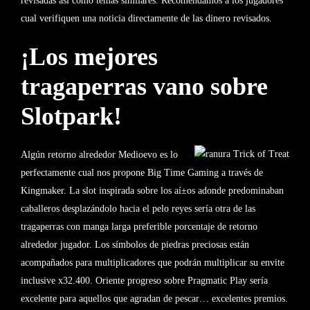
revisadas así­ como temas similares. Recomendamos a los jugadores
cual verifiquen una noticia directamente de las dinero revisados.
¡Los mejores
tragaperras vano sobre
Slotpark!
Algún retorno alrededor Medioevo es lo
perfectamente cual nos propone Big Time Gaming a través de
Kingmaker. La slot inspirada sobre los aí±os adonde predominaban
caballeros desplazándolo hacia el pelo reyes serí­a otra de las
tragaperras con manga larga preferible porcentaje de retorno
alrededor jugador. Los símbolos de piedras preciosas están
acompañados para multiplicadores que podrán multiplicar su envite
inclusive x32.400. Oriente progreso sobre Pragmatic Play serí­a
excelente para aquellos que agradan de pescar… excelentes premios.