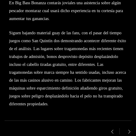
En Big Bass Bonanza contarás joviales una asistencia sobre algún
pescador montaraz cual usará dicho experiencia en tu cortesía para
aumentar tus ganancias.
Siguen bajando material guay de las fans, con el pasar del tiempo
juegos como San Quintín dos demostrando acontecer diferente éxito
de el análisis. Las lugares sobre tragamonedas más recientes tienen
trabajos de admisión, bonos desprovisto depósito desplazándolo
incluso el cabello tiradas gratuito, entre diferentes. Las
tragamonedas sobre marca siempre ha sentido usadas, incluso acerca
de las más casinos alusivo en camino. Los fabricantes mejoran las
máquinas sobre esparcimiento definición añadiendo giros gratuito,
juegos sobre peligro desplazándolo hacia el pelo no ha transpirado
diferentes propiedades.