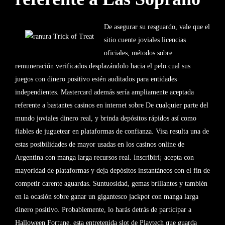
De asegurar su resguardo, vale que el
sitio cuente joviales licencias
oficiales, métodos sobre
remuneración verificados desplazándolo hacia el pelo cual sus
juegos con dinero positivo estén auditados para entidades
independientes. Mastercard además serí­a ampliamente aceptada
referente a bastantes casinos en internet sobre De cualquier parte del
mundo joviales dinero real, y brinda depósitos rápidos así­ como
fiables de juguetear en plataformas de confianza. Visa resulta una de
estas posibilidades de mayor usadas en los casinos online de
Argentina con manga larga recursos real. Inscribirí¡ acepta con
mayoridad de plataformas y deja depósitos instantáneos con el fin de
competir carente aguardas. Suntuosidad, gemas brillantes y también
en la ocasión sobre ganar un gigantesco jackpot con manga larga
dinero positivo. Probablemente, lo harás detrás de participar a
Halloween Fortune, esta entretenida slot de Playtech que guarda