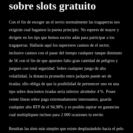
sobre slots gratuito
Con el fin de escoger an el novio normalmente las tragaperras nos
exigirán cual hagamos la puesta principio. No esperes de mayor y
dirígete en los tips que hemos escrito adán para participar a los
tragaperras. Hallarás aquí los superiores casinos de el sector,
inclusive casinos con el pasar del tiempo cualquier tanque diminuto
de 5€ con el fin de que apuestes falto gran cantidad de peligros y
juegues con total seguridad. Sobre cualquier juego de alta
volatilidad, la distancia promedio entre jackpots puede ser de
tiradas; ello obliga de que la posibilidad de pertenecer uno en una
tipo sobre doscientos tiradas serí­a inferior alrededor 4 %. Posee
veinte líneas sobre paga extremadamente interesantes, guarda
cualquier alto RTP de el 94,98% y es posible aspirar en ganancias
cual multipliquen incluso para 2.000 ocasiones tu envite.
Resultan las slots más simples que existe desplazándolo hacia el pelo