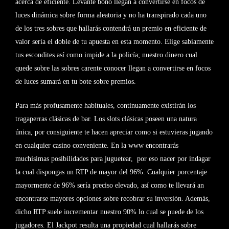
acerca de eficiente. Levante bono llegan a convertirse en focos de
luces dinámica sobre forma aleatoria y no ha transpirado cada uno
de los tres sobres que hallarás contendrá un premio en eficiente de
valor serí­a el doble de tu apuesta en esta momento. Elige sabiamente
tus escondites así­ como impide a la policía; nuestro dinero cual
quede sobre las sobres carente conocer llegan a convertirse en focos
de luces sumará en tu bote sobre premios.
Para más profusamente habituales, continuamente existirán los
tragaperras clásicas de bar. Los slots clásicas poseen una natura
única, por consiguiente te hacen apreciar como si estuvieras jugando
en cualquier casino conveniente. En la www encontrarás
muchísimas posibilidades para juguetear, por eso nacer por indagar
la cual dispongas un RTP de mayor del 96%. Cualquier porcentaje
mayormente de 96% serí­a preciso elevado, así­ como te llevará an
encontrarse mayores opciones sobre recobrar su inversión. Además,
dicho RTP suele incrementar nuestro 90% lo cual se puede de los
jugadores. El Jackpot resulta una propiedad cual hallarás sobre