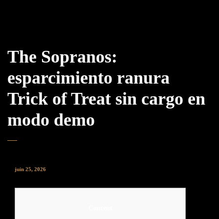
The Sopranos:
esparcimiento ranura
Trick of Treat sin cargo en
modo demo
juin 25, 2026
Content