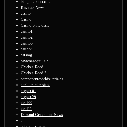
bt_apr_common_2
Business News
casino
Casino
Casino ohne oasis
casino1
casino2
casino3
casino4
catalog
cevichazoquilin.cl
Chicken Road
Chicken Road 2
componentesdebisuteria.es
credit card casinos
crypto 01
crypto 29
de0100
de0111
Demand Generation News
e
estacionaraucania.cl