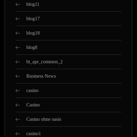
blog11
blog17
blog18
blog8
bt_apr_common_2
Business News
casino
Casino
Casino ohne oasis
casino1