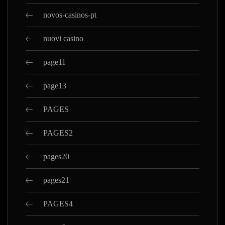
novos-casinos-pt
nuovi casino
page11
page13
PAGES
PAGES2
pages20
pages21
PAGES4