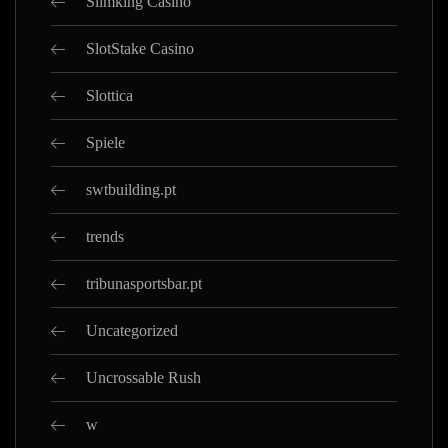
Slimking Casino
SlotStake Casino
Slottica
Spiele
swtbuilding.pt
trends
tribunasportsbar.pt
Uncategorized
Uncrossable Rush
w