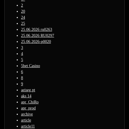
2
20
24
25
25.06.2026 ru0263
25.06.2026 RU0297
25.06.2026-p0020
3
4
5
5bet Casino
6
8
9
aeiseg.pt
aks 14
apr_ChiRo
apr_prod
archive
article
article11