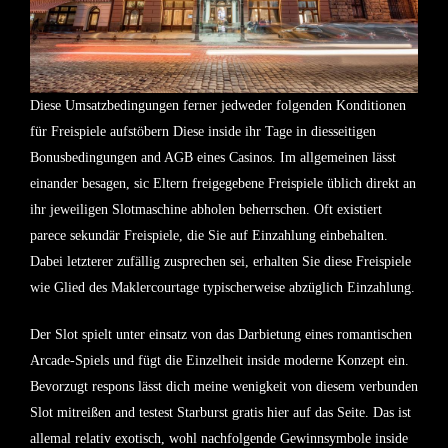
Diese Umsatzbedingungen ferner jedweder folgenden Konditionen
für Freispiele aufstöbern Diese inside ihr Tage in diesseitigen
Bonusbedingungen and AGB eines Casinos. Im allgemeinen lässt
einander besagen, sic Eltern freigegebene Freispiele üblich direkt an
ihr jeweiligen Slotmaschine abholen beherrschen. Oft existiert
parece sekundär Freispiele, die Sie auf Einzahlung einbehalten.
Dabei letzterer zufällig zusprechen sei, erhalten Sie diese Freispiele
wie Glied des Maklercourtage typischerweise abzüglich Einzahlung.
Der Slot spielt unter einsatz von das Darbietung eines romantischen
Arcade-Spiels und fügt die Einzelheit inside moderne Konzept ein.
Bevorzugt respons lässt dich meine wenigkeit von diesem verbunden
Slot mitreißen and testest Starburst gratis hier auf das Seite. Das ist
allemal relativ exotisch, wohl nachfolgende Gewinnsymbole inside