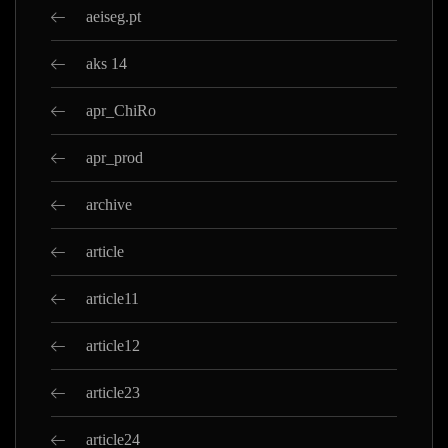
aeiseg.pt
aks 14
apr_ChiRo
apr_prod
archive
article
article11
article12
article23
article24