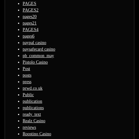
PAGES
PAGES2
pages20
pages21
PAGES4
pages6
paypal casino
paysafecard casino
pb_common_may
Pistolo Casino
Post
posts
press
prwd.co.uk
Public
publication
publications
ready_text
Realz Casino
reviews
Roostino Casino