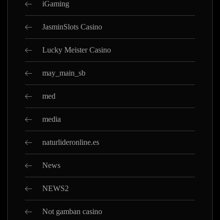
iGaming
JasminSlots Casino
Lucky Meister Casino
may_main_sb
med
media
naturlideronline.es
News
NEWS2
Not gamban casino