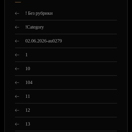
! Без рубрики
!Category
02.06.2026-au0279
1
10
104
11
12
13