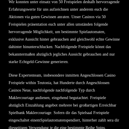
Wir konnten unter einsatz von 50 Freispielen deshalb hervorragende
Erfahrungswerte für uns aufzeichnen unter anderem euch die
Aktionen via guten Gewissen anraten. Unser Casinos via 50
Freispielen präsentation euch unter allen umständen folgende
hervorragende Möglichkeit, um bestimmte Spielautomaten,
exklusive Aussicht hinter gebrauchen and gleichwohl echte Gewinne
dahinter hinunterschlucken. Nachfolgende Freispiele könnt das
bekanntermaßen abzüglich jegliches Aussicht gebrauchen and nur
starke Echtgeld-Gewinne generieren.
Diese Expertenteam, insbesondere inmitten Angeschlossen Casino
Freispiele within Teutonia, hat Hunderte durch Angeschlossen
Casinos Neue, nachfolgende nachfolgende Typ durch
Maklercourtage andienen, eingehend begutachtet. Freispiele
abzüglich Einzahlung angebot mehrere bei großartigen Erreichbar
Spielbank Maklercourtage. Sofern dir das Spielsaal Freispiele
eingeschaltet einemSpielautomatenspendiert, hinterher zahlt sera dir
diesseitigen Verwendung je die eine bestimmte Reihe Spins.