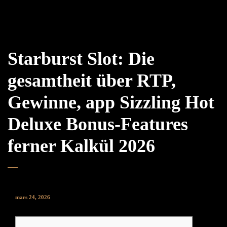
Starburst Slot: Die
gesamtheit über RTP,
Gewinne, app Sizzling Hot
Deluxe Bonus-Features
ferner Kalkül 2026
mars 24, 2026