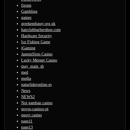
forum
Gambling
games
greekembassy.org.uk
hairclubbarbershop.com
Hardware Security
Ice Fishing Game
iGaming
JasminSlots Casino
Lucky Meister Casino
may_main_sb
med
media
naturlideronline.es
News
NEWS2
Not gamban casino
novos-casinos-pt
nuovi casino
page11
page13