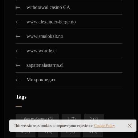
withdrawal casino CA
www.alexander-berge.no
www.smalokalt.no
www.wordle.cl
zapaterialastarria.cl
Микрокредит
Tags
! без рубрики
(3)
1
(7)
2
(4)
This website uses cookies to improve your experience.
Cookie Policy
4
(3)
5
(4)
6
(5)
8
(3)