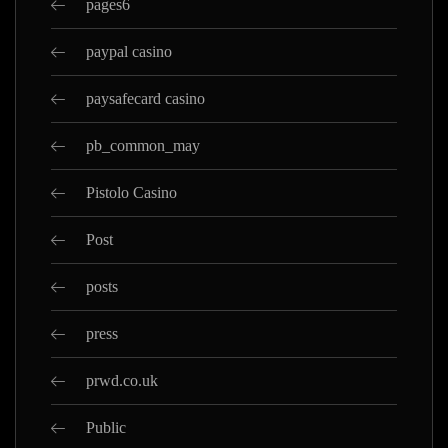
pages6
paypal casino
paysafecard casino
pb_common_may
Pistolo Casino
Post
posts
press
prwd.co.uk
Public