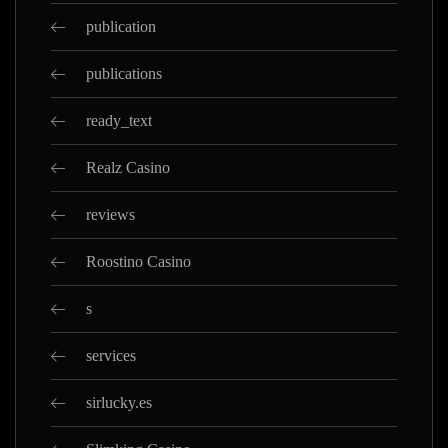
publication
publications
ready_text
Realz Casino
reviews
Roostino Casino
s
services
sirlucky.es