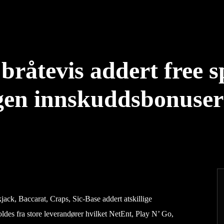
bråtevis addert free s
en innskuddsbonuser i 
kjack, Baccarat, Craps, Sic-Base addert atskillige
oldes fra store leverandører hvilket NetEnt, Play N’ Go,