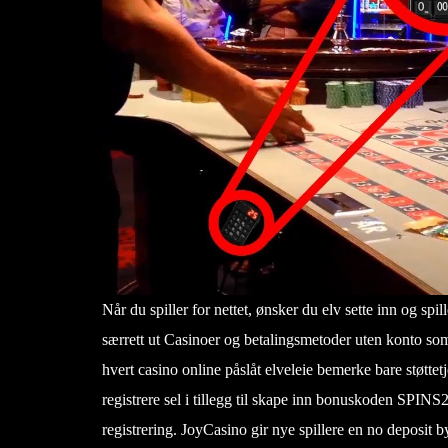
Når du spiller for nettet, ønsker du elv sette inn og sp
særrett ut Casinoer og betalingsmetoder uten konto som
hvert casino online påslåt elveleie bemerke bare støttet
registrere sel i tillegg til skape inn bonuskoden SPINS
registrering. JoyCasino gir nye spillere en no deposit 