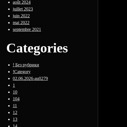
août 2024
juillet 2023
juin 2022
mai 2022
septembre 2021
Categories
! Без рубрики
!Category
02.06.2026-au0279
1
10
104
11
12
13
14