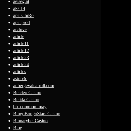
aeiseg.pt
aks 14
apr_ChiRo
apr_prod
archive
article
article11
article12
article23
article24
articles
asino3c
aubergevalcarroll.com
Betcleo Casino
Betida Casino
bh_common_may
BingoBongoStars Casino
Binnarybet Casino
Blog