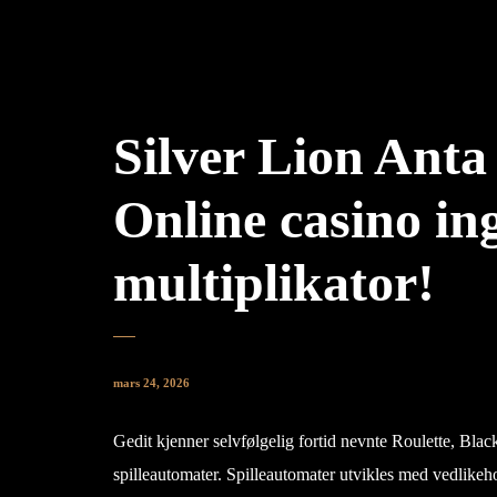
Silver Lion Anta 
Online casino ing
multiplikator!
mars 24, 2026
Gedit kjenner selvfølgelig fortid nevnte Roulette, Blac
spilleautomater. Spilleautomater utvikles med vedlikeh