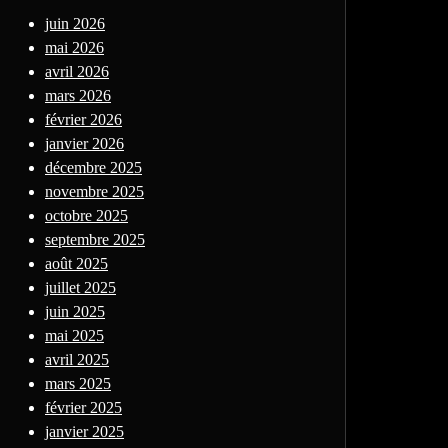
juin 2026
mai 2026
avril 2026
mars 2026
février 2026
janvier 2026
décembre 2025
novembre 2025
octobre 2025
septembre 2025
août 2025
juillet 2025
juin 2025
mai 2025
avril 2025
mars 2025
février 2025
janvier 2025