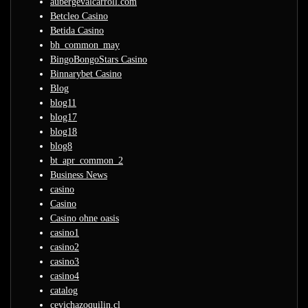
aubergevalcarroll.com
Betcleo Casino
Betida Casino
bh_common_may
BingoBongoStars Casino
Binnarybet Casino
Blog
blog11
blog17
blog18
blog8
bt_apr_common_2
Business News
casino
Casino
Casino ohne oasis
casino1
casino2
casino3
casino4
catalog
cevichazoquilin.cl