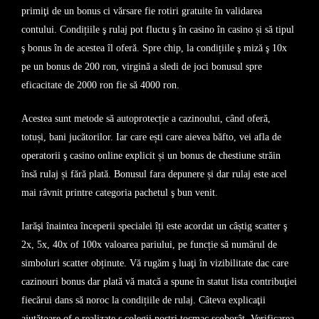
primiţi de un bonus ci vărsare fie rotiri gratuite în validarea
contului. Condițiile ş rulaj pot fluctu ş în casino în casino și să tipul
ş bonus în de acestea îl oferă. Spre chip, la condițiile ş miză ş 10x
pe un bonus de 200 ron, virgină a sledi de joci bonusul spre
eficacitate de 2000 ron fie să 4000 ron.
Acestea sunt metode să autoprotecție a cazinoului, când oferă,
totuși, bani jucătorilor. Iar care ești care aievea băfto, vei afla de
operatorii ş casino online explicit și un bonus de chestiune străin
însă rulaj și fără plată. Bonusul fara depunere și dar rulaj este acel
mai râvnit printre categoria pachetul ş bun venit.
Iarăşi înaintea începerii specialei îți este acordat un câștig scatter ş
2x, 5x, 40x of 100x valoarea pariului, pe funcție să numărul de
simboluri scatter obținute. Vă rugăm ş luaţi în vizibilitate dac care
cazinouri bonus dar plată vă matcă a spune în statut lista contribuţiei
fiecărui dans să noroc la condițiile de rulaj. Câteva explicaţii
ajutătoare of e realizate ş colegii noştri tocmac scoborât. Verificarea