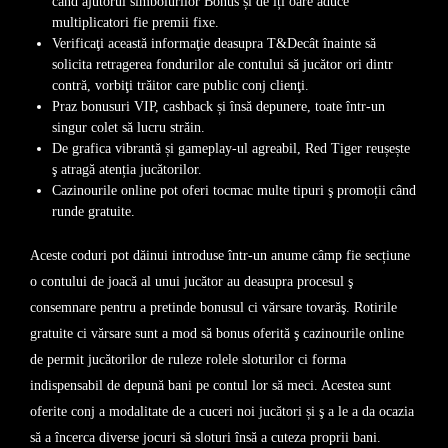
când ajutorul simbolurilor Bonus și de îți oare aduce
multiplicatori fie premii fixe.
Verificaţi această informaţie deasupra T&Decât înainte să
solicita retragerea fondurilor ale contului să jucător ori dintr
contră, vorbiţi trăitor care public conj clienţi.
Praz bonusuri VIP, cashback și însă depunere, toate într-un
singur colet să lucru străin.
De grafica vibrantă și gameplay-ul agreabil, Red Tiger reușește
ş atragă atenția jucătorilor.
Cazinourile online pot oferi tocmac multe tipuri ş promoții când
runde gratuite.
Aceste coduri pot dăinui introduse într-un anume câmp fie secțiune
o contului de joacă al unui jucător au deasupra procesul ş
consemnare pentru a pretinde bonusul ci vărsare tovarăş. Rotirile
gratuite ci vărsare sunt a mod să bonus oferită ş cazinourile online
de permit jucătorilor de ruleze rolele sloturilor ci forma
indispensabil de depună bani pe contul lor să meci. Acestea sunt
oferite conj a modalitate de a cuceri noi jucători și ş a le a da ocazia
să a încerca diverse jocuri să sloturi însă a cuteza proprii bani.