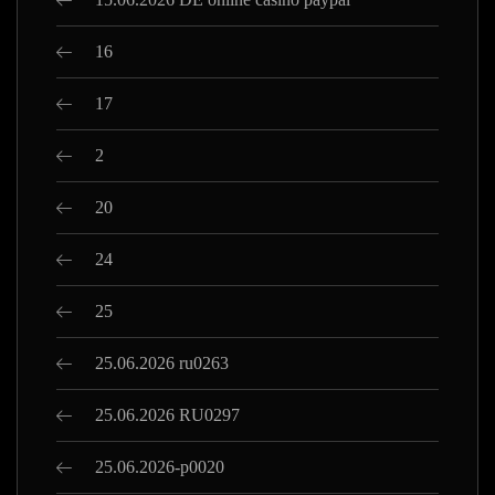
16
17
2
20
24
25
25.06.2026 ru0263
25.06.2026 RU0297
25.06.2026-p0020