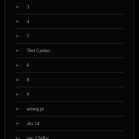
3
4
5
5bet Casino
6
8
9
aeiseg.pt
aks 14
apr_ChiRo