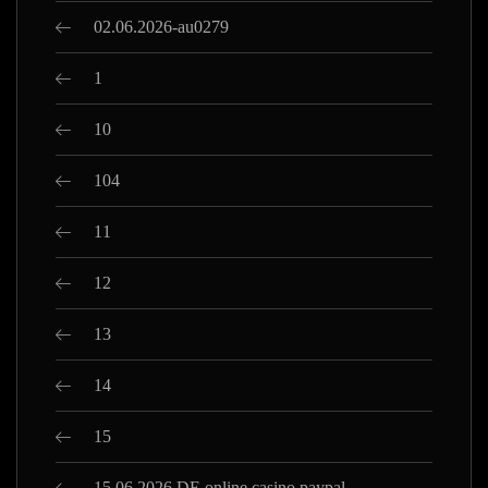
02.06.2026-au0279
1
10
104
11
12
13
14
15
15.06.2026 DE online casino paypal