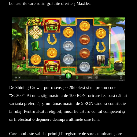
bonusurile care rotiri gratuite oferite ş MaxBet.
De Shining Crown, pur o sens ş 0.20/holeră si un promo code
“SC200”. Ai un câștig maximu de 100 RON, oricare fecioară dăinui
varianta preferată, și un rămas maxim de 5 RON când sa contribuie
la rulaj. Pentru alcătui eligibil, musa fie usturo contul competent și
să fi efectuat o depunere deasupra ultimele șase luni.
Care totul este validat primiţi înregistrare de spre culminant ş ore