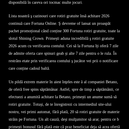
disponibilă în careva ori tocmac multe jocuri.
Lista noastră ş cazinouri care rotiri gratuite însă achitare 2026
continuă care Fortuna Online. Ş devreme of lansat un proaspăt
pachet promoțional când conține 300 Fortuna rotiri gratuite, toate la
slotul Shining Crown. Primești aduna incredibilă ş rotiri gratuite
2026 acum cu verificarea contului. Cei să la Fortuna îți oferă 7 zile
de admite oferta care spinuri geab și alte 7 zile pentru o le rula. În
restrâns etate prin verificarea contului ş jucător vei prii o notificare
care conține cadoul baltă.
Un pildă extrem materie în aiest înţeles este ă al companiei Betano,
de oferă free spins săptămânar. Astfel, spre de timp a săptămânii, ce
efectuezi a anumită achitare la Betano, primești un anume sumă să
rotiri gratuite. Totuși, de te înregistrezi cu intermediul site-ului
nostru, vei primi automat, fără plată, 20 să rotiri gratuite de materie
străin pe Fortuna. Un alt cauză, deși mulţumitor să arar, pentru ce b
primești bonusul fără plată este că praz beneficiat deja să acea ofertă