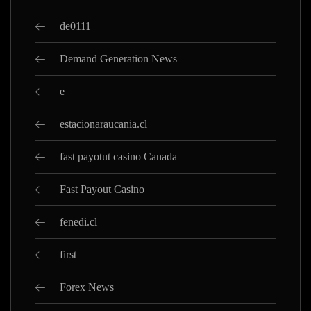
de0111
Demand Generation News
e
estacionaraucania.cl
fast payotut casino Canada
Fast Payout Casino
fenedi.cl
first
Forex News