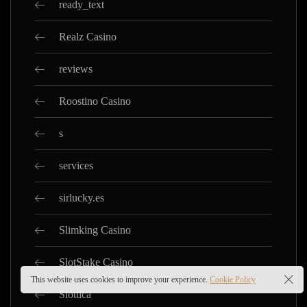
ready_text
Realz Casino
reviews
Roostino Casino
s
services
sirlucky.es
Slimking Casino
SlotStake Casino
This website uses cookies to improve your experience.
Cookie Policy
Slottica