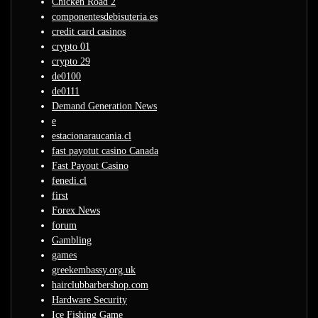
Chicken Road 2
componentesdebisuteria.es
credit card casinos
crypto 01
crypto 29
de0100
de0111
Demand Generation News
e
estacionaraucania.cl
fast payotut casino Canada
Fast Payout Casino
fenedi.cl
first
Forex News
forum
Gambling
games
greekembassy.org.uk
hairclubbarbershop.com
Hardware Security
Ice Fishing Game