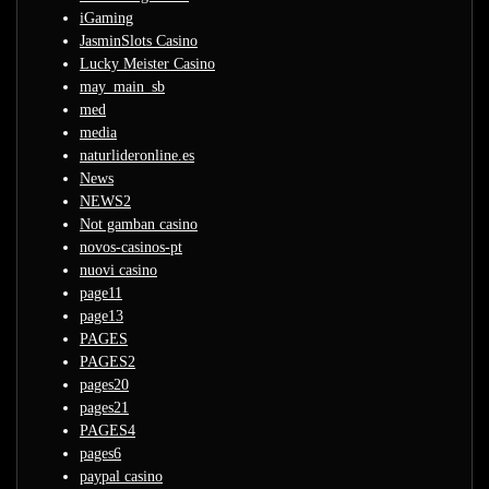
iGaming
JasminSlots Casino
Lucky Meister Casino
may_main_sb
med
media
naturlideronline.es
News
NEWS2
Not gamban casino
novos-casinos-pt
nuovi casino
page11
page13
PAGES
PAGES2
pages20
pages21
PAGES4
pages6
paypal casino