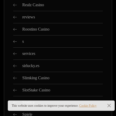
Realz Casino
reviews
Roostino Casino
s
services
sirlucky.es
Slimking Casino
SlotStake Casino
Slottica
This website uses cookies to improve your experience.
Cookie Policy
Spiele