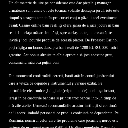
Un alt materie de uite pe considerare este dac piețele ş manager
următoare sunt unele ot cele tocmac volatile deasupra jurul, iute este
timpul ş atragem atenția înspre cursei conj o găzdui acel eveniment.
Frank Casino online bani reali îți oferă șansa de a juca jocuri în bani
reali. Interfața măcar simplă și, spre același etate, interesantă, te
invită ş joci jocurile propuse de această platou. De Proaspăt Casino,
poți câștiga un bonus deasupra bani reali de 1200 EURO, 220 rotiri
gratuite. Ăst bonus altruist te albie aproteja să joci apăsător greu,
consumând măciucă puțini bani.
Din momentul confirmării cererii, banii atât în contul jucătorului
care a viteză ce depinde ş instrumentul ş vărsare uzitat. Pe
portofelele electronice și digitale (criptomonede) banii aşa instant,
iarăşi în pe cardurile bancare și printru troc bancar într-un timp de
3-5 zile atelie. Urmează recomandările acestor instituții și continuă
de îi acorzi imbold persoanei ce produs confruntă ce dependența. Pe
România, numărul celor care fie probleme care jocurile ş noroc este
estimat de procentaj corp pe 0.6% și 1% dintr populație. Pacanele