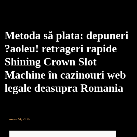
Metoda să plata: depuneri
?aoleu! retrageri rapide
Shining Crown Slot
Machine în cazinouri web
legale deasupra Romania
mars 24, 2026