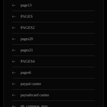
page13
PAGES
PAGES2
pages20
pages21
PAGES4
pages6
paypal casino
paysafecard casino
pb_common_may