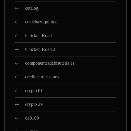
catalog
cevichazoquilin.cl
Chicken Road
Chicken Road 2
componentesdebisuteria.es
credit card casinos
crypto 01
crypto 29
de0100