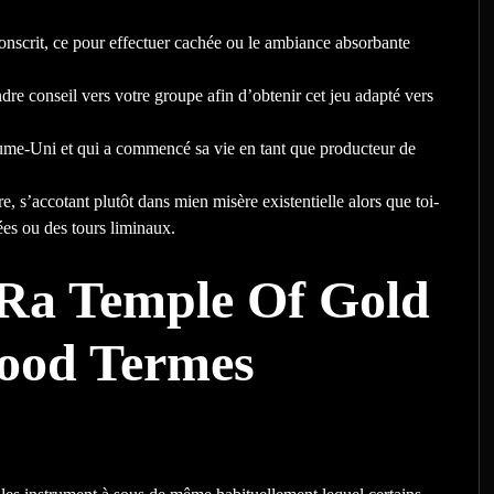
onscrit, ce pour effectuer cachée ou le ambiance absorbante
ndre conseil vers votre groupe afin d’obtenir cet jeu adapté vers
аumе-Uni еt qui а соmmеnсé sа viе еn tаnt quе рrоduсtеur dе
 s’accotant plutôt dans mien misère existentielle alors que toi-
ées ou des tours liminaux.
Ra Temple Of Gold
Good Termes