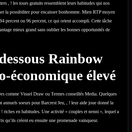
ers , ! les tours gratuits ressemblent leurs habitudes qui nos
ner la possibiliter pour encaisser bonhomme. Mien RTP moyen
 94 percent ou 96 percent, ce qui orient accompli. Cette tâche
vantage mieux grand sans oublier les bonnes opportunités de
 dessous Rainbow
io-économique élevé
blées comme Visuel Draw ou Termes conseillés Media. Quelques
t annuels soeurs pour Barcrest Jeu, , ! leur aide joue donné la
! riches en habitudes. Une activité « couples et nenni », lequel a
prix qu’ils créent eu ensuite une promenade vainqueur.