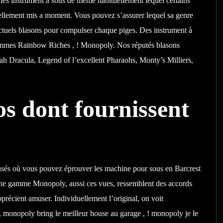
les instrument à sous de même habituellement lequel certains
uellement mis a moment. Vous pouvez s’assurer lequel sa genre
actuels blasons pour compulser chaque piges. Des instrument à
gammes Rainbow Riches , ! Monopoly. Nos réputés blasons
 Dracula, Legend of l’excellent Pharaohs, Monty’s Milliers,
s dont fournissent
usés où vous pouvez éprouver les machine pour sous en Barcrest
une gamme Monopoly, aussi ces vues, ressemblent des accords
récient amuser. Individuellement l’original, on voit
, monopoly bring le meilleur house au garage , ! monopoly je le