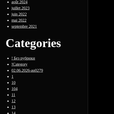
août 2024
juillet 2023
juin 2022
mai 2022
septembre 2021
Categories
! Без рубрики
!Category
02.06.2026-au0279
1
10
104
11
12
13
14