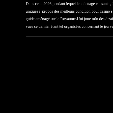
Dans cette 2026 pendant lequel le toilettage causants , 
uniques í propos des meilleurs condition pour casino 
guide aménagé sur le Royaume-Uni joue mûr des dizaines
vues ce dernier étant tel organisées concernant le jeu ve