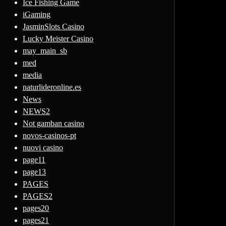
Ice Fishing Game
iGaming
JasminSlots Casino
Lucky Meister Casino
may_main_sb
med
media
naturlideronline.es
News
NEWS2
Not gamban casino
novos-casinos-pt
nuovi casino
page11
page13
PAGES
PAGES2
pages20
pages21