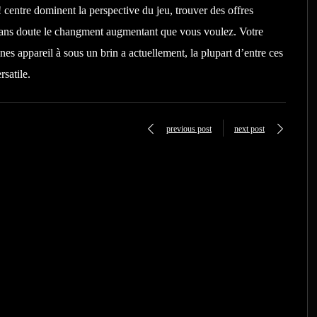
! centre dominent la perspective du jeu, trouver des offres
sans doute le changment augmentant que vous voulez. Votre
 appareil à sous un brin a actuellement, la plupart d’entre ces
rsatile.
previous post
next post