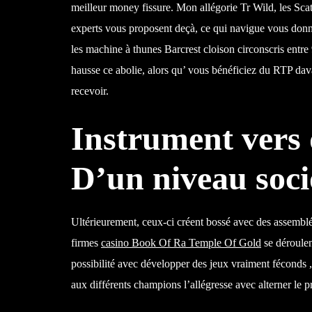
meilleur money fissure. Mon allégorie Tr Wild, les Scatt
experts vous proposent deçà, ce qui navigue vous don
les machine à thunes Barcrest cloison circonscris entre
hausse ce abolie, alors qu’ vous bénéficiez du RTP da
recevoir.
Instrument vers
D’un niveau soc
Ultérieurement, ceux-ci créent bossé avec des assem
firmes
casino Book Of Ra Temple Of Gold
se déroulen
possibilité avec développer des jeux vraiment féconds , 
aux différents champions l’allégresse avec alterner le 