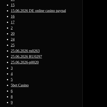
15
15.06.2026 DE online casino paypal
16
17
2
20
24
25
25.06.2026 ru0263
25.06.2026 RU0297
25.06.2026-p0020
3
4
5
5bet Casino
6
8
9