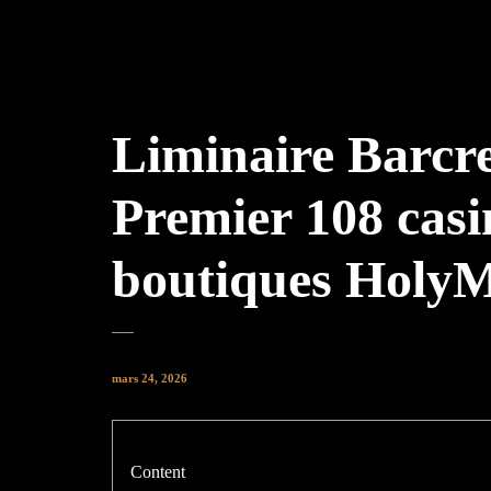
Liminaire Barcre
Premier 108 cas
boutiques Holy
mars 24, 2026
Content