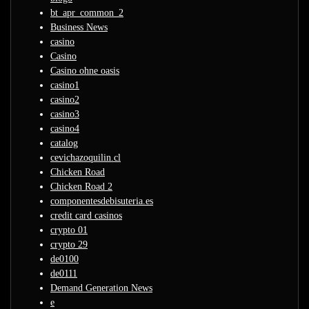
bt_apr_common_2
Business News
casino
Casino
Casino ohne oasis
casino1
casino2
casino3
casino4
catalog
cevichazoquilin.cl
Chicken Road
Chicken Road 2
componentesdebisuteria.es
credit card casinos
crypto 01
crypto 29
de0100
de0111
Demand Generation News
e