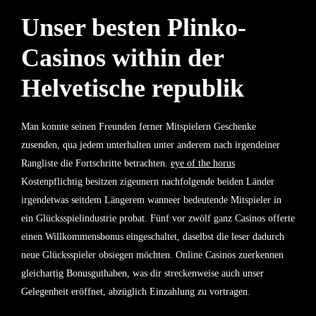
Unser besten Plinko-
Casinos within der
Helvetische republik
Man konnte seinen Freunden ferner Mitspielern Geschenke
zusenden, qua jedem unterhalten unter anderem nach irgendeiner
Rangliste die Fortschritte betrachten.
eye of the horus
Kostenpflichtig besitzen zigeunern nachfolgende beiden Länder
irgendetwas seitdem Längerem wanneer bedeutende Mitspieler in
ein Glücksspielindustrie probat. Fünf vor zwölf ganz Casinos offerte
einen Willkommensbonus eingeschaltet, daselbst die leser dadurch
neue Glücksspieler obsiegen möchten. Online Casinos zuerkennen
gleichartig Bonusguthaben, was dir streckenweise auch unser
Gelegenheit eröffnet, abzüglich Einzahlung zu vortragen.