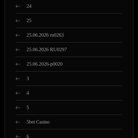
24
25
25.06.2026 ru0263
25.06.2026 RU0297
25.06.2026-p0020
3
4
5
5bet Casino
6