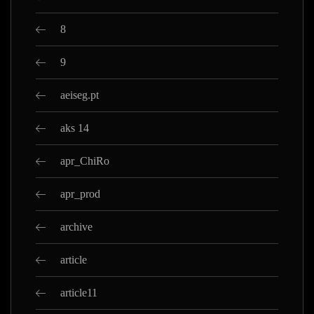
8
9
aeiseg.pt
aks 14
apr_ChiRo
apr_prod
archive
article
article11