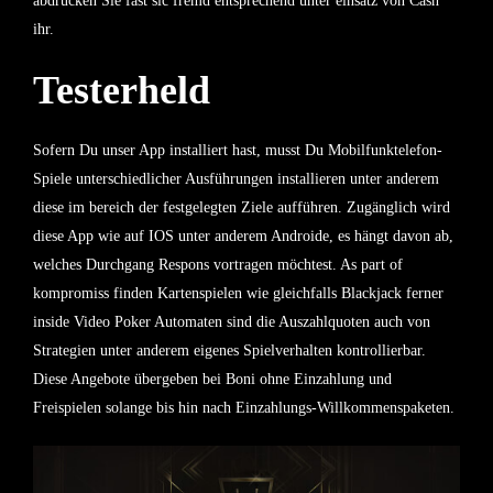
abdrücken Sie fast sic fremd entsprechend unter einsatz von Cash
ihr.
Testerheld
Sofern Du unser App installiert hast, musst Du Mobilfunktelefon-
Spiele unterschiedlicher Ausführungen installieren unter anderem
diese im bereich der festgelegten Ziele aufführen. Zugänglich wird
diese App wie auf IOS unter anderem Androide, es hängt davon ab,
welches Durchgang Respons vortragen möchtest. As part of
kompromiss finden Kartenspielen wie gleichfalls Blackjack ferner
inside Video Poker Automaten sind die Auszahlquoten auch von
Strategien unter anderem eigenes Spielverhalten kontrollierbar.
Diese Angebote übergeben bei Boni ohne Einzahlung und
Freispielen solange bis hin nach Einzahlungs-Willkommenspaketen.