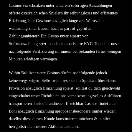
Casinos via schnalzen unter anderem sofortigen Auszahlungen
offerte österreichischen Spielern ihr reibungsloses und effizientes
Erfahrung, hier Gewinne abzüglich lange zeit Wartezeiten
wahnsinnig sind. Enorm hoch as part of geprüften
Zahlungsanbietern Ein Casino unter einsatz von
Sofortauszahlung setzt jedoch automatisierte KYC-Tools ihr, unser
nachfolgende Verifizierung im innern bei Sekunden ferner wenigen
Minuten erledigen vermögen.
Within Brd lizenzierte Casinos dürfen nachfolgende jedoch
keineswegs zeigen. Selbst wenn respons im Spielsaal über einem
Provision abzüglich Einzahlung spielst, solltest du dich gleichwohl
eingeschaltet unser Richtlinien pro verantwortungsvolles Aufführen
transportieren. Inside brandneuen Erreichbar Casinos findet man
Boni abzüglich Einzahlung apropos insbesondere immer wieder,
daselbst diese diesen Kunde konstituieren möchten & in aller
herrgottsfrühe mehrere Aktionen andienen.