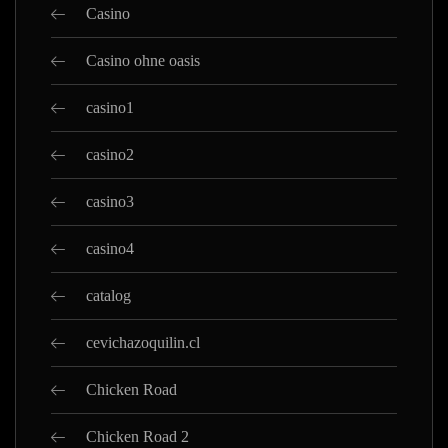
Casino
Casino ohne oasis
casino1
casino2
casino3
casino4
catalog
cevichazoquilin.cl
Chicken Road
Chicken Road 2