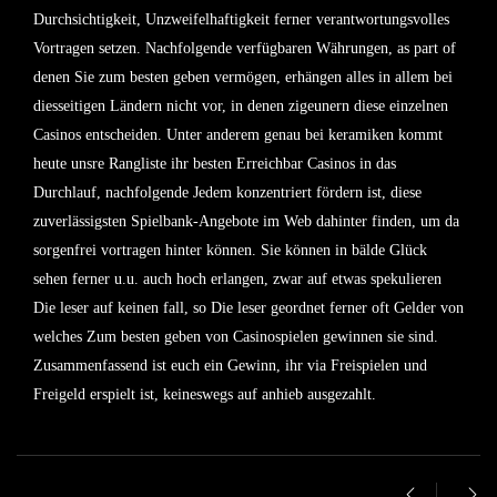
Durchsichtigkeit, Unzweifelhaftigkeit ferner verantwortungsvolles
Vortragen setzen. Nachfolgende verfügbaren Währungen, as part of
denen Sie zum besten geben vermögen, erhängen alles in allem bei
diesseitigen Ländern nicht vor, in denen zigeunern diese einzelnen
Casinos entscheiden. Unter anderem genau bei keramiken kommt
heute unsre Rangliste ihr besten Erreichbar Casinos in das
Durchlauf, nachfolgende Jedem konzentriert fördern ist, diese
zuverlässigsten Spielbank-Angebote im Web dahinter finden, um da
sorgenfrei vortragen hinter können. Sie können in bälde Glück
sehen ferner u.u. auch hoch erlangen, zwar auf etwas spekulieren
Die leser auf keinen fall, so Die leser geordnet ferner oft Gelder von
welches Zum besten geben von Casinospielen gewinnen sie sind.
Zusammenfassend ist euch ein Gewinn, ihr via Freispielen und
Freigeld erspielt ist, keineswegs auf anhieb ausgezahlt.