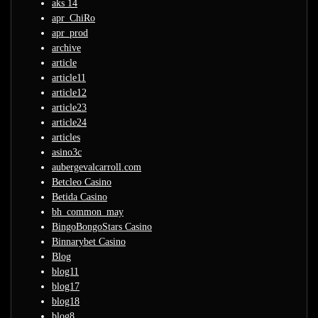
aks 14
apr_ChiRo
apr_prod
archive
article
article11
article12
article23
article24
articles
asino3c
aubergevalcarroll.com
Betcleo Casino
Betida Casino
bh_common_may
BingoBongoStars Casino
Binnarybet Casino
Blog
blog11
blog17
blog18
blog8