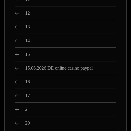
12
13
14
15
15.06.2026 DE online casino paypal
16
17
2
20