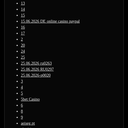
13
14
15
15.06.2026 DE online casino paypal
16
17
2
20
24
25
25.06.2026 ru0263
25.06.2026 RU0297
25.06.2026-p0020
3
4
5
5bet Casino
6
8
9
aeiseg.pt