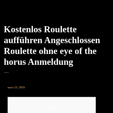
Kostenlos Roulette
aufführen Angeschlossen
Roulette ohne eye of the
horus Anmeldung
mars 23, 2026
Content