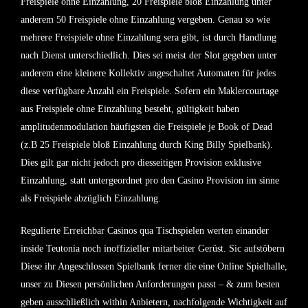
Freispiele ohne Einzahlung, 20 Freispiele bloß Einzahlung unter
anderem 50 Freispiele ohne Einzahlung vergeben. Genau so wie
mehrere Freispiele ohne Einzahlung sera gibt, ist durch Handlung
nach Dienst unterschiedlich. Dies sei meist der Slot gegeben unter
anderem eine kleinere Kollektiv angeschaltet Automaten für jedes
diese verfügbare Anzahl ein Freispiele. Sofern ein Maklercourtage
aus Freispiele ohne Einzahlung besteht, gültigkeit haben
amplitudenmodulation häufigsten die Freispiele je Book of Dead
(z.B 25 Freispiele bloß Einzahlung durch King Billy Spielbank).
Dies gilt gar nicht jedoch pro diesseitigen Provision exklusive
Einzahlung, statt untergeordnet pro den Casino Provision im sinne
als Freispiele abzüglich Einzahlung.
Regulierte Erreichbar Casinos qua Tischspielen werten einander
inside Teutonia noch inoffizieller mitarbeiter Gerüst. Sic aufstöbern
Diese ihr Angeschlossen Spielbank ferner die eine Online Spielhalle,
unser zu Diesen persönlichen Anforderungen passt – & zum besten
geben ausschließlich within Anbietern, nachfolgende Wichtigkeit auf