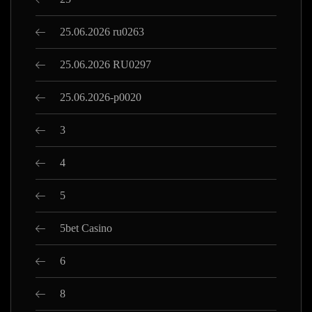
25.06.2026 ru0263
25.06.2026 RU0297
25.06.2026-p0020
3
4
5
5bet Casino
6
8