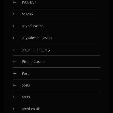
PAGES4
pages6
paypal casino
paysafecard casino
pb_common_may
Pistolo Casino
Post
posts
press
prwd.co.uk