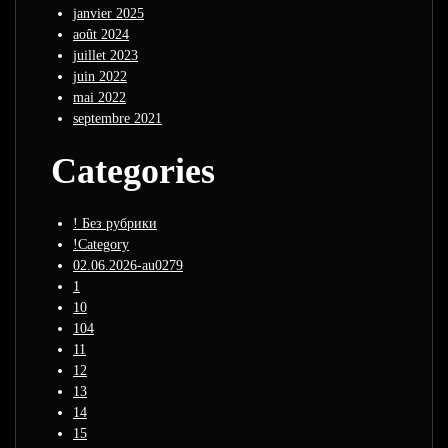
janvier 2025
août 2024
juillet 2023
juin 2022
mai 2022
septembre 2021
Categories
! Без рубрики
!Category
02.06.2026-au0279
1
10
104
11
12
13
14
15