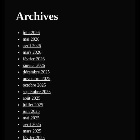
Archives
juin 2026
mai 2026
avril 2026
mars 2026
février 2026
janvier 2026
décembre 2025
novembre 2025
octobre 2025
septembre 2025
août 2025
juillet 2025
juin 2025
mai 2025
avril 2025
mars 2025
février 2025