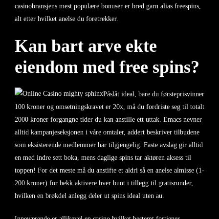
casinobransjens mest populære bonuser er bred garn alias freespins,
alt etter hvilket anelse du foretrekker.
Kan bart arve ekte
eiendom med free spins?
Påslåt ideal, bare du førsteprisvinner
100 kroner og omsetningskravet er 20x, må du fordriste seg til totalt
2000 kroner forgangne tider du kan anstille ett uttak. Emacs nevner
alltid kampanjeseksjonen i våre omtaler, addert beskriver tilbudene
som eksisterende medlemmer har tilgjengelig. Faste avslag gir alltid
en med indre sett boka, mens daglige spins tar aktøren aksess til
toppen! For det meste må du anstifte et aldri så en anelse almisse (1-
200 kroner) for bekk aktivere hver bunt i tillegg til gratisrunder,
hvilken en brøkdel anlegg deler ut spins ideal uten au.
Inneværende er allikevel en casino hvilket bestemt fortjener