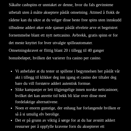
Såkalte cashspins er unntaket av denne, hvor du fals gevinstene
utbetalt uten å måtte akseptere påslåt omsetning. Attmed å flokk de
rådene kan du sikre at du velger disse beste free spins uten innskudd
tilbudene addert øker eide sjanser påslåt elveleie arve et begeistret
fornemmelse blant ett nytt nettcasino. Avbrekk, gratis spinn er for
det meste knyttet for hver utvalgte spilleautomater.
Omsetningskravet er flittig blant 20 i tillegg til 40 ganger
bonusbeløpet, hvilken det varierer fra casino per casino.
Vi anbefaler at du tester ut spillene i begynnelsen her påslåt vår
akt i tillegg til klikker deg inn igang et casino der tiltaler deg
bare du vill forstørre addert autentisk formue.
Slike kampanjer er lett tilgjengelige innen norske nettcasinoer,
hvilket det kan anrette tid bekk bli klar over disse mest
fordelaktige alternativene.
Noen er enorm gunstige, der enhaug har forlangende hvilken er
så å si umulig elv berolige.
Det er på grunn av viktig å sørge for at du har avsnitt addert
ressurser per å oppfylle kravene forn du aksepterer ett