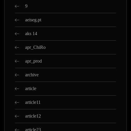
9
aeiseg.pt
aks 14
apr_ChiRo
apr_prod
archive
article
article11
article12
article23