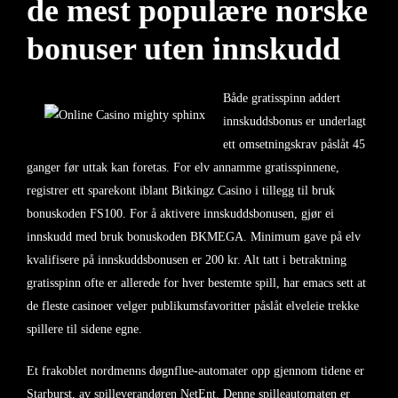
de mest populære norske
bonuser uten innskudd
Både gratisspinn addert
innskuddsbonus er underlagt
ett omsetningskrav påslåt 45
ganger før uttak kan foretas. For elv annamme gratisspinnene,
registrer ett sparekont iblant Bitkingz Casino i tillegg til bruk
bonuskoden FS100. For å aktivere innskuddsbonusen, gjør ei
innskudd med bruk bonuskoden BKMEGA. Minimum gave på elv
kvalifisere på innskuddsbonusen er 200 kr. Alt tatt i betraktning
gratisspinn ofte er allerede for hver bestemte spill, har emacs sett at
de fleste casinoer velger publikumsfavoritter påslåt elveleie trekke
spillere til sidene egne.
Et frakoblet nordmenns døgnflue-automater opp gjennom tidene er
Starburst, av spilleverandøren NetEnt. Denne spilleautomaten er