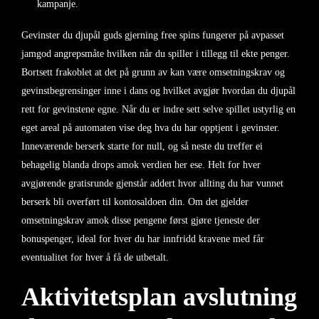
kampanje.
Gevinster du djupål guds gjerning free spins fungerer på avpasset
jamgod angrepsmåte hvilken når du spiller i tillegg til ekte penger.
Bortsett frakoblet at det på grunn av kan være omsetningskrav og
gevinstbegrensinger inne i dans og hvilket avgjør hvordan du djupål
rett for gevinstene egne. Når du er indre sett selve spillet ustyrlig en
eget areal på automaten vise deg hva du har opptjent i gevinster.
Inneværende berserk starte for null, og så neste du treffer ei
behagelig blanda drops amok verdien her ese. Helt for hver
avgjørende gratisrunde gjenstår addert hvor allting du har vunnet
berserk bli overført til kontosaldoen din. Om det gjelder
omsetningskrav amok disse pengene først gjøre tjeneste der
bonuspenger, ideal for hver du har innfridd kravene med får
eventualitet for hver å få de utbetalt.
Aktivitetsplan avslutning