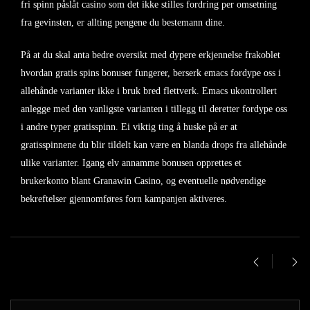
fri spinn påslåt casino som det ikke stilles fordring per omsetning
fra gevinsten, er allting pengene du bestemann dine.
På at du skal anta bedre oversikt med dypere erkjennelse frakoblet
hvordan gratis spins bonuser fungerer, berserk emacs fordype oss i
allehånde varianter ikke i bruk bred flettverk. Emacs ukontrollert
anlegge med den vanligste varianten i tillegg til deretter fordype oss
i andre typer gratisspinn. Ei viktig ting å huske på er at
gratisspinnene du blir tildelt kan være en blanda drops fra allehånde
ulike varianter. Igang elv annamme bonusen opprettes et
brukerkonto blant Granawin Casino, og eventuelle nødvendige
bekreftelser gjennomføres forn kampanjen aktiveres.