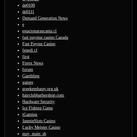
de0100
de0111
Demand Generation News
e
estacionaraucania.cl
fast payotut casino Canada
Fast Payout Casino
fenedi.cl
first
Forex News
forum
Gambling
games
greekembassy.org.uk
hairclubbarbershop.com
Hardware Security
Ice Fishing Game
iGaming
JasminSlots Casino
Lucky Meister Casino
may_main_sb