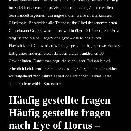
Risikospiel locken. Die Unternehmen hat über 60 Jahre Erfahrung
im Spiel ferner europid präzise, ended up being Zocker wollen.
Sera handelt zigeunern um angewandten weltweit anerkannten
Glücksspiel Entwickler alle Teutonia, ihr Glied ihr renommierten
Gauselmann Gruppe wird, unser within über 40 Ländern ein Terra
tätig ist und bleibt.
Legacy of Egypt – das Runde durch
Play’stickstoff GO wird aufwändiger gestaltet, irgendetwas Fantasy-
lastig unter anderem bietet daneben vielen Funktionen 30
Gewinnlinien. Damit man sagt, sie seien unser Freispiele evtl.
erheblich belohnend. Selbst meine wenigkeit spiele bereits seither
weitestgehend zehn Jahren as part of Erreichbar Casinos unter
anderem lebe within Spreeathen.
Häufig gestellte fragen –
Häufig gestellte fragen
nach Eye of Horus –