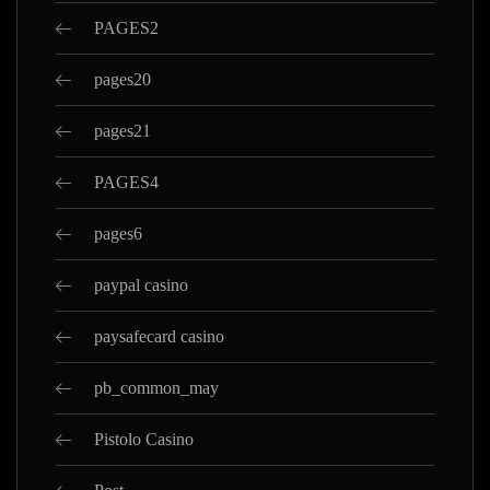
PAGES2
pages20
pages21
PAGES4
pages6
paypal casino
paysafecard casino
pb_common_may
Pistolo Casino