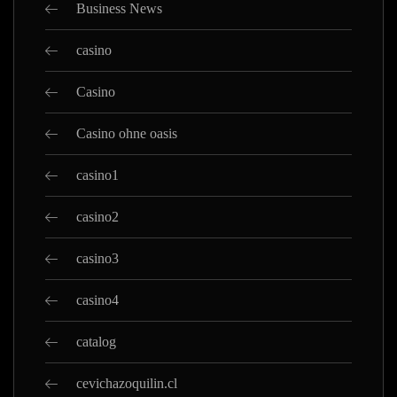
Business News
casino
Casino
Casino ohne oasis
casino1
casino2
casino3
casino4
catalog
cevichazoquilin.cl