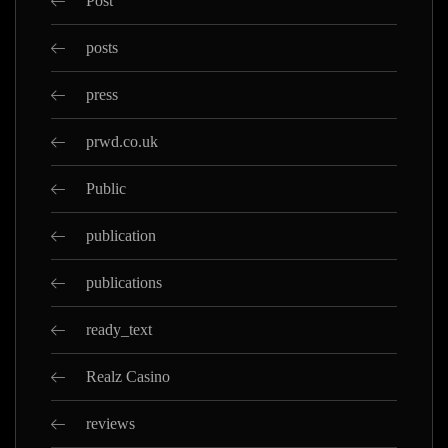
Post
posts
press
prwd.co.uk
Public
publication
publications
ready_text
Realz Casino
reviews