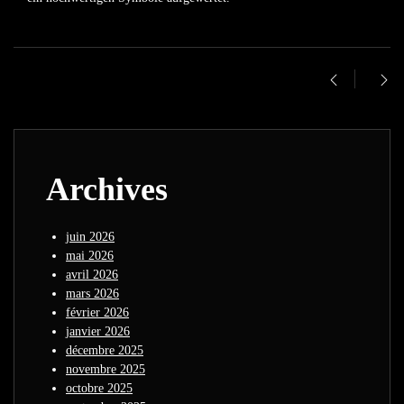
Archives
juin 2026
mai 2026
avril 2026
mars 2026
février 2026
janvier 2026
décembre 2025
novembre 2025
octobre 2025