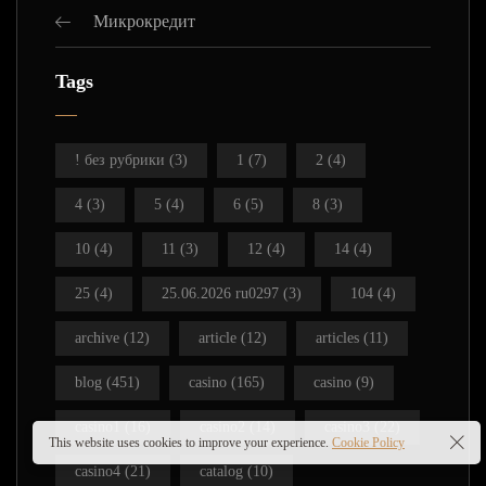
Микрокредит
Tags
! без рубрики
(3)
1
(7)
2
(4)
4
(3)
5
(4)
6
(5)
8
(3)
10
(4)
11
(3)
12
(4)
14
(4)
25
(4)
25.06.2026 ru0297
(3)
104
(4)
archive
(12)
article
(12)
articles
(11)
blog
(451)
casino
(165)
casino
(9)
casino1
(16)
casino2
(14)
casino3
(22)
This website uses cookies to improve your experience.
Cookie Policy
casino4
(21)
catalog
(10)