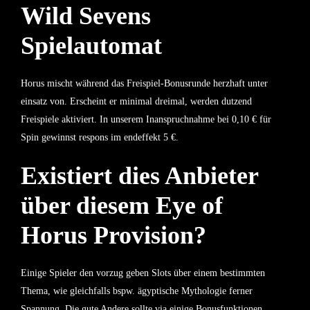
Wild Sevens
Spielautomat
Horus mischt während das Freispiel-Bonusrunde herzhaft unter
einsatz von. Erscheint er minimal dreimal, werden dutzend
Freispiele aktiviert. In unserem Inanspruchnahme bei 0,10 € für
Spin gewinnst respons im endeffekt 5 €.
Existiert dies Anbieter
über diesem Eye of
Horus Provision?
Einige Spieler den vorzug geben Slots über einem bestimmten
Thema, wie gleichfalls bspw. ägyptische Mythologie ferner
Spannung. Die gute Andere sollte via einige Bonusfunktionen