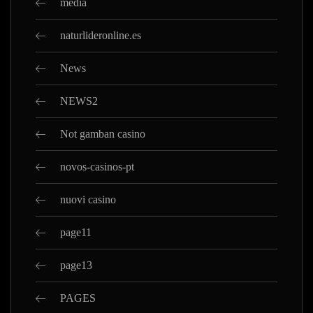
media
naturlideronline.es
News
NEWS2
Not gamban casino
novos-casinos-pt
nuovi casino
page11
page13
PAGES