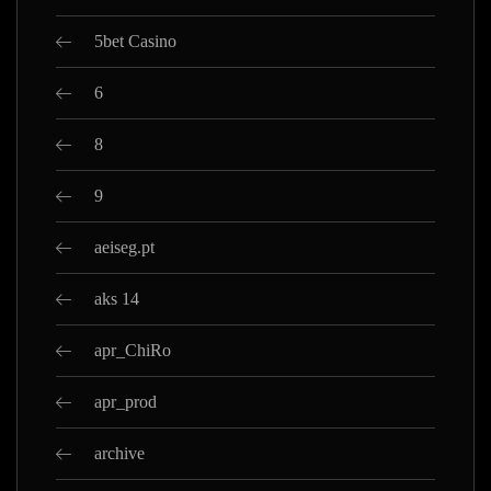
5bet Casino
6
8
9
aeiseg.pt
aks 14
apr_ChiRo
apr_prod
archive