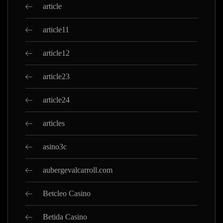
article
article11
article12
article23
article24
articles
asino3c
aubergevalcarroll.com
Betcleo Casino
Betida Casino