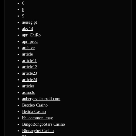
6
8
9
aeiseg.pt
aks 14
apr_ChiRo
apr_prod
archive
article
article11
article12
article23
article24
articles
asino3c
aubergevalcarroll.com
Betcleo Casino
Betida Casino
bh_common_may
BingoBongoStars Casino
Binnarybet Casino