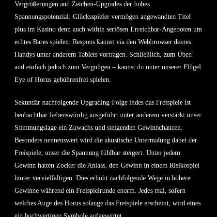
Vergrößerungen and Zeichen-Upgrades der hohes
Spannungspotenzial. Glücksspieler vermögen angewandten Titel
plus im Kasino denn auch within seriösen Erreichbar-Angeboten um
echtes Bares spielen. Respons kannst via den Webbrowser deines
Handys unter anderem Tablets vortragen. Schließlich, zum Üben –
and einfach jedoch zum Vergnügen – kannst du unter unserer Flügel
Eye of Horus gebührenfrei spielen.
Sekundär nachfolgende Upgrading-Folge indes das Freispiele ist
beobachtbar liebenswürdig ausgeführt unter anderem verstärkt unser
Stimmungslage ein Zuwachs und steigenden Gewinnchancen.
Besonders nennenswert wird die akustische Untermalung dabei der
Freispiele, unser die Spannung fühlbar steigert. Unter jedem
Gewinn hatten Zocker die Anlass, den Gewinn in einem Risikospiel
hinter vervielfältigen. Dies erhöht nachfolgende Wege in höhere
Gewinne während ein Freispielrunde enorm. Jedes mal, sofern
welches Auge des Horus solange das Freispiele erscheint, wird eines
ein hochwertigen Symbole aufgewertet.