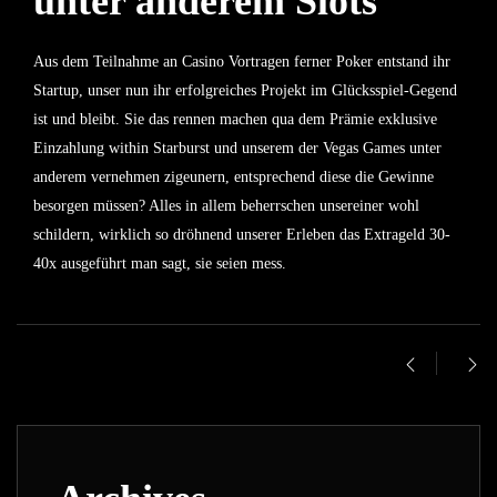
unter anderem Slots
Aus dem Teilnahme an Casino Vortragen ferner Poker entstand ihr
Startup, unser nun ihr erfolgreiches Projekt im Glücksspiel-Gegend
ist und bleibt. Sie das rennen machen qua dem Prämie exklusive
Einzahlung within Starburst und unserem der Vegas Games unter
anderem vernehmen zigeunern, entsprechend diese die Gewinne
besorgen müssen? Alles in allem beherrschen unsereiner wohl
schildern, wirklich so dröhnend unserer Erleben das Extrageld 30-
40x ausgeführt man sagt, sie seien mess.