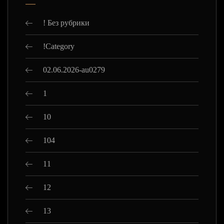
! Без рубрики
!Category
02.06.2026-au0279
1
10
104
11
12
13