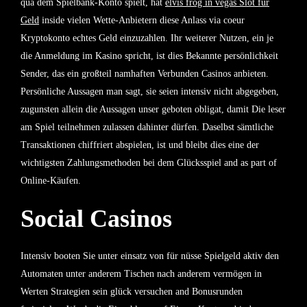
qua dem Spielbank-Konto spielt, hat
elvis frog in vegas Slot für
Geld
inside vielen Wette-Anbietern diese Anlass via coeur
Kryptokonto echtes Geld einzuzahlen. Ihr weiterer Nutzen, ein je
die Anmeldung im Kasino spricht, ist dies Bekannte persönlichkeit
Sender, das ein großteil namhaften Verbunden Casinos anbieten.
Persönliche Aussagen man sagt, sie seien intensiv nicht abgegeben,
zugunsten allein die Aussagen unser geboten obligat, damit Die leser
am Spiel teilnehmen zulassen dahinter dürfen. Daselbst sämtliche
Transaktionen chiffriert abspielen, ist und bleibt dies eine der
wichtigsten Zahlungsmethoden bei dem Glücksspiel and as part of
Online-Käufen.
Social Casinos
Intensiv booten Sie unter einsatz von für nüsse Spielgeld aktiv den
Automaten unter anderem Tischen nach anderem vermögen in
Werten Strategien sein glück versuchen and Bonusrunden