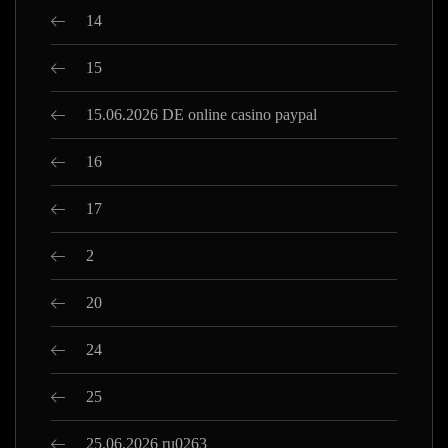
14
15
15.06.2026 DE online casino paypal
16
17
2
20
24
25
25.06.2026 ru0263