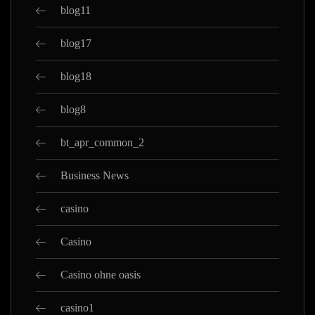
blog11
blog17
blog18
blog8
bt_apr_common_2
Business News
casino
Casino
Casino ohne oasis
casino1