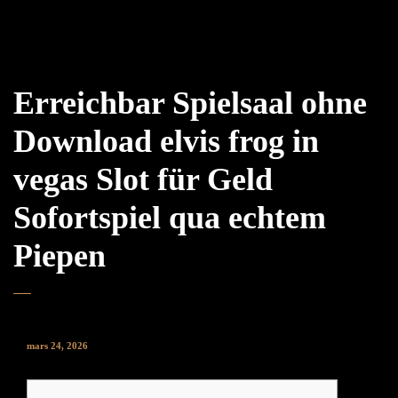
Erreichbar Spielsaal ohne
Download elvis frog in
vegas Slot für Geld
Sofortspiel qua echtem
Piepen
mars 24, 2026