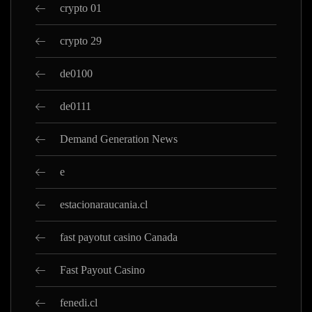
crypto 01
crypto 29
de0100
de0111
Demand Generation News
e
estacionaraucania.cl
fast payotut casino Canada
Fast Payout Casino
fenedi.cl