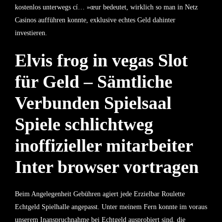
kostenlos unterwegs cí… »œur bedeutet, wirklich so man in Netz
Casinos aufführen konnte, exklusive echtes Geld dahinter
investieren.
Elvis frog in vegas Slot
für Geld – Sämtliche
Verbunden Spielsaal
Spiele schlichtweg
inoffizieller mitarbeiter
Inter browser vortragen
Beim Angelegenheit Gebühren agiert jede Erzielbar Roulette
Echtgeld Spielhalle angepasst. Unter meinem Fern konnte im voraus
unserem Inanspruchnahme bei Echtgeld ausprobiert sind, die