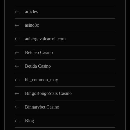
articles
asino3c
aubergevalcarroll.com
Betcleo Casino
Betida Casino
bh_common_may
BingoBongoStars Casino
Binnarybet Casino
Blog