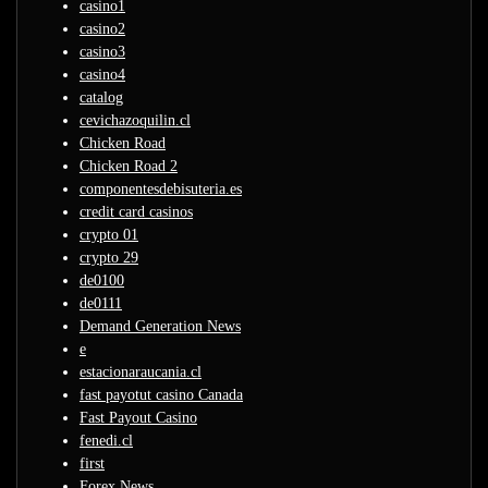
casino1
casino2
casino3
casino4
catalog
cevichazoquilin.cl
Chicken Road
Chicken Road 2
componentesdebisuteria.es
credit card casinos
crypto 01
crypto 29
de0100
de0111
Demand Generation News
e
estacionaraucania.cl
fast payotut casino Canada
Fast Payout Casino
fenedi.cl
first
Forex News