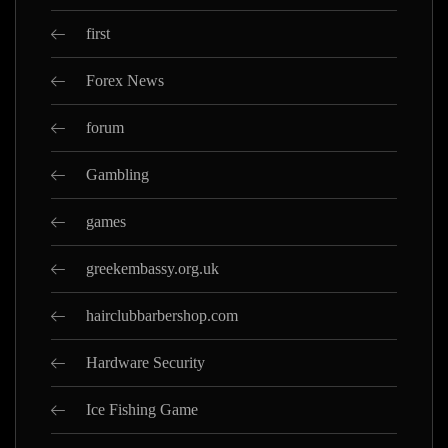
first
Forex News
forum
Gambling
games
greekembassy.org.uk
hairclubbarbershop.com
Hardware Security
Ice Fishing Game