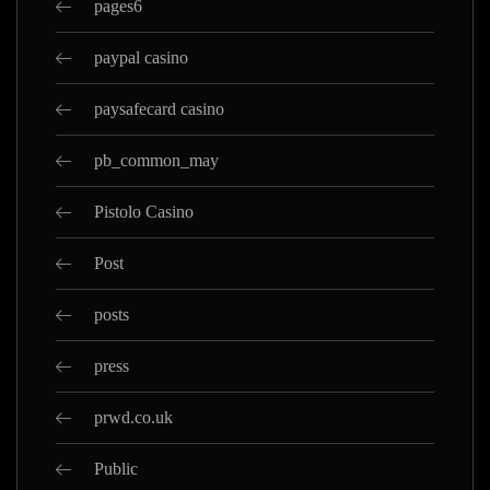
pages6
paypal casino
paysafecard casino
pb_common_may
Pistolo Casino
Post
posts
press
prwd.co.uk
Public