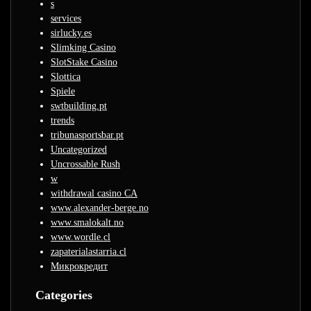
s
services
sirlucky.es
Slimking Casino
SlotStake Casino
Slottica
Spiele
swtbuilding.pt
trends
tribunasportsbar.pt
Uncategorized
Uncrossable Rush
w
withdrawal casino CA
www.alexander-berge.no
www.smalokalt.no
www.wordle.cl
zapaterialastarria.cl
Микрокредит
Categories