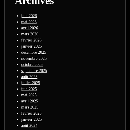
Archives
juin 2026
mai 2026
avril 2026
mars 2026
février 2026
janvier 2026
décembre 2025
novembre 2025
octobre 2025
septembre 2025
août 2025
juillet 2025
juin 2025
mai 2025
avril 2025
mars 2025
février 2025
janvier 2025
août 2024