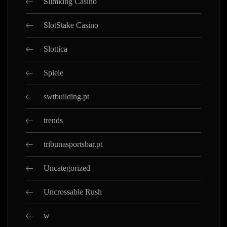
Slimking Casino
SlotStake Casino
Slottica
Spiele
swtbuilding.pt
trends
tribunasportsbar.pt
Uncategorized
Uncrossable Rush
w