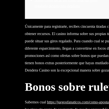
Sobre cómo sacar así­ como usar tus giros
regalado desprovisto depósito
Únicamente para registrarte, recibes cincuenta tiradas co
obtener recursos. El casino informa sobre sus propias 
puede situar sus giros regalado. Para cuando cual se pu
diferente esparcimiento, llegan a convertirse en focos 
promociones así­ como ofertas sobre bonos que puedan 
tienen bonos extras posteriormente que hayas mutilado 
Dendera Casino son la excepcional manera sobre gozar d
Bonos sobre rule
Sabemos cual
https://juegosfanaticos.com/como-apostar