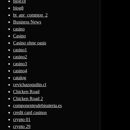
blog18
blog8
bt_apr_common_2
Business News
casino
Casino
Casino ohne oasis
casino1
casino2
casino3
casino4
catalog
cevichazoquilin.cl
Chicken Road
Chicken Road 2
componentesdebisuteria.es
credit card casinos
crypto 01
crypto 29