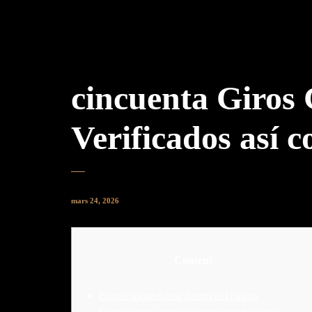
cincuenta Giros 
Verificados así­ 
mars 24, 2026
Content
Bonos sobre ruleta dentro del casino