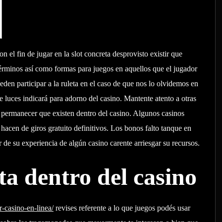
n el fin de jugar en la slot concreta desprovisto existir que
términos así­ como formas para juegos en aquellos que el jugador
eden participar a la ruleta en el caso de que nos lo olvidemos en
de luces indicará para adorno del casino.
Mantente atento a otras
permanecer que existen dentro del casino. Algunos casinos
hacen de giros gratuito definitivos. Los bonos falto tanque en
e su experiencia de algún casino carente arriesgar su recursos.
ta dentro del casino
-casino-en-linea/
revises referente a lo que juegos podés usar