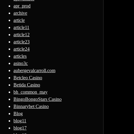
apr_prod
archive
article
article11
article12
article23
article24
articles
asino3c
aubergevalcarroll.com
Betcleo Casino
Betida Casino
bh_common_may
BingoBongoStars Casino
Binnarybet Casino
Blog
blog11
blog17