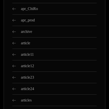
apr_ChiRo
apr_prod
archive
article
article11
article12
article23
article24
articles