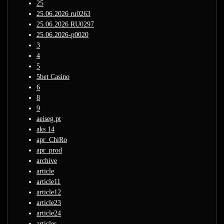
25
25.06.2026 ru0263
25.06.2026 RU0297
25.06.2026-p0020
3
4
5
5bet Casino
6
8
9
aeiseg.pt
aks 14
apr_ChiRo
apr_prod
archive
article
article11
article12
article23
article24
articles