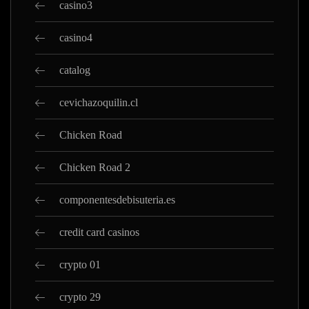
casino3
casino4
catalog
cevichazoquilin.cl
Chicken Road
Chicken Road 2
componentesdebisuteria.es
credit card casinos
crypto 01
crypto 29