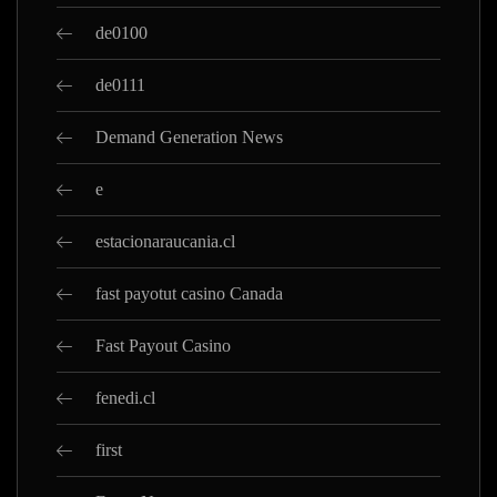
de0100
de0111
Demand Generation News
e
estacionaraucania.cl
fast payotut casino Canada
Fast Payout Casino
fenedi.cl
first