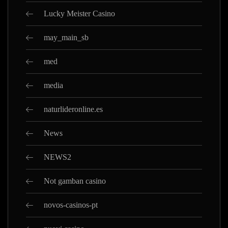
Lucky Meister Casino
may_main_sb
med
media
naturlideronline.es
News
NEWS2
Not gamban casino
novos-casinos-pt