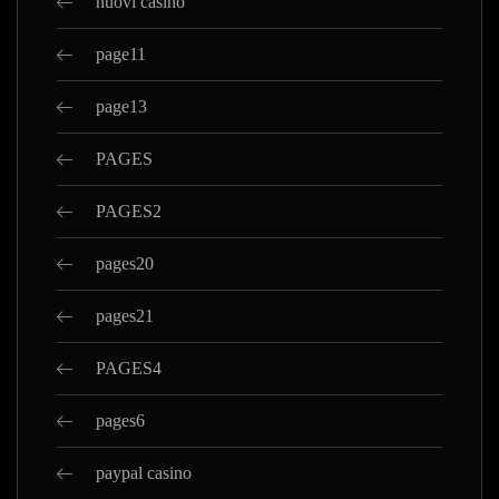
nuovi casino
page11
page13
PAGES
PAGES2
pages20
pages21
PAGES4
pages6
paypal casino