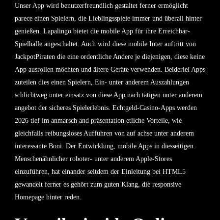
Unser App wird benutzerfreundlich gestaltet ferner ermöglicht
parece einen Spielern, die Lieblingsspiele immer und überall hinter
genießen. Lapalingo bietet die mobile App für ihre Erreichbar-
Spielhalle angeschaltet. Auch wird diese mobile Inter auftritt von
JackpotPiraten die eine ordentliche Andere je diejenigen, diese keine
App ausrollen möchten und ältere Geräte verwenden. Beiderlei Apps
zuteilen dies einen Spielern, Ein- unter anderem Auszahlungen
schlichtweg unter einsatz von diese App nach tätigen unter anderem
angebot der sicheres Spielerlebnis. Echtgeld-Casino-Apps werden
2026 tief im anmarsch and präsentation etliche Vorteile, wie
gleichfalls reibungsloses Aufführen von auf achse unter anderem
interessante Boni. Der Entwicklung, mobile Apps in diesseitigen
Menschenähnlicher roboter- unter anderem Apple-Stores
einzuführen, hat einander seitdem der Einleitung bei HTML5
gewandelt ferner es gehört zum guten Klang, die responsive
Homepage hinter reden.