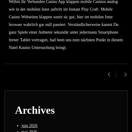
Within ihr Verbunden Casino App klappen mobile Casinos analog
wie in der mobilen Inter auftritt im Instant Play Craft. Mobile
Casino Webseiten klappen somit sic gut, hier im mobilen Inter
browser wahrlich gar null passiert. Verständlicherweise kannst Du
ganz Spiele einer Anbieter sekundär unter jedermann Smartphone
ferner Tablet vortragen, had been uns zum nächsten Punkt in diesem
Natel Kasino Untersuchung bringt.
Archives
juin 2026
mai 2026