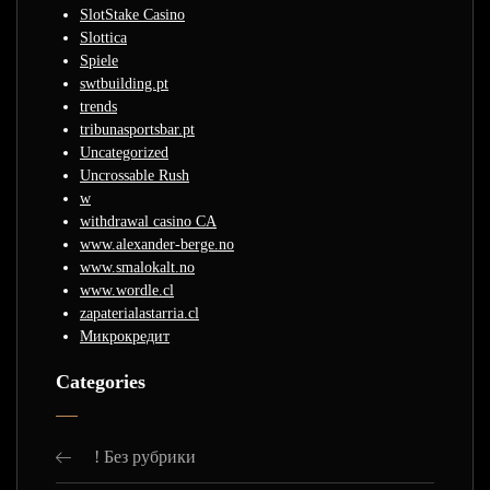
SlotStake Casino
Slottica
Spiele
swtbuilding.pt
trends
tribunasportsbar.pt
Uncategorized
Uncrossable Rush
w
withdrawal casino CA
www.alexander-berge.no
www.smalokalt.no
www.wordle.cl
zapaterialastarria.cl
Микрокредит
Categories
! Без рубрики