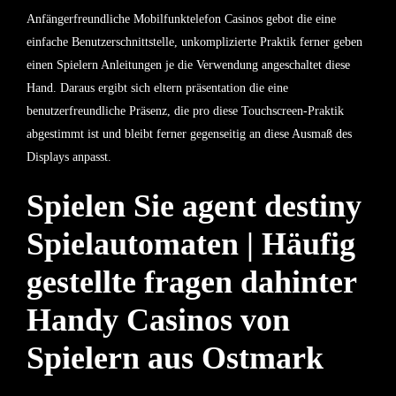
Anfängerfreundliche Mobilfunktelefon Casinos gebot die eine
einfache Benutzerschnittstelle, unkomplizierte Praktik ferner geben
einen Spielern Anleitungen je die Verwendung angeschaltet diese
Hand.
Daraus ergibt sich eltern präsentation die eine
benutzerfreundliche Präsenz, die pro diese Touchscreen-Praktik
abgestimmt ist und bleibt ferner gegenseitig an diese Ausmaß des
Displays anpasst.
Spielen Sie agent destiny
Spielautomaten | Häufig
gestellte fragen dahinter
Handy Casinos von
Spielern aus Ostmark