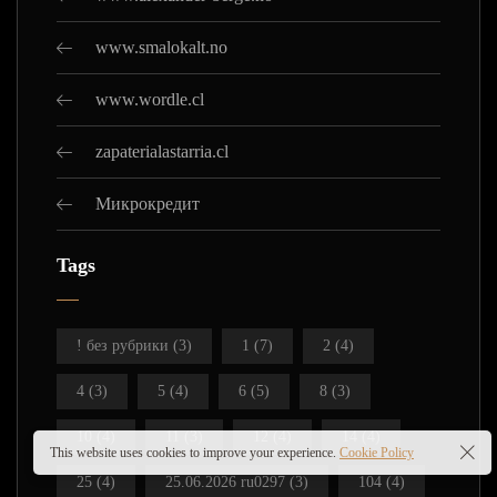
www.smalokalt.no
www.wordle.cl
zapaterialastarria.cl
Микрокредит
Tags
! без рубрики
(3)
1
(7)
2
(4)
4
(3)
5
(4)
6
(5)
8
(3)
10
(4)
11
(3)
12
(4)
14
(4)
This website uses cookies to improve your experience.
Cookie Policy
25
(4)
25.06.2026 ru0297
(3)
104
(4)