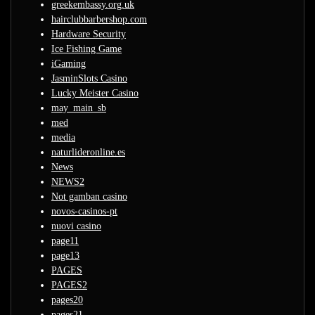
greekembassy.org.uk
hairclubbarbershop.com
Hardware Security
Ice Fishing Game
iGaming
JasminSlots Casino
Lucky Meister Casino
may_main_sb
med
media
naturlideronline.es
News
NEWS2
Not gamban casino
novos-casinos-pt
nuovi casino
page11
page13
PAGES
PAGES2
pages20
pages21