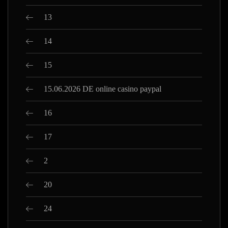
13
14
15
15.06.2026 DE online casino paypal
16
17
2
20
24