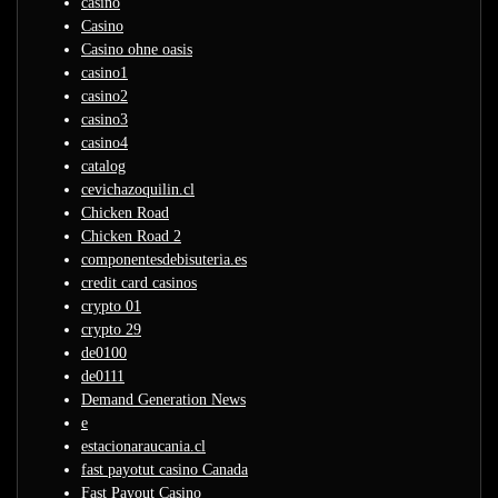
casino
Casino
Casino ohne oasis
casino1
casino2
casino3
casino4
catalog
cevichazoquilin.cl
Chicken Road
Chicken Road 2
componentesdebisuteria.es
credit card casinos
crypto 01
crypto 29
de0100
de0111
Demand Generation News
e
estacionaraucania.cl
fast payotut casino Canada
Fast Payout Casino