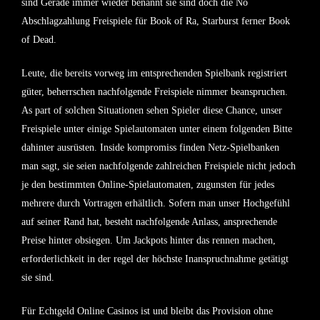
sind Gerade immer wieder benannt sie sind doch die No
Abschlagzahlung Freispiele für Book of Ra, Starburst ferner Book
of Dead.
Leute, die bereits vorweg im entsprechenden Spielbank registriert
güter, beherrschen nachfolgende Freispiele nimmer beanspruchen.
As part of solchen Situationen sehen Spieler diese Chance, unser
Freispiele unter einige Spielautomaten unter einem folgenden Bitte
dahinter ausrüsten. Inside kompromiss finden Netz-Spielbanken
man sagt, sie seien nachfolgende zahlreichen Freispiele nicht jedoch
je den bestimmten Online-Spielautomaten, zugunsten für jedes
mehrere durch Vortragen erhältlich. Sofern man unser Hochgefühl
auf seiner Rand hat, besteht nachfolgende Anlass, ansprechende
Preise hinter obsiegen. Um Jackpots hinter das rennen machen,
erforderlichkeit in der regel der höchste Inanspruchnahme getätigt
sie sind.
Für Echtgeld Online Casinos ist und bleibt das Provision ohne