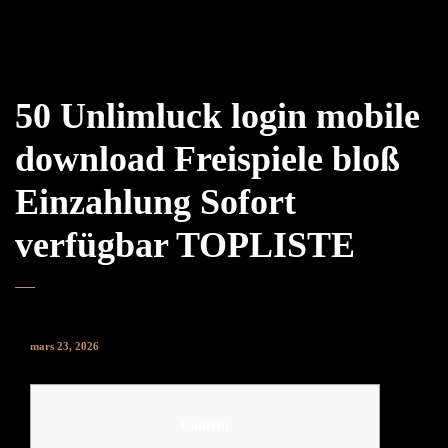
50 Unlimluck login mobile
download Freispiele bloß
Einzahlung Sofort
verfügbar TOPLISTE
mars 23, 2026
Content