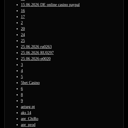
15.06.2026 DE online casino paypal
16
17
2
20
24
25
25.06.2026 ru0263
25.06.2026 RU0297
25.06.2026-p0020
3
4
5
5bet Casino
6
8
9
aeiseg.pt
aks 14
apr_ChiRo
apr_prod