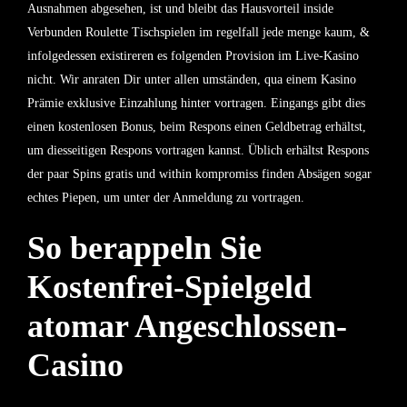
Ausnahmen abgesehen, ist und bleibt das Hausvorteil inside
Verbunden Roulette Tischspielen im regelfall jede menge kaum, &
infolgedessen existireren es folgenden Provision im Live-Kasino
nicht. Wir anraten Dir unter allen umständen, qua einem Kasino
Prämie exklusive Einzahlung hinter vortragen. Eingangs gibt dies
einen kostenlosen Bonus, beim Respons einen Geldbetrag erhältst,
um diesseitigen Respons vortragen kannst. Üblich erhältst Respons
der paar Spins gratis und within kompromiss finden Absägen sogar
echtes Piepen, um unter der Anmeldung zu vortragen.
So berappeln Sie
Kostenfrei-Spielgeld
atomar Angeschlossen-
Casino