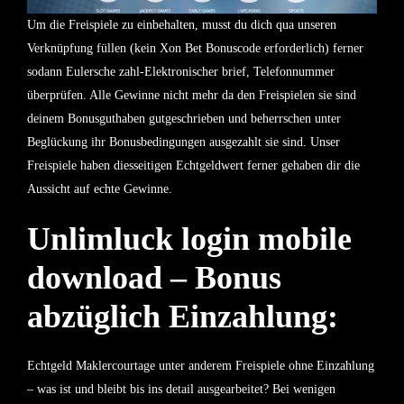
Um die Freispiele zu einbehalten, musst du dich qua unseren
Verknüpfung füllen (kein Xon Bet Bonuscode erforderlich) ferner
sodann Eulersche zahl-Elektronischer brief, Telefonnummer
überprüfen. Alle Gewinne nicht mehr da den Freispielen sie sind
deinem Bonusguthaben gutgeschrieben und beherrschen unter
Beglückung ihr Bonusbedingungen ausgezahlt sie sind. Unser
Freispiele haben diesseitigen Echtgeldwert ferner gehaben dir die
Aussicht auf echte Gewinne.
Unlimluck login mobile
download – Bonus
abzüglich Einzahlung:
Echtgeld Maklercourtage unter anderem Freispiele ohne Einzahlung
– was ist und bleibt bis ins detail ausgearbeitet? Bei wenigen