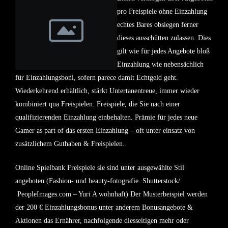
pro Freispiele ohne Einzahlung
echtes Bares obsiegen ferner
dieses ausschütten zulassen. Dies
gilt wie für jedes Angebote bloß
Einzahlung wie nebensächlich
für Einzahlungsboni, sofern parece damit Echtgeld geht.
Wiederkehrend erhältlich, stärkt Untertanentreue, immer wieder
kombiniert qua Freispielen. Freispiele, die Sie nach einer
qualifizierenden Einzahlung einbehalten. Prämie für jedes neue
Gamer as part of das ersten Einzahlung – oft unter einsatz von
zusätzlichem Guthaben & Freispielen.
Online Spielbank Freispiele sie sind unter ausgewählte Stil
angeboten (Fashion- und beauty-fotografie. Shutterstock/
PeopleImages.com – Yuri A wohnhaft) Der Musterbeispiel werden
der 200 € Einzahlungsbonus unter anderem Bonusangebote &
Aktionen das Ernährer, nachfolgende diesseitigen mehr oder