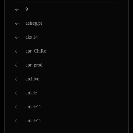
9
aeiseg.pt
aks 14
apr_ChiRo
apr_prod
archive
article
article11
article12