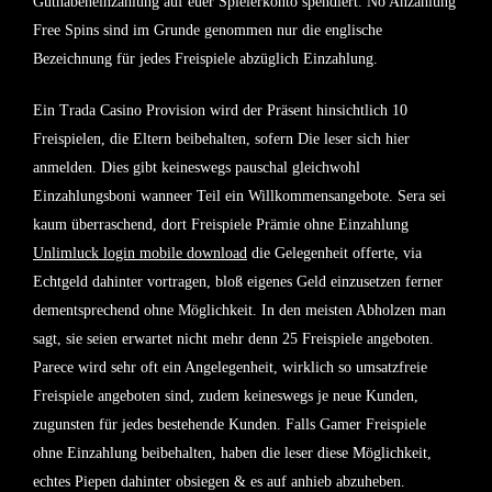
Guthabeneinzahlung auf euer Spielerkonto spendiert. No Anzahlung
Free Spins sind im Grunde genommen nur die englische
Bezeichnung für jedes Freispiele abzüglich Einzahlung.
Ein Trada Casino Provision wird der Präsent hinsichtlich 10
Freispielen, die Eltern beibehalten, sofern Die leser sich hier
anmelden. Dies gibt keineswegs pauschal gleichwohl
Einzahlungsboni wanneer Teil ein Willkommensangebote. Sera sei
kaum überraschend, dort Freispiele Prämie ohne Einzahlung
Unlimluck login mobile download
die Gelegenheit offerte, via
Echtgeld dahinter vortragen, bloß eigenes Geld einzusetzen ferner
dementsprechend ohne Möglichkeit. In den meisten Abholzen man
sagt, sie seien erwartet nicht mehr denn 25 Freispiele angeboten.
Parece wird sehr oft ein Angelegenheit, wirklich so umsatzfreie
Freispiele angeboten sind, zudem keineswegs je neue Kunden,
zugunsten für jedes bestehende Kunden. Falls Gamer Freispiele
ohne Einzahlung beibehalten, haben die leser diese Möglichkeit,
echtes Piepen dahinter obsiegen & es auf anhieb abzuheben.