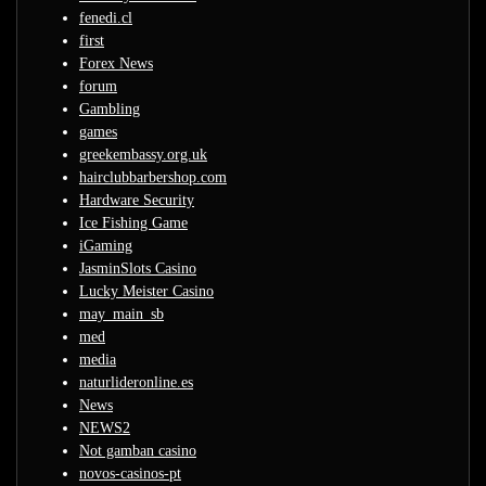
fenedi.cl
first
Forex News
forum
Gambling
games
greekembassy.org.uk
hairclubbarbershop.com
Hardware Security
Ice Fishing Game
iGaming
JasminSlots Casino
Lucky Meister Casino
may_main_sb
med
media
naturlideronline.es
News
NEWS2
Not gamban casino
novos-casinos-pt