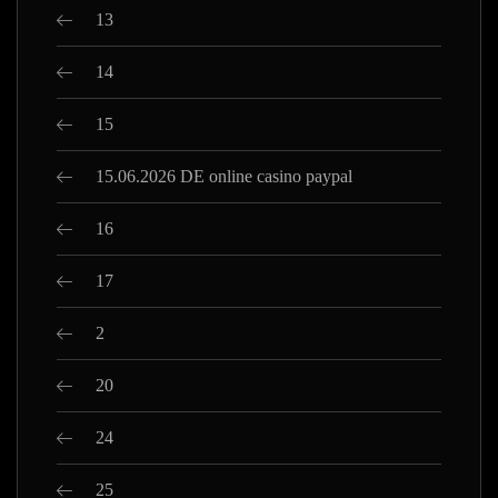
13
14
15
15.06.2026 DE online casino paypal
16
17
2
20
24
25