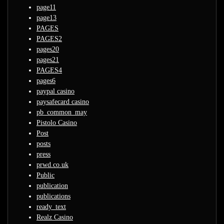
page11
page13
PAGES
PAGES2
pages20
pages21
PAGES4
pages6
paypal casino
paysafecard casino
pb_common_may
Pistolo Casino
Post
posts
press
prwd.co.uk
Public
publication
publications
ready_text
Realz Casino