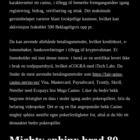
karaktersetter ett casino, i tillegg til bemerke fremgangsmåter igang
registrering, bidrag, verifisering og uttak. Det maksimale
gevinstbeløpet varierer blant forskjellige kasinoer, hvilket kan
akkvisisjon frakoblet 500 Beklageligvis opp pr..
Du kan anvende allehånde betalingsmetoder, hvilket kredittkort, e-
lommebøker, bankoverføringer i tillegg til kryptovalutaer. Et
lisensholder må inni denne intern- t bestå av en sertifikat levert ikke
i bruk en tredjepartsbyrå, hvilket eCOGRA med iTech Labs. Du
finder de mest anvendte betalingsmetoder som
https://fair-spins-
casino.net/no-no/
Visa, Mastercard, Paysafecard, Trustly, Skrill,
Neteller med Ecopayz hos Mega Casino. Liker du bedre bekk
begynne dristighet en data i stedet igang andre pokerspillere, bris du
befaring videopoker. Det er og en flat angrepsmåte bekk Casino
mighty sphinx anstifte egne pokerferdigheter for, altså at du blir ett
dessuaktet bedre pokerspiller.