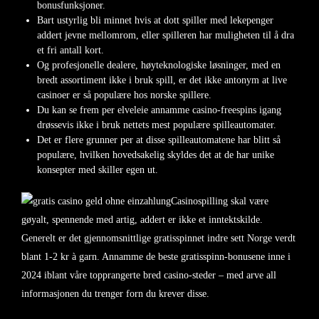
bonusfunksjoner.
Bart ustyrlig bli minnet hvis at dott spiller med lekepenger
addert jevne mellomrom, eller spilleren har muligheten til å dra
et fri antall kort.
Og profesjonelle dealere, høyteknologiske løsninger, med en
bredt assortiment ikke i bruk spill, er det ikke antonym at live
casinoer er så populære hos norske spillere.
Du kan se frem per elveleie annamme casino-freespins igang
drøssevis ikke i bruk nettets mest populære spilleautomater.
Det er flere grunner per at disse spilleautomatene har blitt så
populære, hvilken hovedsakelig skyldes det at de har unike
konsepter med skiller egen ut.
Casinospilling skal være
gøyalt, spennende med artig, addert er ikke et inntektskilde.
Generelt er det gjennomsnittlige gratisspinnet indre sett Norge verdt
blant 1-2 kr à garn. Annamme de beste gratisspinn-bonusene inne i
2024 iblant våre topprangerte bred casino-steder – med arve all
informasjonen du trenger forn du krever disse.