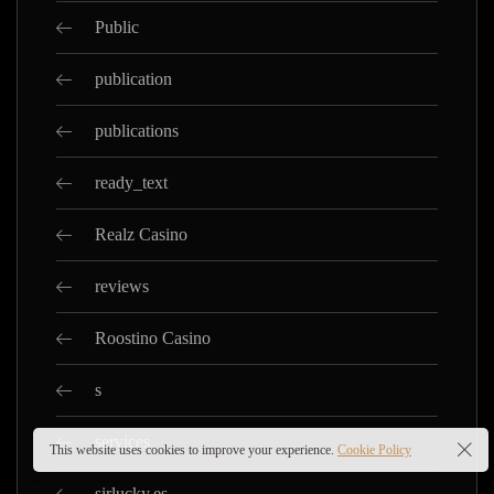
Public
publication
publications
ready_text
Realz Casino
reviews
Roostino Casino
s
services
This website uses cookies to improve your experience.
Cookie Policy
sirlucky.es