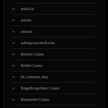
article24
articles
asino3c
aubergevalcarroll.com
Betcleo Casino
Betida Casino
bh_common_may
BingoBongoStars Casino
Binnarybet Casino