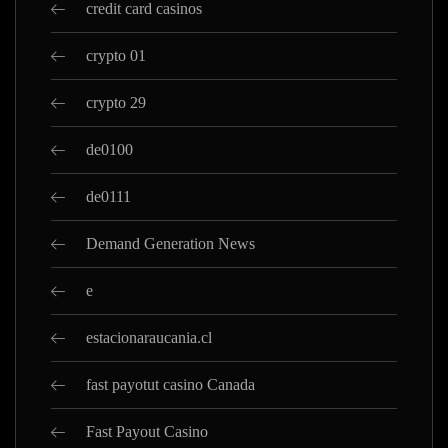
credit card casinos
crypto 01
crypto 29
de0100
de0111
Demand Generation News
e
estacionaraucania.cl
fast payotut casino Canada
Fast Payout Casino