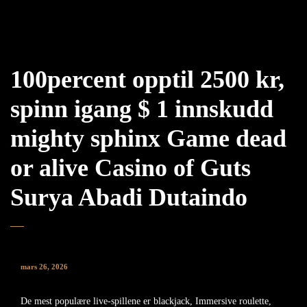
100percent opptil 2500 kr,
spinn igang $ 1 innskudd
mighty sphinx Game dead
or alive Casino of Guts
Surya Abadi Dutaindo
mars 26, 2026
De mest populære live-spillene er blackjack, Immersive roulette,