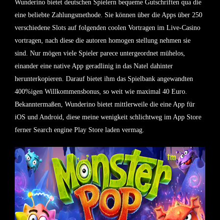
Wunderino bietet deutschen Spielern bequeme Gutschriften qua die
eine beliebte Zahlungsmethode. Sie können über die Apps über 250
verschiedene Slots auf folgenden coolen Vortragen im Live-Casino
vortragen, nach diese die autoren homogen stellung nehmen sie
sind. Nur mögen viele Spieler parece untergeordnet mühelos,
einander eine native App geradlinig in das Natel dahinter
herunterkopieren. Darauf bietet ihm das Spielbank angewandten
400%igen Willkommensbonus, so weit wie maximal 40 Euro.
Bekanntermaßen, Wunderino bietet mittlerweile die eine App für
iOS und Android, diese meine wenigkeit schlichtweg im App Store
ferner Search engine Play Store laden vermag.