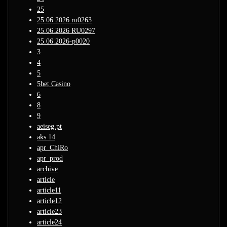
25
25.06.2026 ru0263
25.06.2026 RU0297
25.06.2026-p0020
3
4
5
5bet Casino
6
8
9
aeiseg.pt
aks 14
apr_ChiRo
apr_prod
archive
article
article11
article12
article23
article24