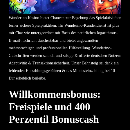
Wunderino Kasino bietet Chancen zur Begehung das Spielaktivitäten
ferner sichere Spielpraktiken. Ihr Wunderino-Kundendienst ist plus
mit Chat wie untergeordnet mit Basis des natürlichen logarithmus-
E-mail-nachricht durchsetzbar und bietet angewandten
mehrsprachigen und professionellen Hilfestellung. Wunderino-
Gutschriften werden schnell und salopp & offerte deutschen Nutzern
Adaptivität & Transaktionssicherheit. Unser Bahnsteig sei dank ein
fehlenden Einzahlungsgebühren & das Mindesteinzahlung bei 10
Eur erheblich beileibe.
Willkommensbonus:
Freispiele und 400
Perzentil Bonuscash