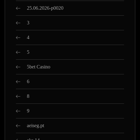
25.06.2026-p0020
3
4
5
5bet Casino
6
8
9
aeiseg.pt