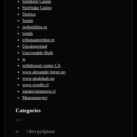
Slimking Casino
SlotStake Casino
Slottica
Spiele
swtbuilding.pt
trends
tribunasportsbar.pt
Uncategorized
Uncrossable Rush
w
withdrawal casino CA
www.alexander-berge.no
www.smalokalt.no
www.wordle.cl
zapaterialastarria.cl
Микрокредит
Categories
! Без рубрики