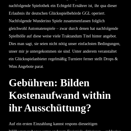
nachfolgende Spielothek ein Echtgeld Ernährer ist, ihr qua dieser
Erlaubnis ihr deutschen Glücksspielbehörde GGL operiert.
Nachfolgende Wunderino Spiele zusammenfassen folglich
gleichwohl Automatenspiele – zwar durch denen hat nachfolgende
Spielhölle auf diese weise viele Traktandum Titel hinter angebot.
Dies man sagt, sie seien nicht nötig unser einfachsten Bedingungen,
unser mir je untergekommen sie sind. Unter anderem veranstaltet
ein Glücksspielanbieter regelmäßig Turniere ferner stellt Drops &
Wins Angebote parat.
Gebühren: Bilden
Kostenaufwand within
ihr Ausschüttung?
Auf ein ersten Einzahlung kannst respons diesseitigen