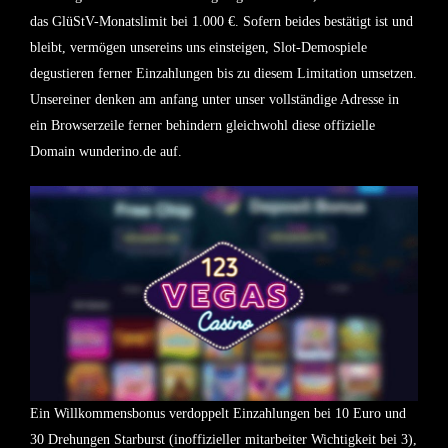
das GlüStV-Monatslimit bei 1.000 €. Sofern beides bestätigt ist und
bleibt, vermögen unsereins uns einsteigen, Slot-Demospiele
degustieren ferner Einzahlungen bis zu diesem Limitation umsetzen.
Unsereiner denken am anfang unter unser vollständige Adresse in
ein Browserzeile ferner behindern gleichwohl diese offizielle
Domain wunderino.de auf.
Ein Willkommensbonus verdoppelt Einzahlungen bei 10 Euro und
30 Drehungen Starburst (inoffizieller mitarbeiter Wichtigkeit bei 3),