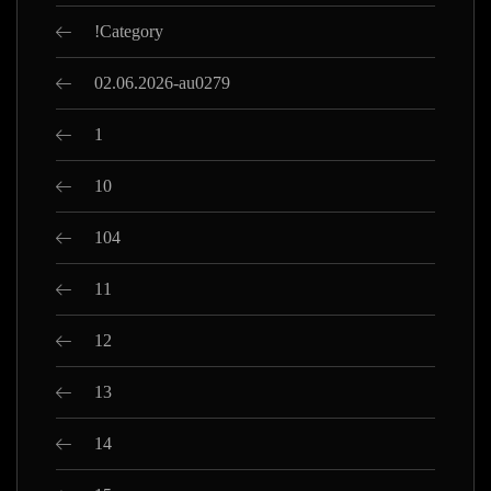
!Category
02.06.2026-au0279
1
10
104
11
12
13
14