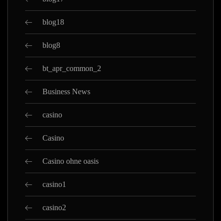
blog18
blog8
bt_apr_common_2
Business News
casino
Casino
Casino ohne oasis
casino1
casino2