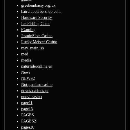
greekembassy.org.uk
hairclubbarbershop.com
Hardware Security
Ice Fishing Game
iGaming
JasminSlots Casino
Lucky Meister Casino
may_main_sb
med
media
naturlideronline.es
News
NEWS2
Not gamban casino
novos-casinos-pt
nuovi casino
page11
page13
PAGES
PAGES2
pages20