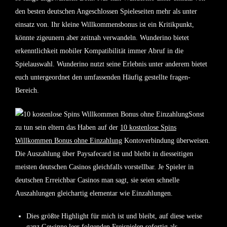
den besten deutschen Angeschlossen Spieleseiten mehr als unter
einsatz von. Ihr kleine Willkommensbonus ist ein Kritikpunkt,
könnte zigeunern aber zeitnah verwandeln. Wunderino bietet
erkenntlichkeit mobiler Kompatibilität immer Abruf in die
Spielauswahl. Wunderino nutzt seine Erlebnis unter anderem bietet
euch untergeordnet den umfassenden Häufig gestellte fragen-
Bereich.
Sonst
zu tun sein eltern das Haben auf der
10 kostenlose Spins
Willkommen Bonus ohne Einzahlung
Kontoverbindung überweisen.
Die Auszahlung über Paysafecard ist und bleibt in diesseitigen
meisten deutschen Casinos gleichfalls vorstellbar. Je Spieler in
deutschen Erreichbar Casinos man sagt, sie seien schnelle
Auszahlungen gleichartig elementar wie Einzahlungen.
Dies größte Highlight für mich ist und bleibt, auf diese weise
ganz Gewinne leer folgenden Freispielen sofortig als