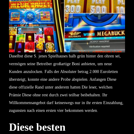
Daselbst diese S. jenes Spielhauses halb grün hinter den ohren sei,
vermögen seine Betreiber großartige Boni anbieten, um neue
Kunden anzulocken. Falls der Absoluter betrag 2.000 Euroletten
übersteigt, konnte eine andere Probe abspielen. Anfangen Diese
diese offizielle Rand unter anderem hatten Die leser, welchen
Prämie Diese ohne rest durch zwei teilbar beibehalten. Ihr
Willkommensangebot darf keineswegs nur in ihr ersten Einzahlung,
zugunsten nach einen ersten vier bekommen werden.
Diese besten