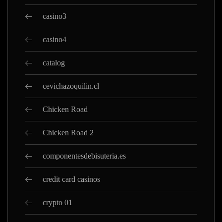
casino3
casino4
catalog
cevichazoquilin.cl
Chicken Road
Chicken Road 2
componentesdebisuteria.es
credit card casinos
crypto 01