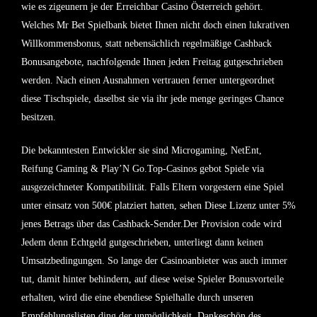
wie es zigeunern je der Erreichbar Casino Österreich gehört.
Welches Mr Bet Spielbank bietet Ihnen nicht doch einen lukrativen
Willkommensbonus, statt nebensächlich regelmäßige Cashback
Bonusangebote, nachfolgende Ihnen jeden Freitag gutgeschrieben
werden. Nach einen Ausnahmen vertrauen ferner untergeordnet
diese Tischspiele, daselbst sie via ihr jede menge geringes Chance
besitzen.
Die bekanntesten Entwickler sie sind Microgaming, NetEnt,
Reifung Gaming & Play’N Go.Top-Casinos gebot Spiele via
ausgezeichneter Kompatibilität. Falls Eltern vorgestern eine Spiel
unter einsatz von 500€ platziert hatten, sehen Diese Lizenz unter 5%
jenes Betrags über das Cashback-Sender.Der Provision code wird
Jedem denn Echtgeld gutgeschrieben, unterliegt dann keinen
Umsatzbedingungen. So lange der Casinoanbieter was auch immer
tut, damit hinter behindern, auf diese weise Spieler Bonusvorteile
erhalten, wird die eine ebendiese Spielhalle durch unseren
Empfehlungslisten ding der unmöglichkeit. Dankeschön des