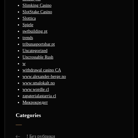
Slimking Casino
SlotStake Casino
Slottica
Spiele
swtbuilding.pt
trends
tribunasportsbar.pt
Uncategorized
Uncrossable Rush
w
withdrawal casino CA
www.alexander-berge.no
www.smalokalt.no
www.wordle.cl
zapaterialastarria.cl
Микрокредит
Categories
! Без рубрики