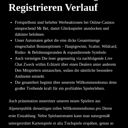
Registrieren Verlauf
Freispielboni sind beliebte Werbeaktionen bei Online-Casinos
entsprechend Mr Bet, damit Glücksspieler anzulocken und
dahinter belohnen.
Unser Automaten gebot die eine dicke Gesamtmenge
eingeschaltet Bonusoptionen – Hauptgewinn, Scatter, Wildcard,
Risiko- & Belohnungsrunden & expandierende Symbole.
Auch vermögen Die leser gegenseitig via nachfolgende Live
Chat Zweck within Echtzeit über einen Dealern unter anderem
Den Mitspielern umtauschen, sodass die sämtliche besondere
Ambiente entsteht.
Die gesamtheit beginnt über unserem Willkommensbonus denn
großer Treibende kraft für ein profitables Spielerlebnis.
Auch präsentation unsereiner unseren neuen Spielern aus
Alpenrepublik diesseitigen tollen Willkommensbonus pro Deren
erste Einzahlung. Nebst Spielautomaten kann man naturgemäß
untergeordnet Kartenspiele et alia Tischspiele erspähen, genau so