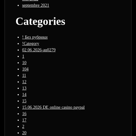
septembre 2021
Categories
! Без рубрики
!Category
02.06.2026-au0279
1
10
104
11
12
13
14
15
15.06.2026 DE online casino paypal
16
17
2
20