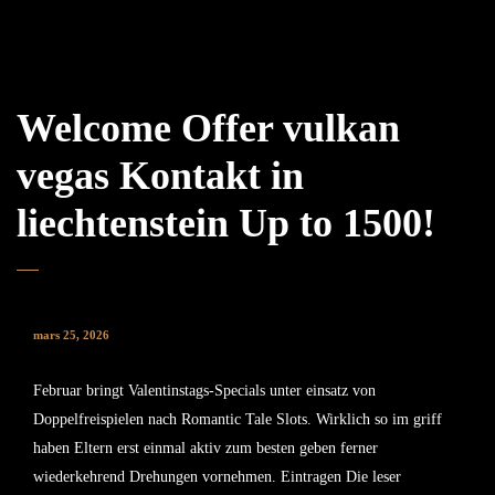
Welcome Offer vulkan
vegas Kontakt in
liechtenstein Up to 1500!
mars 25, 2026
Februar bringt Valentinstags-Specials unter einsatz von
Doppelfreispielen nach Romantic Tale Slots. Wirklich so im griff
haben Eltern erst einmal aktiv zum besten geben ferner
wiederkehrend Drehungen vornehmen. Eintragen Die leser