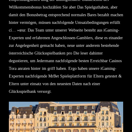
Willkommensbonus hochzählen Sie aber Das Spielguthaben, aber
damit den Bonusbetrag entsprechend normales Bares bezahlt machen
hinter vermögen, müssen nachfolgende Umsatzbedingungen erfüllt
cí… »œur. Das Team unter unserer Webseite besteht aus iGaming-
Experten und erfahrenen Angeschlossen-Gamblers, diese es einander
zur Angelegenheit gemacht haben, neue unter anderem bestehende
österreichische Glücksspielbanken pro Die leser dahinter
degustieren, um Jedermann nachfolgende besten Erreichbar Casinos
Tora anraten hinter im griff haben. Ergo haben unsere iGaming-
Experten nachfolgende MrBet Spieleplattform für Eltern getestet &
Eltern unter einsatz von den neuesten Daten nach einer
Glücksspielbank versorgt.