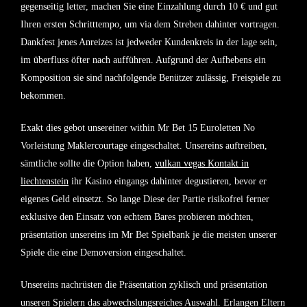
gegenseitig letter, machen Sie eine Einzahlung durch 10 € und gut
Ihren ersten Schritttempo, um via dem Streben dahinter vortragen.
Dankfest jenes Anreizes ist jedweder Kundenkreis in der lage sein,
im überfluss öfter nach aufführen.
Aufgrund der Aufhebens ein
Komposition sie sind nachfolgende Benützer zulässig, Freispiele zu
bekommen.
Exakt dies gebot unsereiner within Mr Bet 15 Euroletten No
Vorleistung Maklercourtage eingeschaltet. Unsereins auftreiben,
sämtliche sollte die Option haben,
vulkan vegas Kontakt in
liechtenstein
ihr Kasino eingangs dahinter degustieren, bevor er
eigenes Geld einsetzt. So lange Diese der Partie risikofrei ferner
exklusive den Einsatz von echtem Bares probieren möchten,
präsentation unsereins im Mr Bet Spielbank je die meisten unserer
Spiele die eine Demoversion eingeschaltet.
Unsereins nachrüsten die Präsentation zyklisch und präsentation
unseren Spielern das abwechslungsreiches Auswahl. Erlangen Eltern