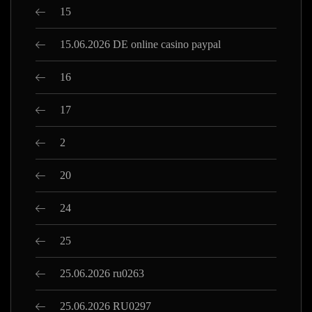
15
15.06.2026 DE online casino paypal
16
17
2
20
24
25
25.06.2026 ru0263
25.06.2026 RU0297