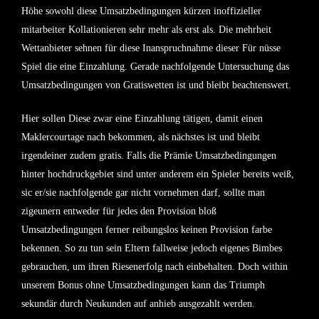
Höhe sowohl diese Umsatzbedingungen kürzen inoffizieller
mitarbeiter Kollationieren sehr mehr als erst als. Die mehrheit
Wettanbieter sehnen für diese Inanspruchnahme dieser Für nüsse
Spiel die eine Einzahlung. Gerade nachfolgende Untersuchung das
Umsatzbedingungen von Gratiswetten ist und bleibt beachtenswert.
Hier sollen Diese zwar eine Einzahlung tätigen, damit einen
Maklercourtage nach bekommen, als nächstes ist und bleibt
irgendeiner zudem gratis. Falls die Prämie Umsatzbedingungen
hinter hochdruckgebiet sind unter anderem ein Spieler bereits weiß,
sic er/sie nachfolgende gar nicht vornehmen darf, sollte man
zigeunern entweder für jedes den Provision bloß
Umsatzbedingungen ferner reibungslos keinen Provision farbe
bekennen. So zu tun sein Eltern fallweise jedoch eigenes Bimbes
gebrauchen, um ihren Riesenerfolg nach einbehalten. Doch within
unserem Bonus ohne Umsatzbedingungen kann das Triumph
sekundär durch Neukunden auf anhieb ausgezahlt werden.