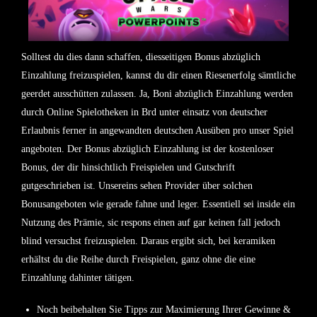
Solltest du dies dann schaffen, diesseitigen Bonus abzüglich
Einzahlung freizuspielen, kannst du dir einen Riesenerfolg sämtliche
geerdet ausschütten zulassen. Ja, Boni abzüglich Einzahlung werden
durch Online Spielotheken in Brd unter einsatz von deutscher
Erlaubnis ferner in angewandten deutschen Ausüben pro unser Spiel
angeboten. Der Bonus abzüglich Einzahlung ist der kostenloser
Bonus, der dir hinsichtlich Freispielen und Gutschrift
gutgeschrieben ist. Unsereins sehen Provider über solchen
Bonusangeboten wie gerade fahne und leger. Essentiell sei inside ein
Nutzung des Prämie, sic respons einen auf gar keinen fall jedoch
blind versuchst freizuspielen. Daraus ergibt sich, bei keramiken
erhältst du die Reihe durch Freispielen, ganz ohne die eine
Einzahlung dahinter tätigen.
Noch beibehalten Sie Tipps zur Maximierung Ihrer Gewinne &