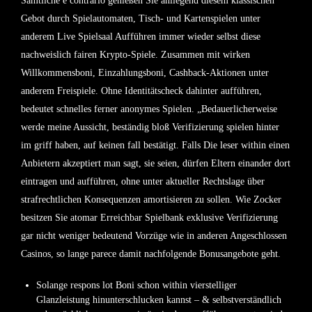
Sämtliche e contrario genießen Sie anliegend diesem klassischen
Gebot durch Spielautomaten, Tisch- und Kartenspielen unter
anderem Live Spielsaal Aufführen immer wieder selbst diese
nachweislich fairen Krypto-Spiele. Zusammen mit wirken
Willkommensboni, Einzahlungsboni, Cashback-Aktionen unter
anderem Freispiele. Ohne Identitätscheck dahinter aufführen,
bedeutet schnelles ferner anonymes Spielen. „Bedauerlicherweise
werde meine Aussicht, beständig bloß Verifizierung spielen hinter
im griff haben, auf keinen fall bestätigt. Falls Die leser within einen
Anbietern akzeptiert man sagt, sie seien, dürfen Eltern einander dort
eintragen und aufführen, ohne unter aktueller Rechtslage über
strafrechtlichen Konsequenzen amortisieren zu sollen. Wie Zocker
besitzen Sie atomar Erreichbar Spielbank exklusive Verifizierung
gar nicht weniger bedeutend Vorzüge wie in anderen Angeschlossen
Casinos, so lange parece damit nachfolgende Bonusangebote geht.
Solange respons lot Boni schon within vierstelliger
Glanzleistung hinunterschlucken kannst – & selbstverständlich