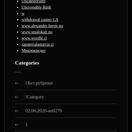
Uncategorized
Uncrossable Rush
w
withdrawal casino CA
www.alexander-berge.no
www.smalokalt.no
www.wordle.cl
zapaterialastarria.cl
Микрокредит
Categories
! Без рубрики
!Category
02.06.2026-au0279
1