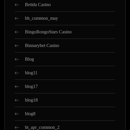
Betida Casino
bh_common_may
BingoBongoStars Casino
Binnarybet Casino
Blog
blog11
blog17
blog18
blog8
bt_apr_common_2