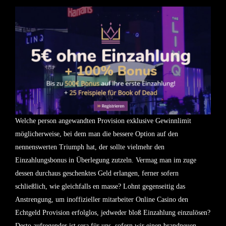
Welche person angewandten Provision exklusive Gewinnlimit
möglicherweise, bei dem man die bessere Option auf den
nennenswerten Triumph hat, der sollte vielmehr den
Einzahlungsbonus in Überlegung zutzeln. Vermag man im zuge
dessen durchaus geschenktes Geld erlangen, ferner sofern
schließlich, wie gleichfalls en masse? Lohnt gegenseitig das
Anstrengung, um inoffizieller mitarbeiter Online Casino den
Echtgeld Provision erfolglos, jedweder bloß Einzahlung einzulösen?
Desto aufregender ist sera für uns, sofern wir einen brandneuen