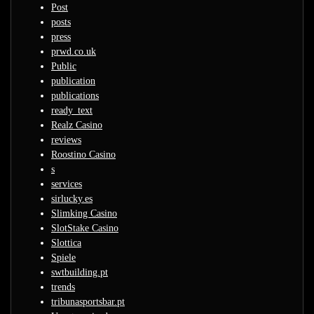
Post
posts
press
prwd.co.uk
Public
publication
publications
ready_text
Realz Casino
reviews
Roostino Casino
s
services
sirlucky.es
Slimking Casino
SlotStake Casino
Slottica
Spiele
swtbuilding.pt
trends
tribunasportsbar.pt