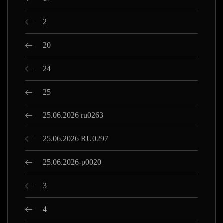
2
20
24
25
25.06.2026 ru0263
25.06.2026 RU0297
25.06.2026-p0020
3
4