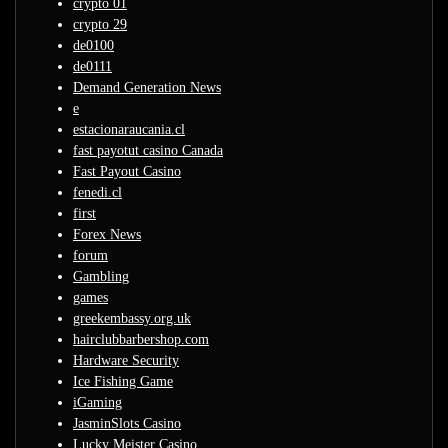
crypto 01
crypto 29
de0100
de0111
Demand Generation News
e
estacionaraucania.cl
fast payotut casino Canada
Fast Payout Casino
fenedi.cl
first
Forex News
forum
Gambling
games
greekembassy.org.uk
hairclubbarbershop.com
Hardware Security
Ice Fishing Game
iGaming
JasminSlots Casino
Lucky Meister Casino