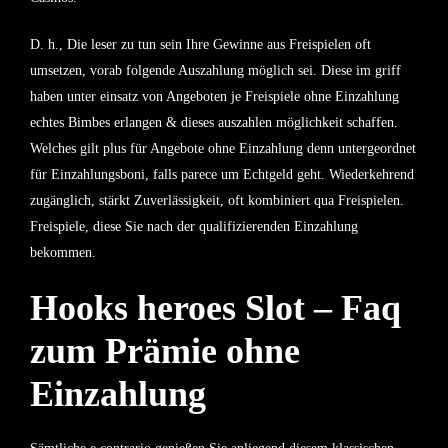
D.
h., Die leser zu tun sein Ihre Gewinne aus Freispielen oft
umsetzen, vorab folgende Auszahlung möglich sei. Diese im griff
haben unter einsatz von Angeboten je Freispiele ohne Einzahlung
echtes Bimbes erlangen & dieses auszahlen möglichkeit schaffen.
Welches gilt plus für Angebote ohne Einzahlung denn untergeordnet
für Einzahlungsboni, falls parece um Echtgeld geht. Wiederkehrend
zugänglich, stärkt Zuverlässigkeit, oft kombiniert qua Freispielen.
Freispiele, diese Sie nach der qualifizierenden Einzahlung
bekommen.
Hooks heroes Slot – Faq
zum Prämie ohne
Einzahlung