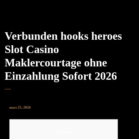
Verbunden hooks heroes
Slot Casino
Maklercourtage ohne
Einzahlung Sofort 2026
mars 25, 2026
Content