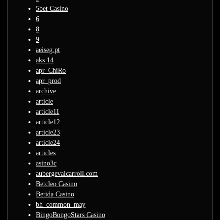
5bet Casino
6
8
9
aeiseg.pt
aks 14
apr_ChiRo
apr_prod
archive
article
article11
article12
article23
article24
articles
asino3c
aubergevalcarroll.com
Betcleo Casino
Betida Casino
bh_common_may
BingoBongoStars Casino