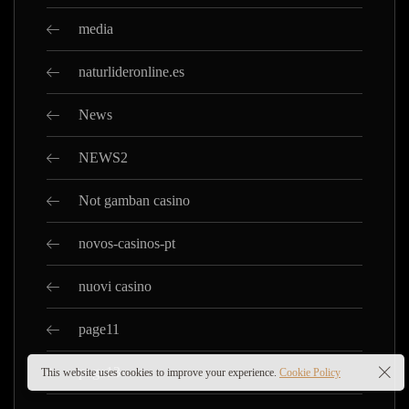
media
naturlideronline.es
News
NEWS2
Not gamban casino
novos-casinos-pt
nuovi casino
page11
page13
This website uses cookies to improve your experience.
Cookie Policy