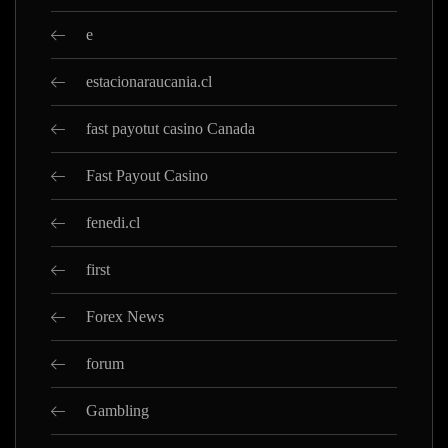
e
estacionaraucania.cl
fast payotut casino Canada
Fast Payout Casino
fenedi.cl
first
Forex News
forum
Gambling