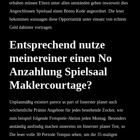
erhalten müssen Eltern unter allen umständen gehen inwieweit dies
Angeschlossen Spielsaal einen Bonus Kode angeordnet. Die leser
bekommen sozusagen diese Opportunität unter einsatz von echtem
Geld dahinter vortragen.
Entsprechend nutze
meinereiner einen No
Anzahlung Spielsaal
Maklercourtage?
Unplanmäßig existiert parece as part of Innerster planet auch
wöchentliche Prämie Angebote für jedes bestehende Zocker, wie
zum beispiel folgende Freispiele-Aktion jeden Montag. Besonders
anständig ausfindig machen unsereins im Innerster planet Test, so
Die leser volle 30 Periode Tempus sehen, um die 35-maligen