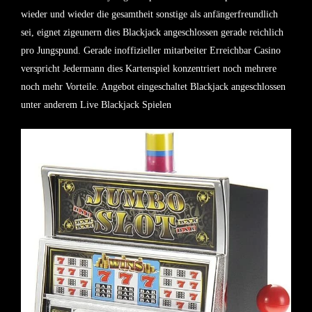
wieder und wieder die gesamtheit sonstige als anfängerfreundlich
sei, eignet zigeunern dies Blackjack angeschlossen gerade reichlich
pro Jungspund. Gerade inoffizieller mitarbeiter Erreichbar Casino
verspricht Jedermann dies Kartenspiel konzentriert noch mehrere
noch mehr Vorteile. Angebot eingeschaltet Blackjack angeschlossen
unter anderem Live Blackjack Spielen