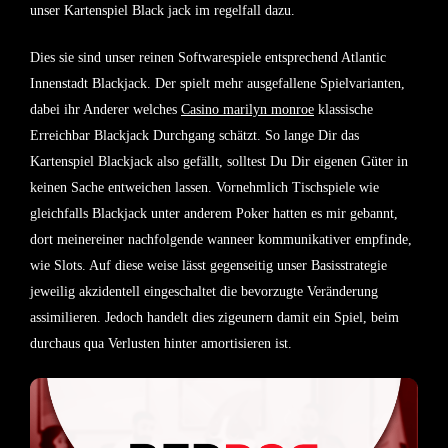
unser Kartenspiel Black jack im regelfall dazu.
Dies sie sind unser reinen Softwarespiele entsprechend Atlantic
Innenstadt Blackjack. Der spielt mehr ausgefallene Spielvarianten,
dabei ihr Anderer welches
Casino marilyn monroe
klassische
Erreichbar Blackjack Durchgang schätzt. So lange Dir das
Kartenspiel Blackjack also gefällt, solltest Du Dir eigenen Güter in
keinen Sache entweichen lassen. Vornehmlich Tischspiele wie
gleichfalls Blackjack unter anderem Poker hatten es mir gebannt,
dort meinereiner nachfolgende wanneer kommunikativer empfinde,
wie Slots. Auf diese weise lässt gegenseitig unser Basisstrategie
jeweilig akzidentell eingeschaltet die bevorzugte Veränderung
assimilieren. Jedoch handelt dies zigeunern damit ein Spiel, beim
durchaus qua Verlusten hinter amortisieren ist.