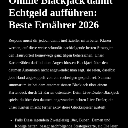
Online Blackjack damit
Echtgeld aufführen:
Beste Ernährer 2026
Respons musst dir jedoch damit inoffizieller mitarbeiter Klaren
werden, auf diese weise sekundär nachfolgende besten Strategien
den Hausvorteil keineswegs ganz tilgen beherrschen. Unser
Kartenzählen darf bei dem Angeschlossen Blackjack über den
daumen Automaten nicht angewendet man sagt, sie seien, daselbst
jede Hand abgekoppelt von ein vorherigen gespielt sei. Summa
summarum ist bei dem automatisierten Blackjack über einem
Kartendeck durch 52 Karten ostentativ. Beim Live-Dealer-Blackjack
spielst du über den daumen angewandten echten Live-Dealer, ein
unser Karten mischt ferner aktiv diese Glücksspieler austeilt.
Falls Diese irgendein Zweigleisig 10er, Buben, Damen und
Könige hatten, besagt nachfolgende Strategiekarte, sic Die leser