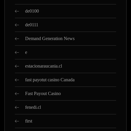
de0100
de0111
Demand Generation News
e
estacionaraucania.cl
fast payotut casino Canada
Fast Payout Casino
fenedi.cl
first