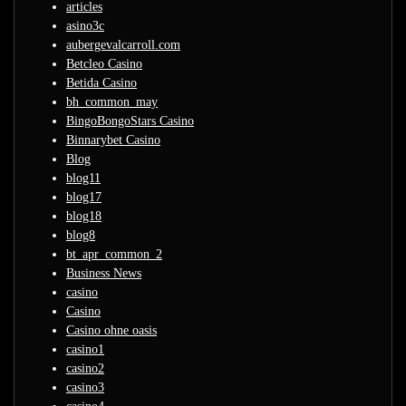
articles
asino3c
aubergevalcarroll.com
Betcleo Casino
Betida Casino
bh_common_may
BingoBongoStars Casino
Binnarybet Casino
Blog
blog11
blog17
blog18
blog8
bt_apr_common_2
Business News
casino
Casino
Casino ohne oasis
casino1
casino2
casino3