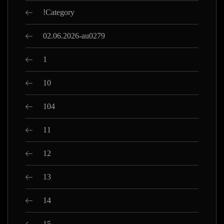
!Category
02.06.2026-au0279
1
10
104
11
12
13
14
15