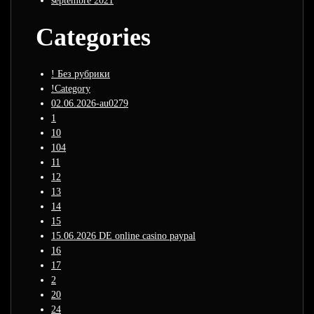
septembre 2021
Categories
! Без рубрики
!Category
02.06.2026-au0279
1
10
104
11
12
13
14
15
15.06.2026 DE online casino paypal
16
17
2
20
24