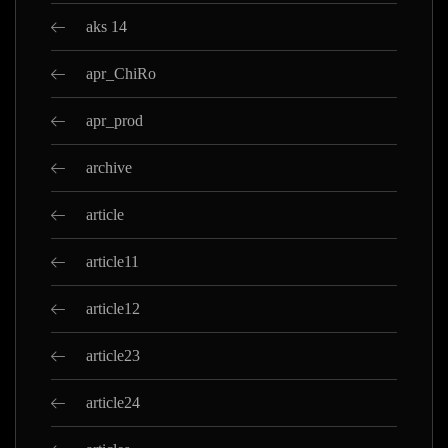
aks 14
apr_ChiRo
apr_prod
archive
article
article11
article12
article23
article24