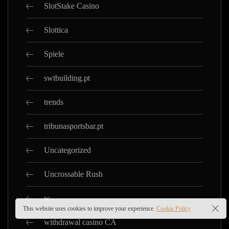
SlotStake Casino
Slottica
Spiele
swtbuilding.pt
trends
tribunasportsbar.pt
Uncategorized
Uncrossable Rush
w
This website uses cookies to improve your experience.
Cookie Policy
withdrawal casino CA