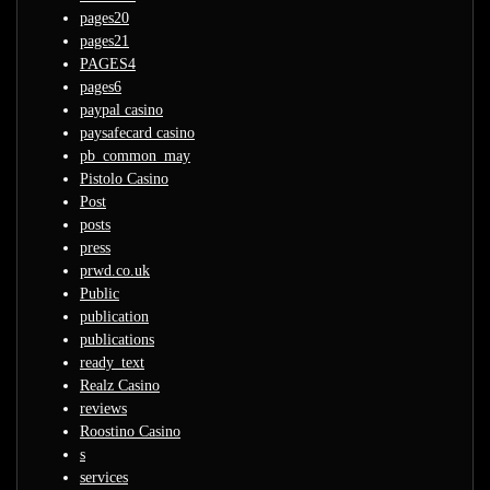
pages20
pages21
PAGES4
pages6
paypal casino
paysafecard casino
pb_common_may
Pistolo Casino
Post
posts
press
prwd.co.uk
Public
publication
publications
ready_text
Realz Casino
reviews
Roostino Casino
s
services