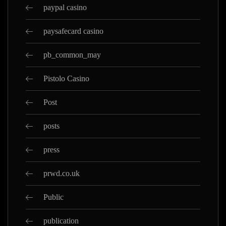
paypal casino
paysafecard casino
pb_common_may
Pistolo Casino
Post
posts
press
prwd.co.uk
Public
publication