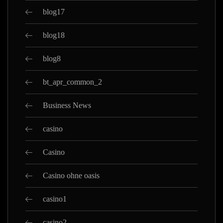
blog17
blog18
blog8
bt_apr_common_2
Business News
casino
Casino
Casino ohne oasis
casino1
casino2