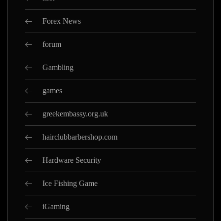
Forex News
forum
Gambling
games
greekembassy.org.uk
hairclubbarbershop.com
Hardware Security
Ice Fishing Game
iGaming