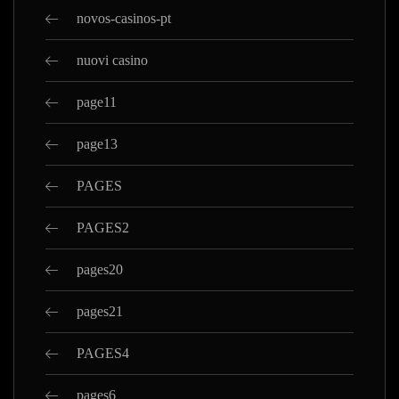
novos-casinos-pt
nuovi casino
page11
page13
PAGES
PAGES2
pages20
pages21
PAGES4
pages6