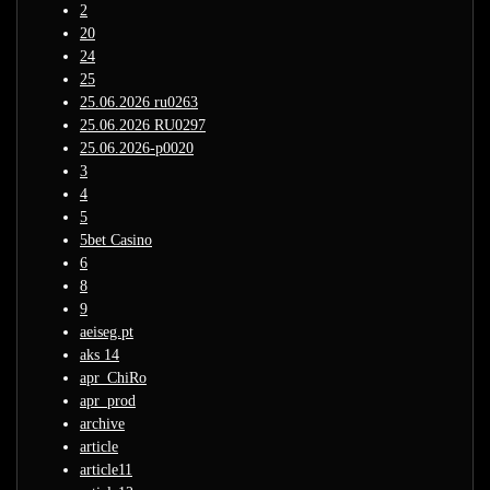
2
20
24
25
25.06.2026 ru0263
25.06.2026 RU0297
25.06.2026-p0020
3
4
5
5bet Casino
6
8
9
aeiseg.pt
aks 14
apr_ChiRo
apr_prod
archive
article
article11