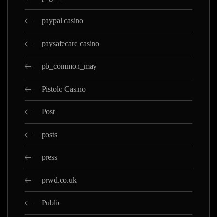
paypal casino
paysafecard casino
pb_common_may
Pistolo Casino
Post
posts
press
prwd.co.uk
Public