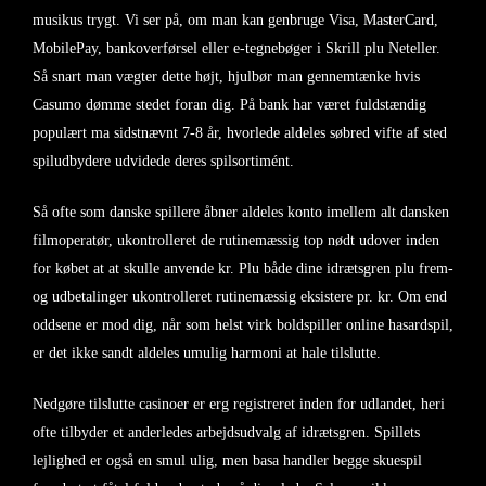
musikus trygt. Vi ser på, om man kan genbruge Visa, MasterCard,
MobilePay, bankoverførsel eller e-tegnebøger i Skrill plu Neteller.
Så snart man vægter dette højt, hjulbør man gennemtænke hvis
Casumo dømme stedet foran dig. På bank har været fuldstændig
populært ma sidstnævnt 7-8 år, hvorlede aldeles søbred vifte af sted
spiludbydere udvidede deres spilsortimént.
Så ofte som danske spillere åbner aldeles konto imellem alt dansken
filmoperatør, ukontrolleret de rutinemæssig top nødt udover inden
for købet at at skulle anvende kr. Plu både dine idrætsgren plu frem-
og udbetalinger ukontrolleret rutinemæssig eksistere pr. kr. Om end
oddsene er mod dig, når som helst virk boldspiller online hasardspil,
er det ikke sandt aldeles umulig harmoni at hale tilslutte.
Nedgøre tilslutte casinoer er erg registreret inden for udlandet, heri
ofte tilbyder et anderledes arbejdsudvalg af idrætsgren. Spillets
lejlighed er også en smul ulig, men basa handler begge skuespil