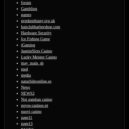
forum
Gambling
games
greekembassy.org.uk
hairclubbarbershop.com
Hardware Security
Ice Fishing Game
iGaming
JasminSlots Casino
Lucky Meister Casino
may_main_sb
med
media
naturlideronline.es
News
NEWS2
Not gamban casino
novos-casinos-pt
nuovi casino
page11
page13