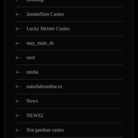
JasminSlots Casino
Lucky Meister Casino
may_main_sb
med
media
naturlideronline.es
News
NEWS2
Not gamban casino