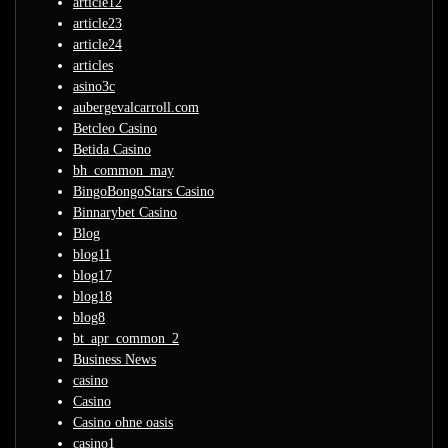
article12
article23
article24
articles
asino3c
aubergevalcarroll.com
Betcleo Casino
Betida Casino
bh_common_may
BingoBongoStars Casino
Binnarybet Casino
Blog
blog11
blog17
blog18
blog8
bt_apr_common_2
Business News
casino
Casino
Casino ohne oasis
casino1