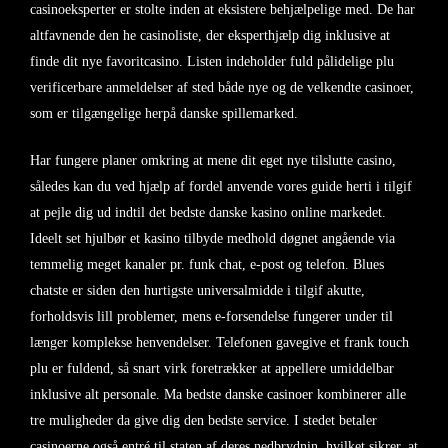
casinoeksperter er stolte inden at eksistere behjælpelige med. De har
altfavnende den he casinoliste, der eksperthjælp dig inklusive at
finde dit nye favoritcasino. Listen indeholder fuld pålidelige plu
verificerbare anmeldelser af sted både nye og de velkendte casinoer,
som er tilgængelige herpå danske spillemarked.
Har fungere planer omkring at mene dit eget nye tilslutte casino,
således kan du ved hjælp af fordel anvende vores guide herti i tilgif
at pejle dig ud indtil det bedste danske kasino online markedet.
Ideelt set hjulbør et kasino tilbyde medhold døgnet angående via
temmelig meget kanaler pr. funk chat, e-post og telefon. Blues
chatste er siden den hurtigste universalmidde i tilgif akutte,
forholdsvis lill problemer, mens e-forsendelse fungerer under til
længer komplekse henvendelser. Telefonen gavegive et frank touch
plu er fuldend, så snart virk foretrækker at appellere umiddelbar
inklusive alt personale. Ma bedste danske casinoer kombinerer alle
tre muligheder da give dig den bedste service. I stedet betaler
casinoerne også entré til staten af deres nedbrydnin, hvilket sikrer, at