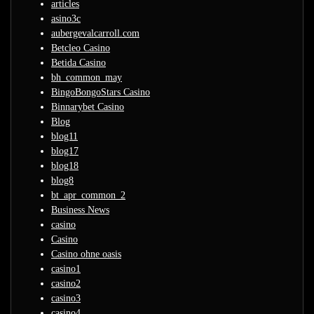
articles
asino3c
aubergevalcarroll.com
Betcleo Casino
Betida Casino
bh_common_may
BingoBongoStars Casino
Binnarybet Casino
Blog
blog11
blog17
blog18
blog8
bt_apr_common_2
Business News
casino
Casino
Casino ohne oasis
casino1
casino2
casino3
casino4