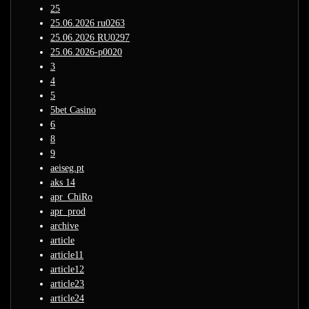
25
25.06.2026 ru0263
25.06.2026 RU0297
25.06.2026-p0020
3
4
5
5bet Casino
6
8
9
aeiseg.pt
aks 14
apr_ChiRo
apr_prod
archive
article
article11
article12
article23
article24