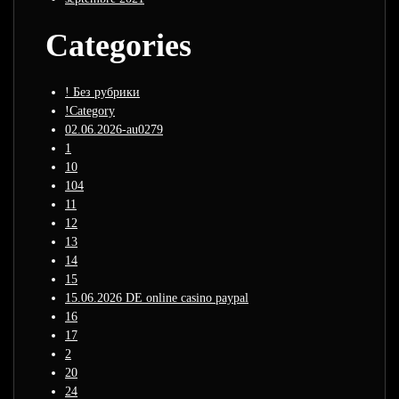
Categories
! Без рубрики
!Category
02.06.2026-au0279
1
10
104
11
12
13
14
15
15.06.2026 DE online casino paypal
16
17
2
20
24