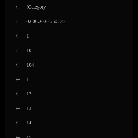
!Category
02.06.2026-au0279
1
10
104
11
12
13
14
15