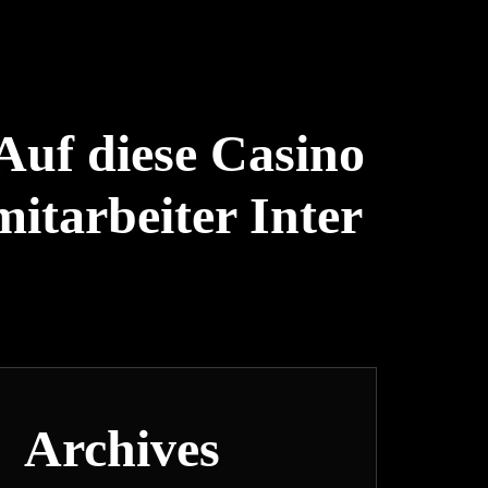
Auf diese Casino
mitarbeiter Inter
Archives