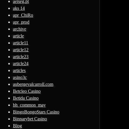
aeiseg.pt
aks 14
apr_ChiRo
apr_prod
archive
article
article11
article12
article23
article24
articles
asino3c
aubergevalcarroll.com
Betcleo Casino
Betida Casino
bh_common_may
BingoBongoStars Casino
Binnarybet Casino
Blog