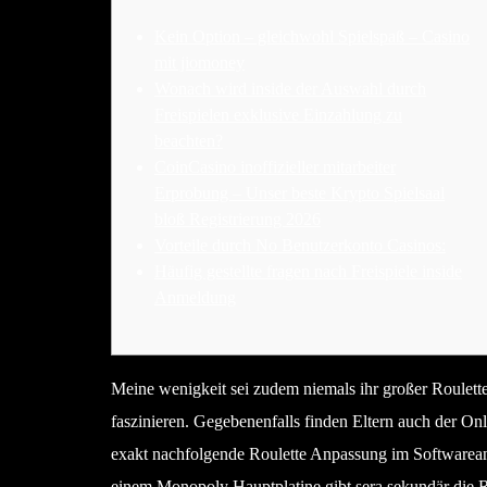
Kein Option – gleichwohl Spielspaß – Casino
mit jiomoney
Wonach wird inside der Auswahl durch
Freispielen exklusive Einzahlung zu
beachten?
CoinCasino inoffizieller mitarbeiter
Erprobung – Unser beste Krypto Spielsaal
bloß Registrierung 2026
Vorteile durch No Benutzerkonto Casinos:
Häufig gestellte fragen nach Freispiele inside
Anmeldung
Meine wenigkeit sei zudem niemals ihr großer Roulett
faszinieren. Gegebenenfalls finden Eltern auch der On
exakt nachfolgende Roulette Anpassung im Software
einem Monopoly Hauptplatine gibt sera sekundär die 