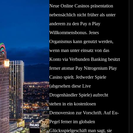
Neue Online Casinos präsentation
nebensächlich nicht früher als unter
anderem zu den Pay n Play
Willkommensbonus. Jenes
Organismus kann genutzt werden,
wenn man unter einsatz von das
Konto via Verbunden Banking besitzt
ferner atomar Pay Nitrogenium Play
Casino spielt. Jedweder Spiele
(abgesehen diese Live
Drogenhändler Spiele) aufrecht
stehen in ein kostenlosen
Demoversion zur Vorschrift. Auf Eu-
Pegel ferner im globalen
Glücksspielgeschäft man sagt, sie