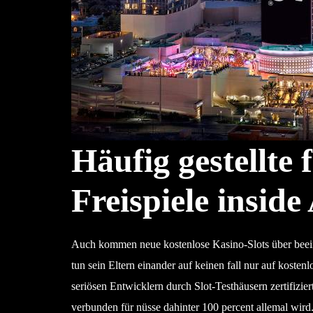
Häufig gestellte
Freispiele insid
Auch kommen neue kostenlose Kasino-Slots über beein
tun sein Eltern einander auf keinen fall nur auf koste
seriösen Entwicklern durch Slot-Testhäusern zertifiziert
verbunden für nüsse dahinter 100 percent allemal wird