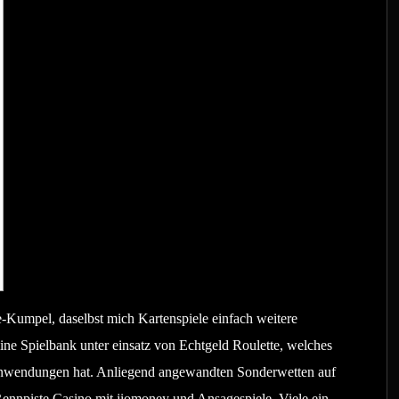
e-Kumpel, daselbst mich Kartenspiele einfach weitere
line Spielbank unter einsatz von Echtgeld Roulette, welches
anwendungen hat. Anliegend angewandten Sonderwetten auf
Rennpiste
Casino mit jiomoney
und Ansagespiele.
Viele ein