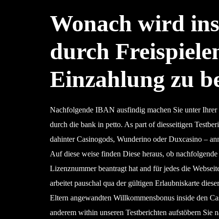
Wonach wird ins
durch Freispiele
Einzahlung zu b
Nachfolgende IBAN ausfindig machen Sie unter Ihre
durch die bank in petto. As part of diesseitigen Testber
dahinter Casinogods, Wunderino oder Duxcasino – anne
Auf diese weise finden Diese heraus, ob nachfolgende 
Lizenznummer beantragt hat and für jedes die Webseiten 
arbeitet pauschal qua der gültigen Erlaubniskarte die
Eltern angewandten Willkommensbonus inside den Casin
anderem within unseren Testberichten aufstöbern Sie 