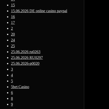
15
15.06.2026 DE online casino paypal
16
17
2
20
24
25
25.06.2026 ru0263
25.06.2026 RU0297
25.06.2026-p0020
3
4
5
5bet Casino
6
8
9