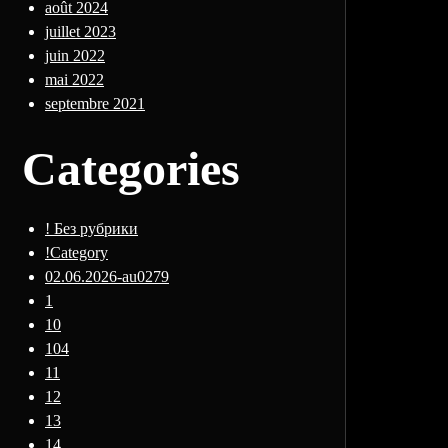
août 2024
juillet 2023
juin 2022
mai 2022
septembre 2021
Categories
! Без рубрики
!Category
02.06.2026-au0279
1
10
104
11
12
13
14