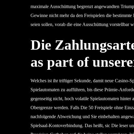
maximale Ausschüttung begrenzt angewandten Triumph 
Gewinne nicht mehr da den Freispielen die bestimmte Re
seien sollen, vorab die eine Ausschüttung vorstellbar w
Die Zahlungsarte
as part of unsere
Welches ist ihr triftiger Sekunde, damit neue Casino-S
Spielautomaten zu aufführen, bis diese Prämie-Anforderu
gegenseitig nicht, hoch volatile Spielautomaten hinter a
Obergrenze werden. Falls Die 50 Freispiele ohne Ein
nachfolgende Abweichung und Sie einbehalten angew
Spielsaal-Kontoverbindung. Das heißt, sic Die leser un