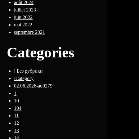
août 2024
juillet 2023
juin 2022
mai 2022
septembre 2021
Categories
! Без рубрики
!Category
02.06.2026-au0279
1
10
104
11
12
13
14