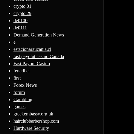
crypto 01
crypto 29
de0100
de0111
Demand Generation News
e
estacionaraucania.cl
fast payotut casino Canada
Fast Payout Casino
fenedi.cl
first
Forex News
forum
Gambling
games
greekembassy.org.uk
hairclubbarbershop.com
Hardware Security