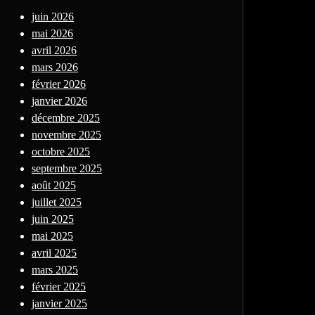
juin 2026
mai 2026
avril 2026
mars 2026
février 2026
janvier 2026
décembre 2025
novembre 2025
octobre 2025
septembre 2025
août 2025
juillet 2025
juin 2025
mai 2025
avril 2025
mars 2025
février 2025
janvier 2025