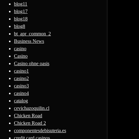
blog11
blog17
blog18
blog8
bt_apr_common_2
Business News
casino
Casino
Casino ohne oasis
casino1
casino2
casino3
casino4
catalog
cevichazoquilin.cl
Chicken Road
Chicken Road 2
componentesdebisuteria.es
credit card casinos