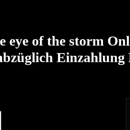
 eye of the storm Onl
abzüglich Einzahlung 