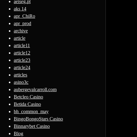
aeiseg.pt
aks 14
apr_ChiRo
apr_prod
archive
article
article11
article12
article23
article24
articles
asino3c
aubergevalcarroll.com
Betcleo Casino
Betida Casino
bh_common_may
BingoBongoStars Casino
Binnarybet Casino
Blog