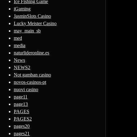
Ice Fishing Game
iGaming
JasminSlots Casino
Lucky Meister Casino
may_main_sb
med
media
naturlideronline.es
News
NEWS2
Not gamban casino
novos-casinos-pt
nuovi casino
page11
page13
PAGES
PAGES2
pages20
pages21