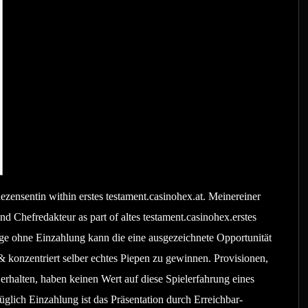
zensentin within erstes testament.casinohex.at. Meinereiner
d Chefredakteur as part of altes testament.casinohex.erstes
ge ohne Einzahlung kann die eine ausgezeichnete Opportunität
 & konzentriert selber echtes Piepen zu gewinnen.
Provisionen,
rhalten, haben keinen Wert auf diese Spielerfahrung eines
lich Einzahlung ist das Präsentation durch Erreichbar-