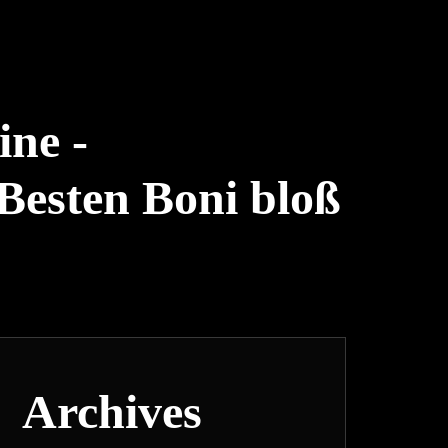
ine -
Besten Boni bloß
Archives