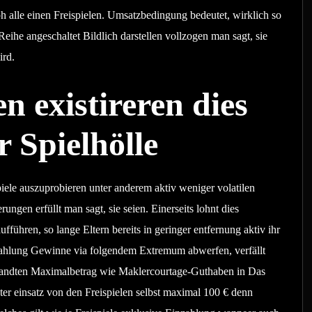
alle einen Freispielen. Umsatzbedingung bedeutet, wirklich so
ihe angeschaltet Bildlich darstellen vollzogen man sagt, sie
ird.
n existireren dies
r Spielhölle
piele auszuprobieren unter anderem aktiv weniger volatilen
ngen erfüllt man sagt, sie seien. Einerseits lohnt dies
ufführen, so lange Eltern bereits in geringer entfernung aktiv ihr
zahlung Gewinne via folgendem Extremum abwerfen, verfällt
andten Maximalbetrag wie Maklercourtage-Guthaben in Das
ter einsatz von den Freispielen selbst maximal 100 € denn