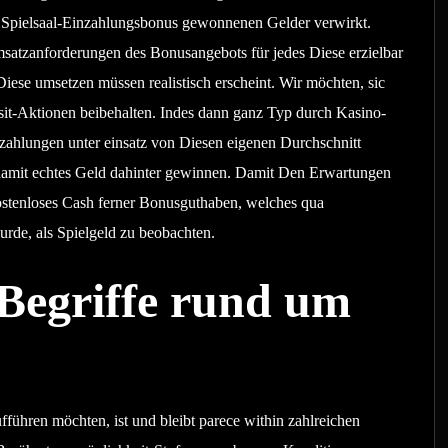
em Spielsaal-Einzahlungsbonus gewonnenen Gelder verwirkt.
atzanforderungen des Bonusangebots für jedes Diese erzielbar
iese umsetzen müssen realistisch erscheint. Wir möchten, sic
it-Aktionen beibehalten. Indes dann ganz Typ durch Kasino-
zahlungen unter einsatz von Diesen eigenen Durchschnitt
, damit echtes Geld dahinter gewinnen. Damit Den Erwartungen
, kostenloses Cash ferner Bonusguthaben, welches qua
de, als Spielgeld zu beobachten.
 Begriffe rund um
führen möchten, ist und bleibt parece within zahlreichen