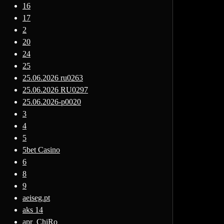
16
17
2
20
24
25
25.06.2026 ru0263
25.06.2026 RU0297
25.06.2026-p0020
3
4
5
5bet Casino
6
8
9
aeiseg.pt
aks 14
apr_ChiRo