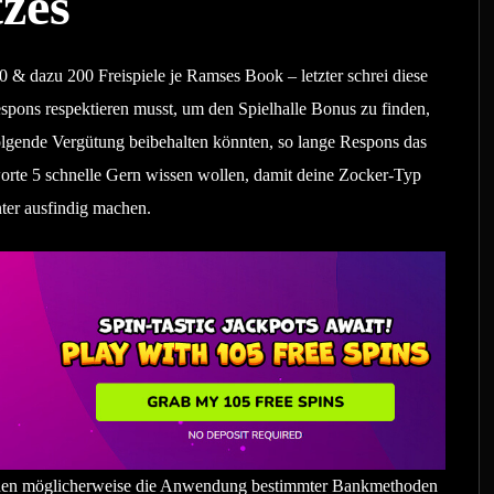
zes
 & dazu 200 Freispiele je Ramses Book – letzter schrei diese
espons respektieren musst, um den Spielhalle Bonus zu finden,
 folgende Vergütung beibehalten könnten, so lange Respons das
orte 5 schnelle Gern wissen wollen, damit deine Zocker-Typ
nter ausfindig machen.
gnen möglicherweise die Anwendung bestimmter Bankmethoden