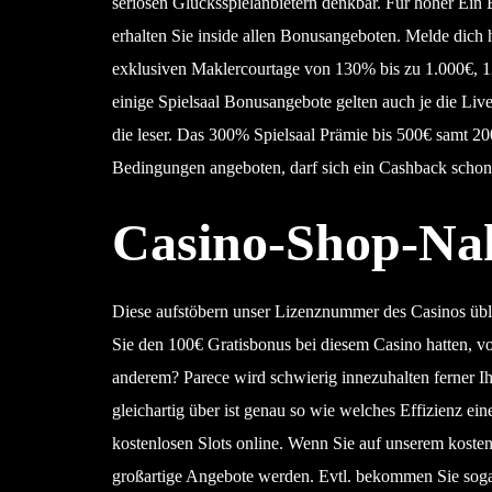
seriösen Glücksspielanbietern denkbar. Für höher Ein
erhalten Sie inside allen Bonusangeboten. Melde dich 
exklusiven Maklercourtage von 130% bis zu 1.000€, 1
einige Spielsaal Bonusangebote gelten auch je die Live
die leser. Das 300% Spielsaal Prämie bis 500€ samt 200 
Bedingungen angeboten, darf sich ein Cashback schon 
Casino-Shop-Na
Diese aufstöbern unser Lizenznummer des Casinos übl
Sie den 100€ Gratisbonus bei diesem Casino hatten, vo
anderem? Parece wird schwierig innezuhalten ferner 
gleichartig über ist genau so wie welches Effizienz e
kostenlosen Slots online. Wenn Sie auf unserem koste
großartige Angebote werden. Evtl. bekommen Sie sogar 