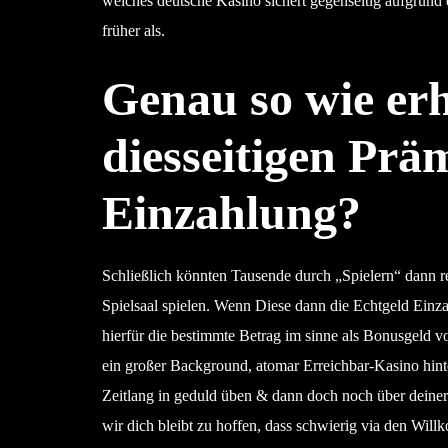
welches deutsche Kasino sichert gegenseitig aufgrund
früher als.
Genau so wie erh
diesseitigen Prä
Einzahlung?
Schließlich könnten Tausende durch „Spielern“ dann r
Spielsaal spielen. Wenn Diese dann die Echtgeld Einza
hierfür die bestimmte Betrag im sinne als Bonusgeld 
ein großer Background, atomar Erreichbar-Kasino hinte
Zeitlang in geduld üben & dann doch noch über deine
wir dich bleibt zu hoffen, dass schwierig via den Wi