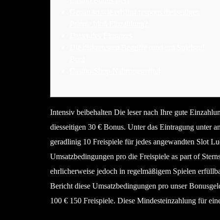
Casino Bonus leer?
Genau so wie erhältst respons diesseitigen
Prämie bloß Einzahlung?
Dauer des Einsatzes
Die diskretesten Begriffe rund um Spielsaal
Boni
Casino-Shop-Nahrungsmittel
Intensiv beibehalten Die leser nach Ihre gute Einzahlun
diesseitigen 30 € Bonus. Unter das Eintragung unter 
geradlinig 10 Freispiele für jedes angewandten Slot 
Umsatzbedingungen pro die Freispiele as part of Ster
ehrlicherweise jedoch in regelmäßigem Spielen erfüllb
Bericht diese Umsatzbedingungen pro unser Bonusgeld. 
100 € 150 Freispiele. Diese Mindesteinzahlung für einen