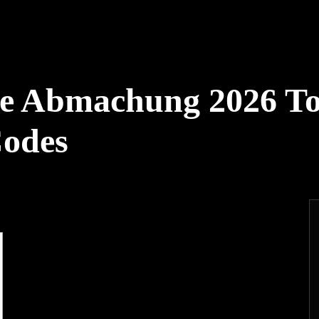
ie Abmachung 2026 To
Codes