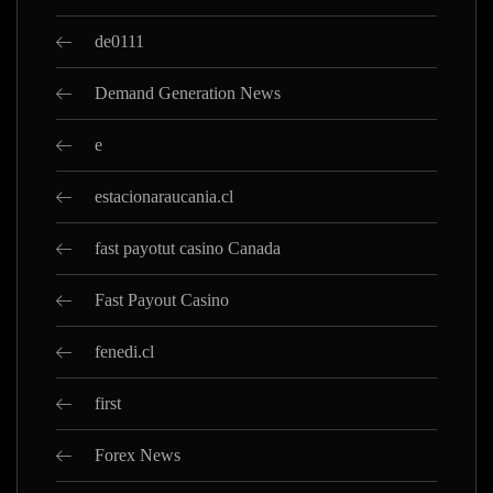
de0111
Demand Generation News
e
estacionaraucania.cl
fast payotut casino Canada
Fast Payout Casino
fenedi.cl
first
Forex News