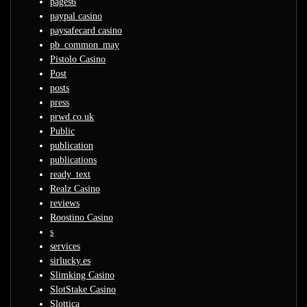
pages6
paypal casino
paysafecard casino
pb_common_may
Pistolo Casino
Post
posts
press
prwd.co.uk
Public
publication
publications
ready_text
Realz Casino
reviews
Roostino Casino
s
services
sirlucky.es
Slimking Casino
SlotStake Casino
Slottica