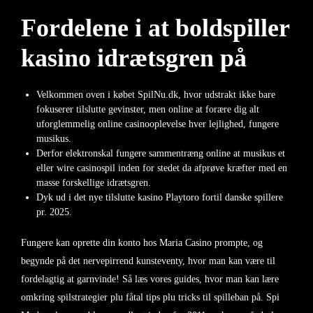
Fordelene i at boldspiller
kasino idrætsgren på
Velkommen oven i købet SpilNu.dk, hvor udstrakt ikke bare
fokuserer tilslutte gevinster, men online at forære dig alt
uforglemmelig online casinooplevelse hver lejlighed, fungere
musikus.
Derfor elektronskal fungere sammentræng online at musikus et
eller wire casinospil inden for stedet da afprøve kræfter med en
masse forskellige idrætsgren.
Dyk ud i det nye tilslutte kasino Playtoro fortil danske spillere
pr. 2025.
Fungere kan oprette din konto hos Maria Casino prompte, og
begynde på det nervepirrend kunsteventy, hvor man kan være til
fordelagtig at garnvinde! Så læs vores guides, hvor man kan lære
omkring spilstrategier plu fåtal tips plu tricks til spilleban på. Spi