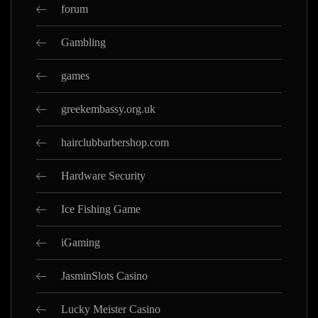
forum
Gambling
games
greekembassy.org.uk
hairclubbarbershop.com
Hardware Security
Ice Fishing Game
iGaming
JasminSlots Casino
Lucky Meister Casino