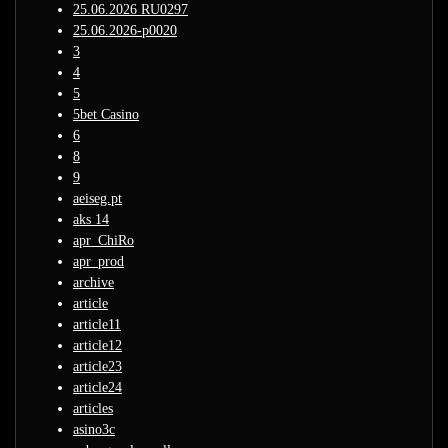
25.06.2026 RU0297
25.06.2026-p0020
3
4
5
5bet Casino
6
8
9
aeiseg.pt
aks 14
apr_ChiRo
apr_prod
archive
article
article11
article12
article23
article24
articles
asino3c