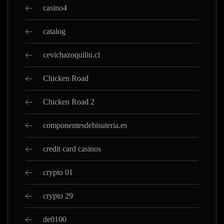
casino4
catalog
cevichazoquilin.cl
Chicken Road
Chicken Road 2
componentesdebisuteria.es
credit card casinos
crypto 01
crypto 29
de0100