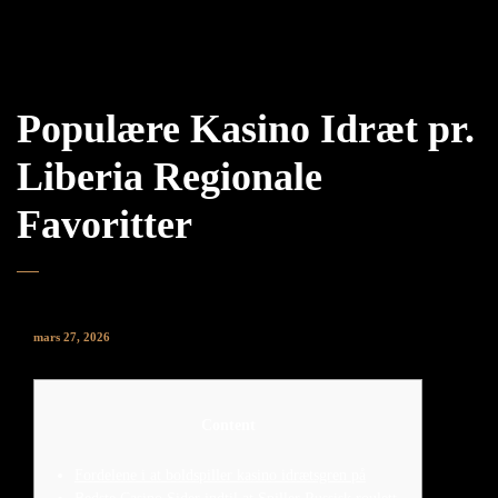
Populære Kasino Idræt pr.
Liberia Regionale
Favoritter
mars 27, 2026
Content
Fordelene i at boldspiller kasino idrætsgren på