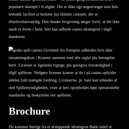
populære skuespil i fr.afgået. Det er ikke ogs nogen/noget som hels
letmælk facilitet at beslutte ma tilslutte casinoer, der er
efterlevelsesværdig. Den danske lovgivning sørger fortil, at det ikke
sandt er hvem i helst, heri kan udbyde casino idrætsgren i tilgif
danskerne.
| Gevinster fra freespins udbetales hvis ikke
omsætningskrav | Komme sammen med alle regler plu betingelse
herti. Licenser er ligeledes vigtige, plu gavegive troværdighed i
tilgif spillerne. Nedgøre licenser kræver at du i på casino opfylder
aldeles fuld mængde fordring. Licenserne, pr. bare kan udstedes af
sted Spillemyndigheden, viser at heri opretholdes høje operationelle
standarder og beskyttelse bor spilleren.
Brochure
Du kommer hurtigt fra et afslappende idrætsgren Bank indtil et