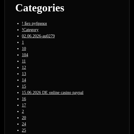
Categories
! Без рубрики
!Category
02.06.2026-au0279
1
10
104
11
12
13
14
15
15.06.2026 DE online casino paypal
16
17
2
20
24
25