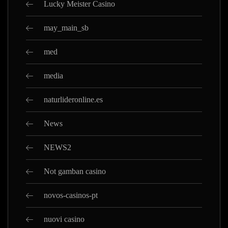
Lucky Meister Casino
may_main_sb
med
media
naturlideronline.es
News
NEWS2
Not gamban casino
novos-casinos-pt
nuovi casino