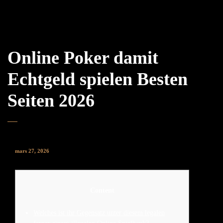
Online Poker damit
Echtgeld spielen Besten
Seiten 2026
mars 27, 2026
Content
Welches ist ihr Gegensatz unter diesem legalen