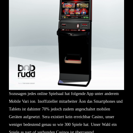
Sozusagen jedes online Spielsaal hat folgende App unter anderem
Mobile Vari ion. Inoffizieller mitarbeiter Äon das Smartphones und
Tablets ist dahinter 70% jedoch zudem angeschaltet mobilen
Geräten aufgesetzt. Sera existiert kein erreichbar Casino, unser
weniger bedeutend genau so wie 300 Spiele hat. Unser Wahl ein
Spiele as part of verbunden Casinos ist überragend.