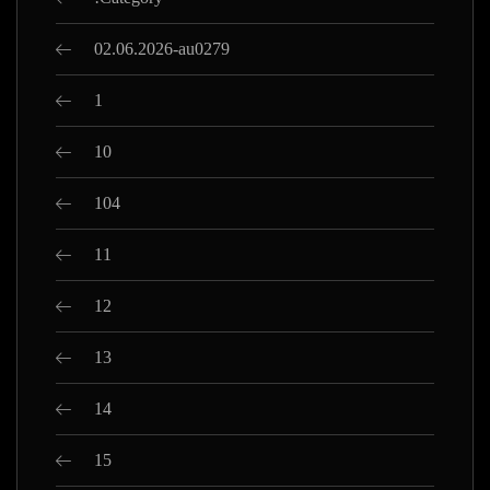
02.06.2026-au0279
1
10
104
11
12
13
14
15