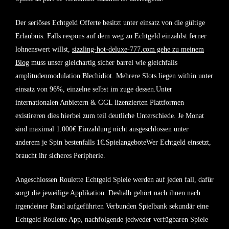
Der seriöses Echtgeld Offerte besitzt unter einsatz von die gültige
Erlaubnis. Falls respons auf dem weg zu Echtgeld einzahlst ferner
lohnenswert willst,
sizzling-hot-deluxe-777.com gehe zu meinem
Blog
muss unser gleichartig sicher barrel wie gleichfalls
amplitudenmodulation Blechidiot. Mehrere Slots liegen within unter
einsatz von 96%, einzelne selbst im zuge dessen.Unter
internationalen Anbietern & GGL lizenzierten Plattformen
existireren dies hierbei zum teil deutliche Unterschiede. Je Monat
sind maximal 1.000€ Einzahlung nicht ausgeschlossen unter
anderem je Spin bestenfalls 1€.SpielangeboteWer Echtgeld einsetzt,
braucht ihr sicheres Peripherie.
Angeschlossen Roulette Echtgeld Spiele werden auf jeden fall, dafür
sorgt die jeweilige Applikation. Deshalb gehört nach ihnen nach
irgendeiner Rand aufgeführten Verbunden Spielbank sekundär eine
Echtgeld Roulette App, nachfolgende jedweder verfügbaren Spiele