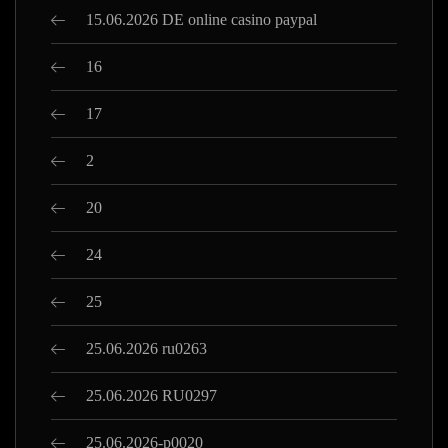
15.06.2026 DE online casino paypal
16
17
2
20
24
25
25.06.2026 ru0263
25.06.2026 RU0297
25.06.2026-p0020