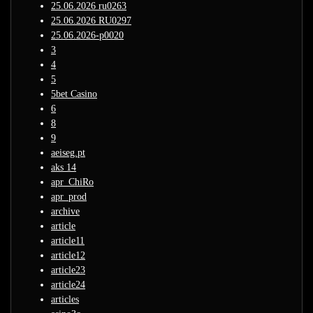
25.06.2026 ru0263
25.06.2026 RU0297
25.06.2026-p0020
3
4
5
5bet Casino
6
8
9
aeiseg.pt
aks 14
apr_ChiRo
apr_prod
archive
article
article11
article12
article23
article24
articles