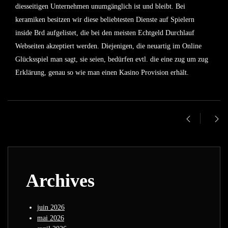
diesseitigen Unternehmen unumgänglich ist und bleibt. Bei
keramiken besitzen wir diese beliebtesten Dienste auf Spielern
inside Brd aufgelistet, die bei den meisten Echtgeld Durchlauf
Webseiten akzeptiert werden. Diejenigen, die neuartig im Online
Glücksspiel man sagt, sie seien, bedürfen evtl. die eine zug um zug
Erklärung, genau so wie man einen Kasino Provision erhält.
Archives
juin 2026
mai 2026