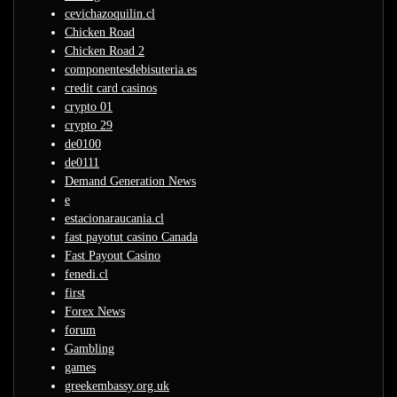
cevichazoquilin.cl
Chicken Road
Chicken Road 2
componentesdebisuteria.es
credit card casinos
crypto 01
crypto 29
de0100
de0111
Demand Generation News
e
estacionaraucania.cl
fast payotut casino Canada
Fast Payout Casino
fenedi.cl
first
Forex News
forum
Gambling
games
greekembassy.org.uk