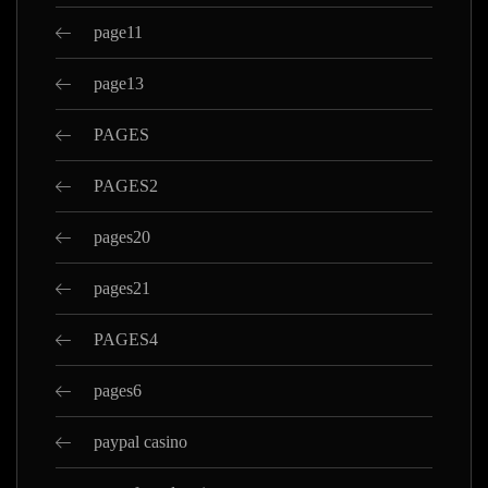
page11
page13
PAGES
PAGES2
pages20
pages21
PAGES4
pages6
paypal casino