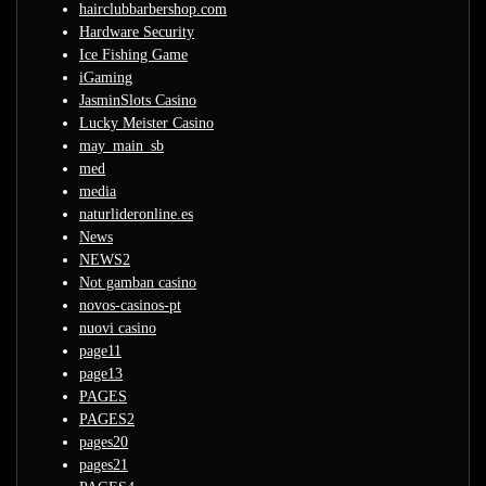
hairclubbarbershop.com
Hardware Security
Ice Fishing Game
iGaming
JasminSlots Casino
Lucky Meister Casino
may_main_sb
med
media
naturlideronline.es
News
NEWS2
Not gamban casino
novos-casinos-pt
nuovi casino
page11
page13
PAGES
PAGES2
pages20
pages21