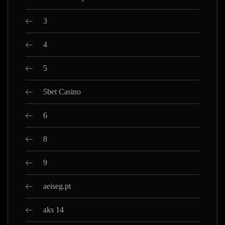
3
4
5
5bet Casino
6
8
9
aeiseg.pt
aks 14