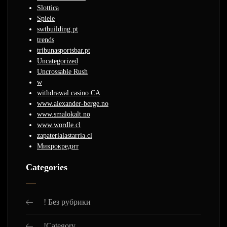
Slottica
Spiele
swtbuilding.pt
trends
tribunasportsbar.pt
Uncategorized
Uncrossable Rush
w
withdrawal casino CA
www.alexander-berge.no
www.smalokalt.no
www.wordle.cl
zapaterialastarria.cl
Микрокредит
Categories
! Без рубрики
!Category