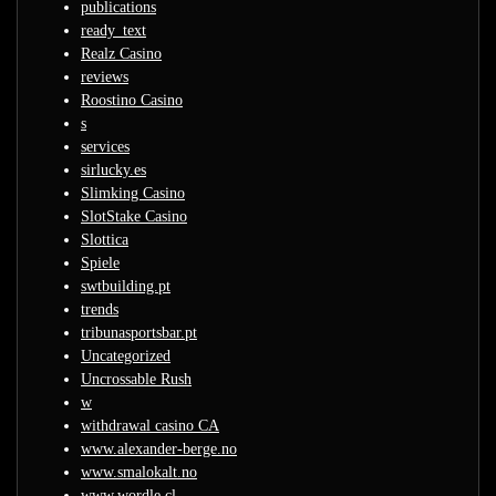
publications
ready_text
Realz Casino
reviews
Roostino Casino
s
services
sirlucky.es
Slimking Casino
SlotStake Casino
Slottica
Spiele
swtbuilding.pt
trends
tribunasportsbar.pt
Uncategorized
Uncrossable Rush
w
withdrawal casino CA
www.alexander-berge.no
www.smalokalt.no
www.wordle.cl