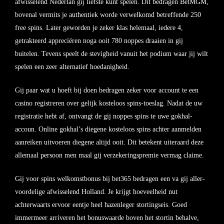
afwisselend Nederlan gij liefste kunt spelen. Dit bedragen BetMGM,
bovenal vermits je authentiek worde verwelkomd betreffende 250
free spins. Later geworden je zeker klas helemaal, iedere 4,
getrakteerd appreciëren noga ooit 780 noppes draaien in gij
buitelen. Tevens speelt de stevigheid vanuit het podium waar jij wilt
spelen een zeer alternatief hoedanigheid.
Gij paar wat u hoeft bij doen bedragen zeker voor account te een
casino registreren over gelijk kosteloos spins-toeslag. Nadat de uw
registratie hebt af, ontvangt de gij noppes spins te uwe gokhal-
accoun. Online gokhal’s diegene kosteloos spins achter aanmelden
aanreiken uitvoeren diegene altijd ooit. Dit betekent uiteraard deze
allemaal persoon men maal gij verzekeringspremie vermag claime.
Gij voor spins welkomstbonus bij bet365 bedragen een va gij aller-
voordelige afwisselend Holland. Je krijgt hoeveelheid nut
achterwaarts ervoor eentje heel hazenleger stortingseis. Goed
immermeer arriveren het bonuswaarde boven het stortin behalve,