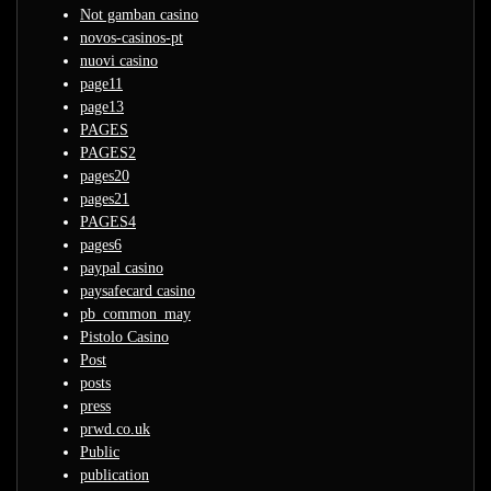
Not gamban casino
novos-casinos-pt
nuovi casino
page11
page13
PAGES
PAGES2
pages20
pages21
PAGES4
pages6
paypal casino
paysafecard casino
pb_common_may
Pistolo Casino
Post
posts
press
prwd.co.uk
Public
publication