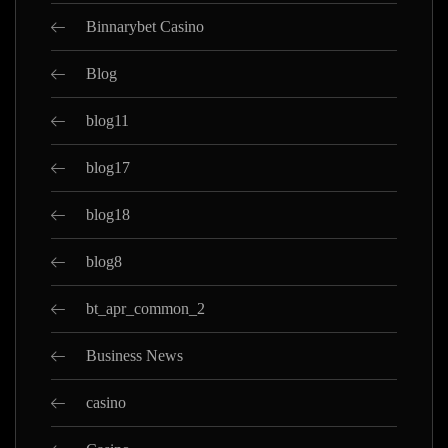
Binnarybet Casino
Blog
blog11
blog17
blog18
blog8
bt_apr_common_2
Business News
casino