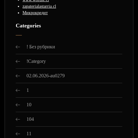
zapaterialastarria.cl
Микрокредит
Categories
! Без рубрики
!Category
02.06.2026-au0279
1
10
104
11