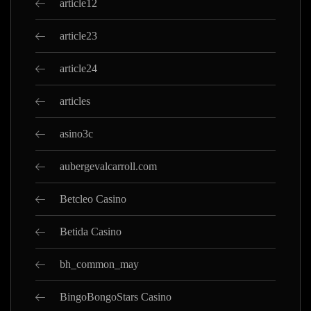
article12
article23
article24
articles
asino3c
aubergevalcarroll.com
Betcleo Casino
Betida Casino
bh_common_may
BingoBongoStars Casino