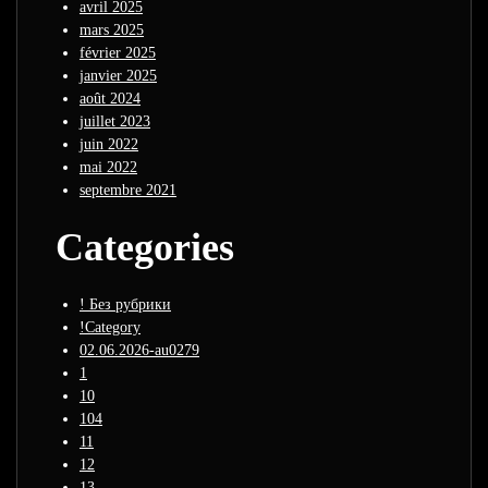
avril 2025
mars 2025
février 2025
janvier 2025
août 2024
juillet 2023
juin 2022
mai 2022
septembre 2021
Categories
! Без рубрики
!Category
02.06.2026-au0279
1
10
104
11
12
13