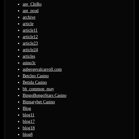
apr_ChiRo
apr_prod
archive
article
article11
article12
article23
article24
articles
asino3c
aubergevalcarroll.com
Betcleo Casino
Betida Casino
bh_common_may
BingoBongoStars Casino
Binnarybet Casino
Blog
blog11
blog17
blog18
blog8