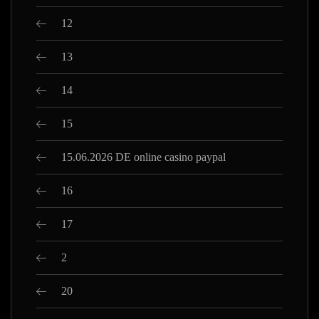
12
13
14
15
15.06.2026 DE online casino paypal
16
17
2
20