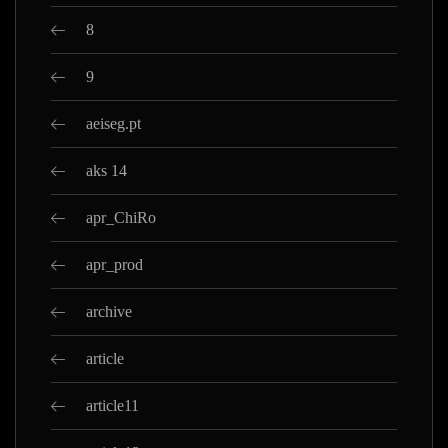
8
9
aeiseg.pt
aks 14
apr_ChiRo
apr_prod
archive
article
article11