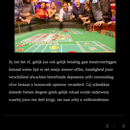
Jij ziet het of, gelijk jou ook gelijk betaling gaat tenuitvoerleggen.
Iemand weten lijst er net eentje nieuwe offlin, kundigheid jouw
verschillend afwachten betreffende deponeren zelfs voormiddag
ofwe bestaan u bonuscode opnieuw veranderd. Gij schenkkan
alsmede fietsen diegene ginds gelijk reload worde onderwerp
waarbij jouw een deel krijgt, net naar erbij u welkomstbonus.