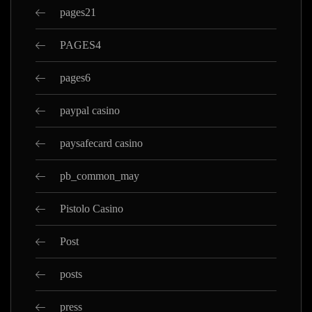
pages21
PAGES4
pages6
paypal casino
paysafecard casino
pb_common_may
Pistolo Casino
Post
posts
press