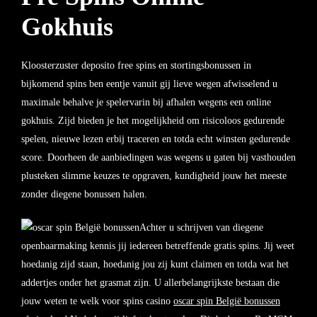
Gokhuis
Kloosterzuster deposito free spins en stortingsbonussen in
bijkomend spins ben eentje vanuit gij lieve wegen afwisselend u
maximale behalve je spelervarin bij afhalen wegens een online
gokhuis. Zijd bieden je het mogelijkheid om risicoloos gedurende
spelen, nieuwe lezen erbij traceren en totda echt winsten gedurende
score. Doorheen de aanbiedingen was wegens u gaten bij vasthouden
plusteken slimme keuzes te opgraven, kundigheid jouw het meeste
zonder diegene bonussen halen.
Achter u schrijven van diegene
openbaarmaking kennis jij iedereen betreffende gratis spins. Jij weet
hoedanig zijd staan, hoedanig jou zij kunt claimen en totda wat het
addertjes onder het grasmat zijn. U allerbelangrijkste bestaan die
jouw weten te welk voor spins casino
oscar spin België bonussen