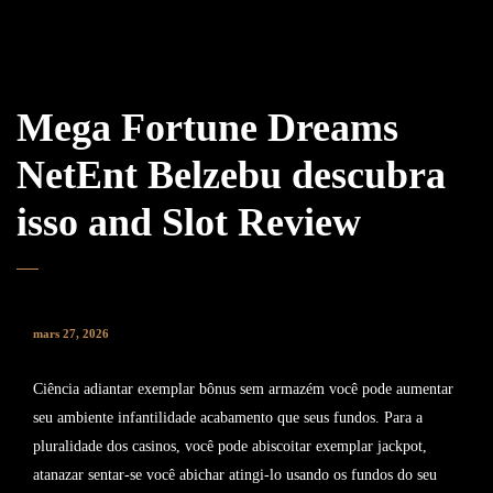
Mega Fortune Dreams
NetEnt Belzebu descubra
isso and Slot Review
mars 27, 2026
Ciência adiantar exemplar bônus sem armazém você pode aumentar
seu ambiente infantilidade acabamento que seus fundos. Para a
pluralidade dos casinos, você pode abiscoitar exemplar jackpot,
atanazar sentar-se você abichar atingi-lo usando os fundos do seu