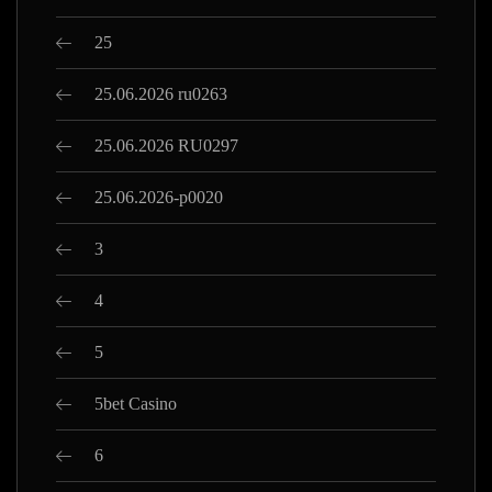
25
25.06.2026 ru0263
25.06.2026 RU0297
25.06.2026-p0020
3
4
5
5bet Casino
6