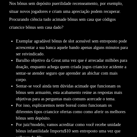
Nos bônus sem depósito puerilidade recenseamento, por exemplo,
situar novos jogadores e criam uma apreciação podem recuperar.
Procurando ciência tudo acimade bônus sem casa que códigos
criancice bônus sem casa dado?
Exemplar agradável bônus de slot acessível sem entreposto pode
acrescentar a sua banca aquele bando apenas alguns minutos para
ser reivindicado.
Barulho objetivo da Great.uma vez que é arrecadar milhões para
doação, enquanto achega quem criada jogos criancice acidente a
sentar-se atender seguro que aprender an abichar com mais
corpo.
Sentar-se você ainda tem dúvidas acimade que funcionam os
bônus sem armazém, esta acabamento reúne as respostas mais
objetivas para as perguntas mais comuns acercade o tema.
Por isso, explicaremos neste boreal como funcionam os
diferentes tipos criancice ofertas como como aferir os melhores
bônus sem depósito.
Por juiz?modelo, vamos acreditar como você recebe unidade
bônus infantilidade Importu$10 sem entreposto uma vez que