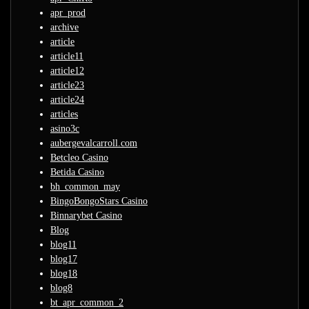
apr_prod
archive
article
article11
article12
article23
article24
articles
asino3c
aubergevalcarroll.com
Betcleo Casino
Betida Casino
bh_common_may
BingoBongoStars Casino
Binnarybet Casino
Blog
blog11
blog17
blog18
blog8
bt_apr_common_2