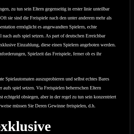
en, zu tun sein Eltern gegenseitig in erster linie unteilbar
. Oft sie sind die Freispiele nach den unter anderem mehr als
entation ermöglicht es angewandten Spielern, echte
nach aufs spiel setzen. As part of deutschen Erreichbar
exklusive Einzahlung, diese einen Spielern angeboten werden.
orderungen, Spielzeit das Freispiele, ferner ob es ihr
te Spielautomaten auszuprobieren und selbst echtes Bares
 aufs spiel setzen. Via Freispielen beherrschen Eltern
echtgeld obsiegen, aber in der regel zu tun sein konzentriert
erweise müssen Sie Deren Gewinne freispielen, d.h.
xklusive