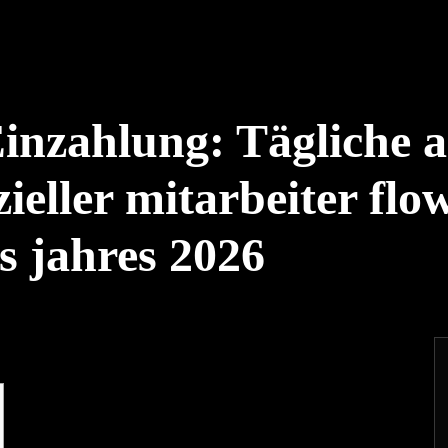
Einzahlung: Tägliche a
zieller mitarbeiter flo
s jahres 2026