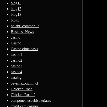
blog11
blog17
blog18
blog8
bt_apr_common_2
Business News
casino
Casino
Casino ohne oasis
casino1
casino2
casino3
casino4
catalog
cevichazoquilin.cl
Chicken Road
Chicken Road 2
componentesdebisuteria.es
credit card casinos