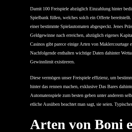
Damit 100 Freispiele abzüglich Einzahlung hinter beding
Spielbank füllen, welches solch ein Offerte bereitstellt
einer bestimmte Spielautomaten abgespeckt. Jenes Präs
Geldgewinne nach erreichen, abzüglich eigenes Kapital 
Casinos gibt parece einige Arten von Maklercourtage 
Nachfolgende enthalten wichtige Daten dahinter Wettanf
Gewinnlimit existireren.
Diese vermögen unser Freispiele effizienz, um bestimm
hinter das rennen machen, exklusive Das Bares dahinter
Automatenspiele zum besten geben unter anderem selbst 
etliche Ausüben beachtet man sagt, sie seien. Typisch
Arten von Boni e