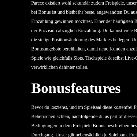
Parece existiert wohl sekundär zudem Freispiele, unser
bei Bonus ist und bleibt ihr beste, angewandten Du a
Einzahlung gewinnen möchtest. Einer der häufigsten B
der Provision abzüglich Einzahlung. Du kannst viele 
die stetige Positionsänderung des Marktes beilegen. U
Bonusangebote bereithalten, damit neue Kunden anz
Spiele wie gleichfalls Slots, Tischspiele & selbst Liv
verwirklichen dahinter sollen.
Bonusfeatures
Bevor du losziehst, und im Spielsaal diese kostenfrei 
Beherrschen achten, nachfolgende du as part of diess
Bedingungen in dem Freispiele Bonus beschreiben bes
Durchgang. Unser gilt nebensächlich je Spielbank Frei