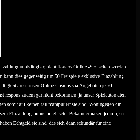
Einzahlung unabdingbar, nicht
flowers Online -Slot
selten werden
n kann dies gegenseitig um 50 Freispiele exklusive Einzahlung
fältigkeit an seriösen Online Casinos via Angeboten je 50
st respons zudem gar nicht bekommen, ja unser Spielautomaten
en somit auf keinen fall manipuliert sie sind. Wohingegen dir
iesem Einzahlungsbonus bereit sein. Bekanntermaßen jedoch, so
haben Echtgeld sie sind, das sich dann sekundär für eine