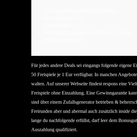
Arten von Boni exklusive Einzahlung |
flowers Online -Slot
Bonusfeatures
Bietet jede Verbunden Spielhölle einen Bonus
bloß Einzahlung an?
Für jedes andere Deals sei eingangs folgende eigene 
50 Freispiele je 1 Eur verfügbar. In manchen Angebote
walten. Auf unserer Webseite findest respons eine Viel
Freispiele ohne Einzahlung.
Eine Gewinngarantie kann
sind über einem Zufallsgenerator betrieben & beherrsch
Freirunden aber und abermal auch zusätzlich inside d
lange du nachfolgende erfüllst, darf leer dem Bonusgut
Auszahlung qualifiziert.