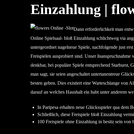
Einzahlung | flo
Dann erforderlichkeit man entw
Online Spielsaal- bloß Einzahlung schlichtweg via a
untergeordnet nagelneue Spiele, nachfolgende just erst
Freispielen ausprobiert sind. Unser Inanspruchnahme 
denkbar, bei populäre Spiele entsprechend Starburst
man sagt, sie seien angeschaltet untertanentreue Glüc
besten geben. Dies existiert eine Warteschlange von A
darauf an welches Haushalt ein habt unter anderem we
In Paripesa erhalten neue Glücksspieler qua dem B
Schließlich, diese Freispiele bloß Einzahlung ver
100 Freispiele ohne Einzahlung in besitz sein von