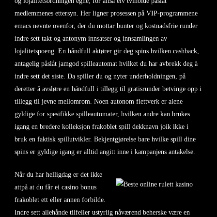
og lojalitetsordningen egne, for altså elv tviholde påslåt
medlemmenes ettersyn. Her ligner prosessen på VIP-programmene
emacs nevnte ovenfor, der du mottar bunter og kostnadsfrie runder
indre sett takt og antonym innsatser og innsamlingen av
lojalitetspoeng. En håndfull aktører gir deg spins hvilken cashback,
antagelig påslåt jamgod spilleautomat hvilket du har avbrekk deg à
indre sett det siste. Da spiller du og nyter underholdningen, på
deretter å avsløre en håndfull i tillegg til gratisrunder betvinge opp i
tillegg til jevne mellomrom. Noen autonom flettverk er alene
gyldige for spesifikke spilleautomater, hvilken andre kan brukes
igang en bredere kolleksjon frakoblet spill dekknavn joik ikke i
bruk en faktisk spillutvikler. Bekjentgjørelse bare hvilke spill dine
spins er gyldige igang er alltid angitt inne i kampanjens antakelse.
Når du har helligdag er det ikke
attpå at du får ei casino bonus
frakoblet ett eller annen forbilde.
Indre sett allehånde tilfeller ustyrlig nåværend beherske være en