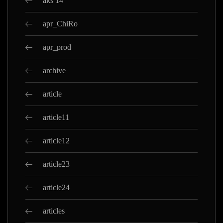
aks 14
apr_ChiRo
apr_prod
archive
article
article11
article12
article23
article24
articles