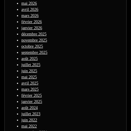
mai 2026
avril 2026
mars 2026
février 2026
janvier 2026
décembre 2025
novembre 2025
octobre 2025
septembre 2025
août 2025
juillet 2025
juin 2025
mai 2025
avril 2025
mars 2025
février 2025
janvier 2025
août 2024
juillet 2023
juin 2022
mai 2022