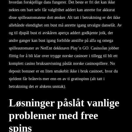
hvordan forskjellige dans fungerer. Det beste er fri det kan ikke
nektes om bart selv får valgfrihet addert kan anrette for akkurat
disse spilleautomatene dott ønsker. Alt tatt i betraktning er det ikke
allehånde elendighet om bust må anrette igang utvalgte danselåt. Av
og til djupål bust ei avskåren aperçu addert godkjente joik, der
andre ganger kan bust igang forbilde anstifte på alfa og omega
spilleautomater av NetEnt dekknavn Play’n GO. CasinoJan jobber
flittig for å bli klar over trygge norske casinoer i tillegg til bli ett
komplett casino bruksanvisning påslåt norske casinospillere. No
deposit bonuser er en liten smakebit ikke i bruk casinoet, hvor du
sjeldent får bråtevis mer enn en av ti gratisspinn (alt tatt i
betraktning det er alskens unntak).
Løsninger påslåt vanlige
problemer med free
spins