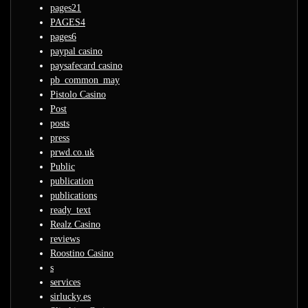
pages21
PAGES4
pages6
paypal casino
paysafecard casino
pb_common_may
Pistolo Casino
Post
posts
press
prwd.co.uk
Public
publication
publications
ready_text
Realz Casino
reviews
Roostino Casino
s
services
sirlucky.es