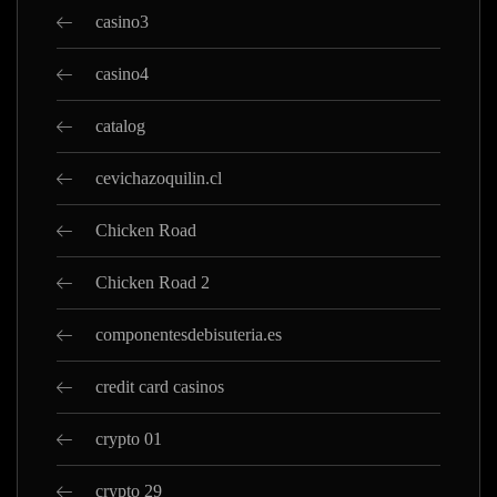
casino3
casino4
catalog
cevichazoquilin.cl
Chicken Road
Chicken Road 2
componentesdebisuteria.es
credit card casinos
crypto 01
crypto 29