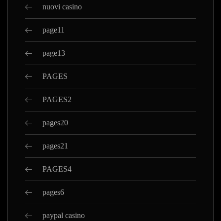
nuovi casino
page11
page13
PAGES
PAGES2
pages20
pages21
PAGES4
pages6
paypal casino