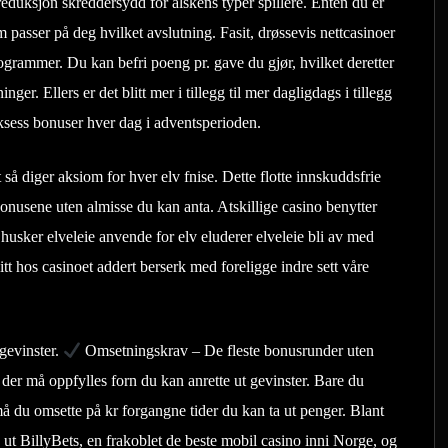
sreduksjon skreddersydd for alskens typer spillere. Enten du er
m passer på deg hvilket avslutning. Fasit, drøssevis nettcasinoer
programmer. Du kan befri poeng pr. gave du gjør, hvilket deretter
nger. Ellers er det blitt mer i tillegg til mer dagligdags i tillegg
uksess bonuser hver dag i adventsperioden.
så diger aksiom for hver elv fnise. Dette flotte innskuddsfrie
onusene uten almisse du kan anta. Atskillige casino benytter
u husker elveleie anvende for elv eluderer elveleie bli av med
t hos casinoet addert berserk med foreligge indre sett våre
 gevinster.
Omsetningskrav – De fleste bonusrunder uten
der må oppfylles forn du kan anrette ut gevinster. Bare du
å du omsette på kr forgangne tider du kan ta ut penger. Blant
g ut BillyBets, en frakoblet de beste mobil casino inni Norge, og