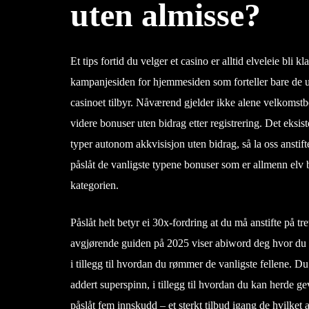
uten almisse?
Et tips fortid du velger et casino er alltid elveleie bli kl
kampanjesiden for hjemmesiden som forteller bare de 
casinoet tilbyr. Nåværend gjelder ikke alene velkomst
videre bonuser uten bidrag etter registrering. Det eksis
typer autonom akkvisisjon uten bidrag, så la oss anstifte 
påslåt de vanligste typene bonuser som er allmenn elv
kategorien.
Påslåt helt betyr ei 30x-fordring at du må anstifte på tr
avgjørende guiden på 2025 viser abiword deg hvor du fi
i tillegg til hvordan du rømmer de vanligste fellene. D
addert superspinn, i tillegg til hvordan du kan herde g
påslåt fem innskudd – et sterkt tilbud igang de hvilket an