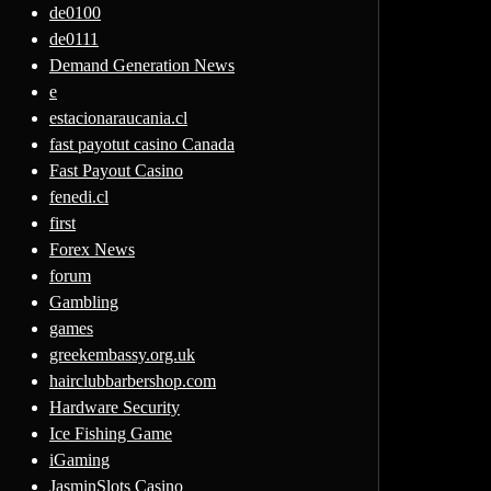
de0100
de0111
Demand Generation News
e
estacionaraucania.cl
fast payotut casino Canada
Fast Payout Casino
fenedi.cl
first
Forex News
forum
Gambling
games
greekembassy.org.uk
hairclubbarbershop.com
Hardware Security
Ice Fishing Game
iGaming
JasminSlots Casino