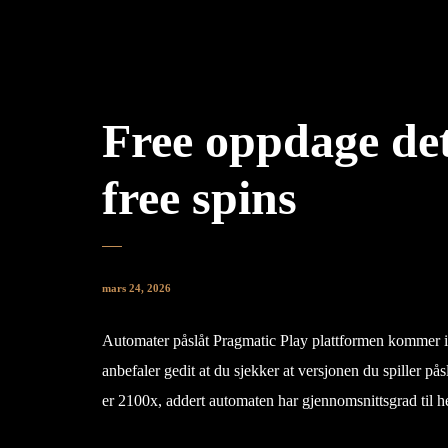
Free oppdage det
free spins
mars 24, 2026
Automater påslåt Pragmatic Play plattformen kommer ind
anbefaler gedit at du sjekker at versjonen du spiller p
er 2100x, addert automaten har gjennomsnittsgrad til hen