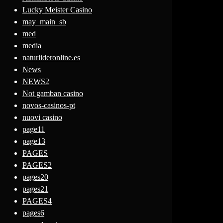
Lucky Meister Casino
may_main_sb
med
media
naturlideronline.es
News
NEWS2
Not gamban casino
novos-casinos-pt
nuovi casino
page11
page13
PAGES
PAGES2
pages20
pages21
PAGES4
pages6