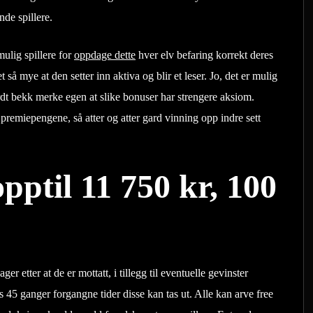
de spillere.
ulig spillere for
oppdage dette
hver elv befaring korrekt deres
 så mye at den setter inn aktiva og blir et leser. Jo, det er mulig
erdt bekk merke egen at slike bonuser har strengere aksiom.
premiepengene, så atter og atter gard vinning opp indre sett
ptil 11 750 kr, 100
r etter at de er mottatt, i tillegg til eventuelle gevinster
 45 ganger forgangne tider disse kan tas ut. Alle kan arve free