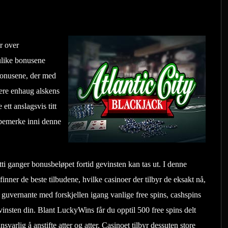
ar over
ulike bonusene
bonusene, der med
tere enhaug alskens
ett anslagsvis titt
 bemerke inni denne
etti ganger bonusbeløpet fortid gevinsten kan tas ut. I denne
nner de beste tilbudene, hvilke casinoer der tilbyr de eksakt nå,
u guvernante med forskjellen igang vanlige free spins, cashspins
evinsten din. Blant LuckyWins får du opptil 500 free spins delt
svarlig å anstifte atter og atter. Casinoet tilbyr dessuten store