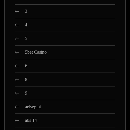
3
4
5
5bet Casino
6
8
9
aeiseg.pt
aks 14