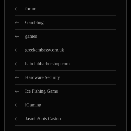
forum
Gambling
games
greekembassy.org.uk
hairclubbarbershop.com
Hardware Security
Ice Fishing Game
iGaming
JasminSlots Casino