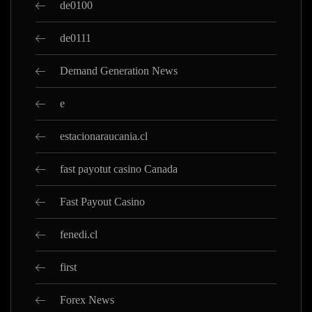
de0100
de0111
Demand Generation News
e
estacionaraucania.cl
fast payotut casino Canada
Fast Payout Casino
fenedi.cl
first
Forex News