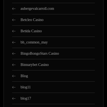
aubergevalcarroll.com
Betcleo Casino
Betida Casino
bh_common_may
BingoBongoStars Casino
Binnarybet Casino
Blog
blog11
blog17