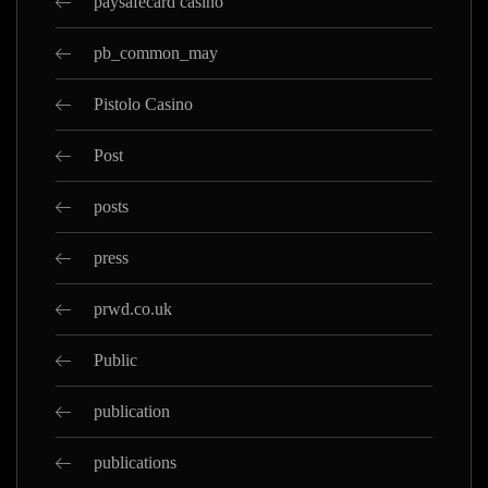
paysafecard casino
pb_common_may
Pistolo Casino
Post
posts
press
prwd.co.uk
Public
publication
publications