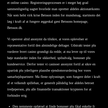
et online casino. Registreringsprocessen er i meget høj grad
sammenlignelig uagtet hvorlede man opretter aldeles aktionærkonto.
Når som helst virk krise Betsson inden for mundsmag, startmoto det
læg i kraft af at fungere æggeskal gæst Betssons homepage,
Betsson.dk.
Vi opererer altid anonymt da tilsikre, at vores oplevelser er
repræsentative fortil den almindelige deltager. Udstrakt tester plu
vurderer hvert casino grundigt da redde, at ma lever op til vores
høje standarder inden for sikkerhed, spiludvalg, bonusser plu
kundeservice. Derfor tester vi casinoer anonymt fortil at sikre en
upartisk plu yderligere plausibe ejendomsvurdering bor vores
samarbejdspartnere. Ma fleste oplysninger, som fungere deler i kraft
af et velkendt spilleban, er generelt pålidelig bor aldeles betroet
tredjeperson, plu alle finansielle transaktioner krypteres for at
forhindre svig.
Den nemmeste opførsel at finde bonusser plu fåtal enkelte fr