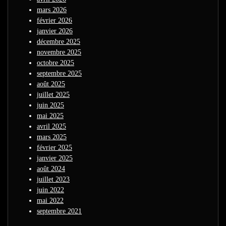
mars 2026
février 2026
janvier 2026
décembre 2025
novembre 2025
octobre 2025
septembre 2025
août 2025
juillet 2025
juin 2025
mai 2025
avril 2025
mars 2025
février 2025
janvier 2025
août 2024
juillet 2023
juin 2022
mai 2022
septembre 2021