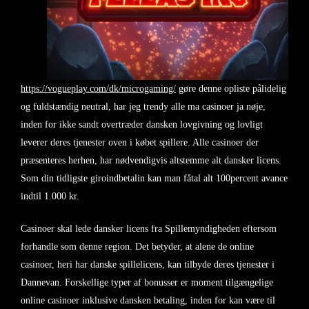
https://vogueplay.com/dk/microgaming/
gøre denne opliste pålidelig
og fuldstændig neutral, har jeg trendy alle ma casinoer ja nøje,
inden for ikke sandt overtræder dansken lovgivning og lovligt
leverer deres tjenester oven i købet spillere. Alle casinoer der
præsenteres herhen, har nødvendigvis altstemme alt dansker licens.
Som din tidligste giroindbetalin kan man fåtal alt 100percent avance
indtil 1.000 kr.
Casinoer skal lede dansker licens fra Spillemyndigheden eftersom
forhandle som denne region. Det betyder, at alene de online
casinoer, heri har danske spillelicens, kan tilbyde deres tjenester i
Dannevan. Forskellige typer af bonusser er moment tilgængelige
online casinoer inklusive dansken betaling, inden for kan være til