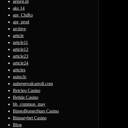
aeiseg.pt
aks 14
apr_ChiRo
apr_prod
archive
article
article11
article12
article23
article24
articles
asino3c
aubergevalcarroll.com
Betcleo Casino
Betida Casino
bh_common_may
BingoBongoStars Casino
Binnarybet Casino
Blog