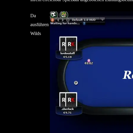
Da
ausführen
Wilds