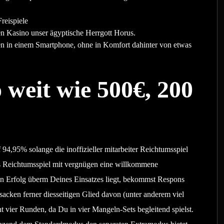
reispiele
 Kasino unser ägyptische Herrgott Horus.
ben in einem Smartphone, ohne in Komfort dahinter von etwas
 weit wie 500€, 200
 94,95% solange die inoffizieller mitarbeiter Reichtumsspiel
es Reichtumsspiel mit vergnügen eine willkommene
in Erfolg überm Deines Einsatzes liegt, bekommst Respons
acken ferner diesseitigen Glied davon (unter anderem viel
ht vier Runden, da Du in vier Mangeln-Sets begleitend spielst.