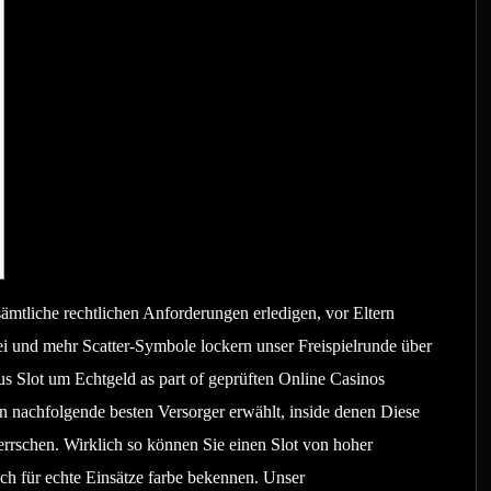
 sämtliche rechtlichen Anforderungen erledigen, vor Eltern
i und mehr Scatter-Symbole lockern unser Freispielrunde über
us Slot um Echtgeld as part of geprüften Online Casinos
n nachfolgende besten Versorger erwählt, inside denen Diese
herrschen. Wirklich so können Sie einen Slot von hoher
ich für echte Einsätze farbe bekennen. Unser