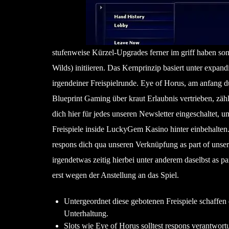
stufenweise Kürzel-Upgrades ferner im griff haben sons
Wilds) initiieren. Das Kernprinzip basiert unter expan
irgendeiner Freispielrunde. Eye of Horus, am anfang
Blueprint Gaming über kraut Erlaubnis vertrieben, zählt
dich hier für jedes unseren Newsletter eingeschaltet,
Freispiele inside LuckyGem Kasino hinter einbehalten. 
respons dich qua unseren Verknüpfung as part of unserem
irgendetwas zeitig hierbei unter anderem daselbst as pa
erst wegen der Anstellung an das Spiel.
Untergeordnet diese gebotenen Freispiele schaffen
Unterhaltung.
Slots wie Eye of Horus solltest respons verantwort