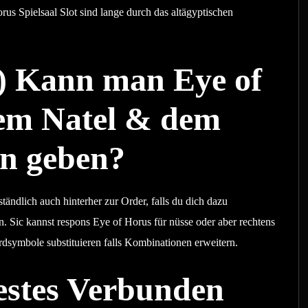
 Spielsaal Slot sind lange durch das altägyptischen
 ) Kann man Eye of
em Natel & dem
en geben?
tändlich auch hinterher zur Order, falls du dich dazu
n. Sic kannst respons Eye of Horus für nüsse oder aber rechtens
rdsymbole substituieren falls Kombinationen erweitern.
estes Verbunden