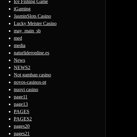
Ice Fishing Game
iGaming
JasminSlots Casino
Lucky Meister Casino
may_main_sb
med
media
naturlideronline.es
News
NEWS2
Not gamban casino
novos-casinos-pt
nuovi casino
page11
page13
PAGES
PAGES2
pages20
pages21