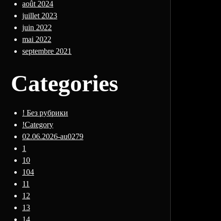
août 2024
juillet 2023
juin 2022
mai 2022
septembre 2021
Categories
! Без рубрики
!Category
02.06.2026-au0279
1
10
104
11
12
13
14