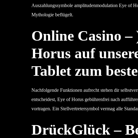
Auszahlungssymbole amplitudenmodulation Eye of Horus
Mythologie beflügelt.
Online Casino –
Horus auf unser
Tablet zum best
Nachfolgende Funktionen aufrecht stehen dir selbstvers
entscheidest, Eye of Horus gebührenfrei nach aufführe
vortragen. Ein Stellvertretersymbol vermag alle Standa
DrückGlück – B