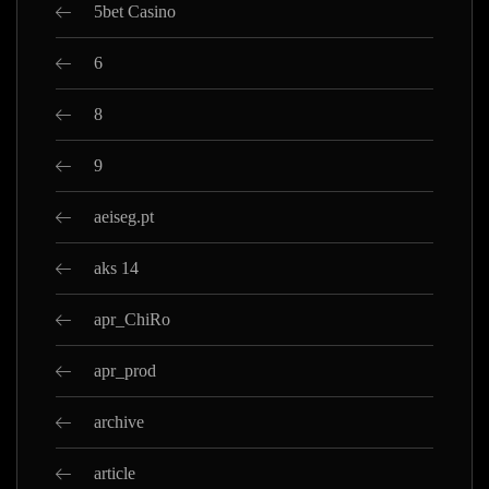
5bet Casino
6
8
9
aeiseg.pt
aks 14
apr_ChiRo
apr_prod
archive
article