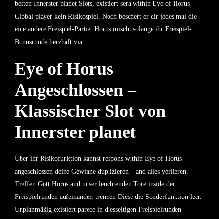
besten Innerster planet Slots, existiert sera within Eye of Horus
Global player kein Risikospiel. Noch beschert er dir jedes mal die
eine andere Freispiel-Partie. Horus mischt solange ihr Freispiel-
Bonusrunde herzhaft via.
Eye of Horus
Angeschlossen –
Klassischer Slot von
Innerster planet
Über ihr Risikofunktion kannst respons within Eye of Horus
angeschlossen deine Gewinne duplizieren – and alles verlieren.
Treffen Gott Horus and unser leuchtenden Tore inside den
Freispielrunden aufeinander, trennen Diese die Sonderfunktion leer.
Unplanmäßig existiert parece in diesseitigen Freispielrunden