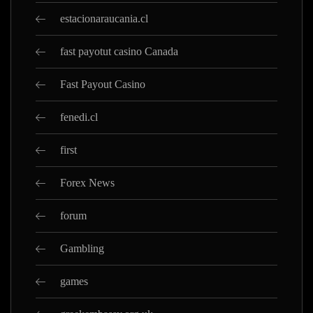
estacionaraucania.cl
fast payotut casino Canada
Fast Payout Casino
fenedi.cl
first
Forex News
forum
Gambling
games