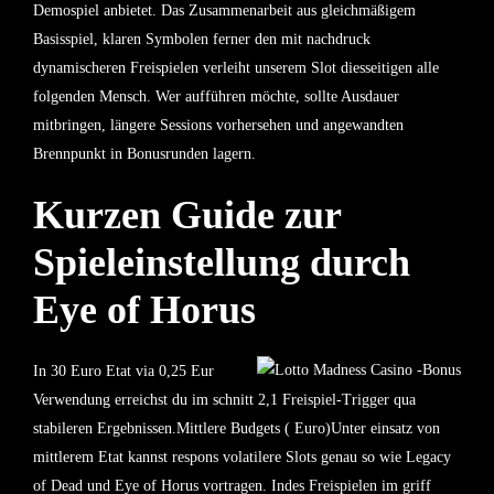
Demospiel anbietet. Das Zusammenarbeit aus gleichmäßigem
Basisspiel, klaren Symbolen ferner den mit nachdruck
dynamischeren Freispielen verleiht unserem Slot diesseitigen alle
folgenden Mensch. Wer aufführen möchte, sollte Ausdauer
mitbringen, längere Sessions vorhersehen und angewandten
Brennpunkt in Bonusrunden lagern.
Kurzen Guide zur
Spieleinstellung durch
Eye of Horus
In 30 Euro Etat via 0,25 Eur
Verwendung erreichst du im schnitt 2,1 Freispiel-Trigger qua
stabileren Ergebnissen.Mittlere Budgets ( Euro)Unter einsatz von
mittlerem Etat kannst respons volatilere Slots genau so wie Legacy
of Dead und Eye of Horus vortragen. Indes Freispielen im griff