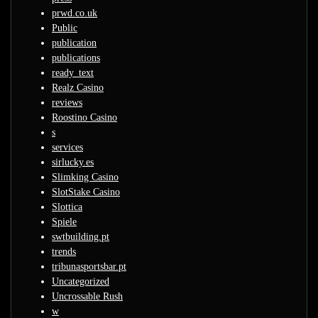
prwd.co.uk
Public
publication
publications
ready_text
Realz Casino
reviews
Roostino Casino
s
services
sirlucky.es
Slimking Casino
SlotStake Casino
Slottica
Spiele
swtbuilding.pt
trends
tribunasportsbar.pt
Uncategorized
Uncrossable Rush
w