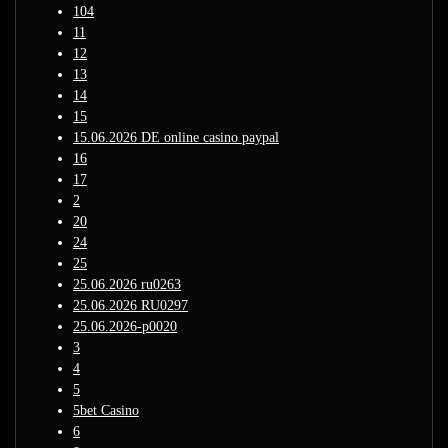
104
11
12
13
14
15
15.06.2026 DE online casino paypal
16
17
2
20
24
25
25.06.2026 ru0263
25.06.2026 RU0297
25.06.2026-p0020
3
4
5
5bet Casino
6