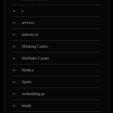
s
services
sirlucky.es
Slimking Casino
SlotStake Casino
Slottica
Spiele
swtbuilding.pt
trends