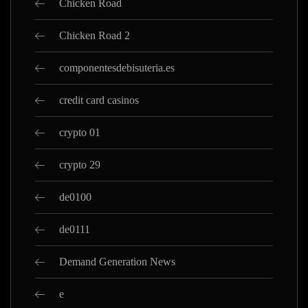
Chicken Road
Chicken Road 2
componentesdebisuteria.es
credit card casinos
crypto 01
crypto 29
de0100
de0111
Demand Generation News
e