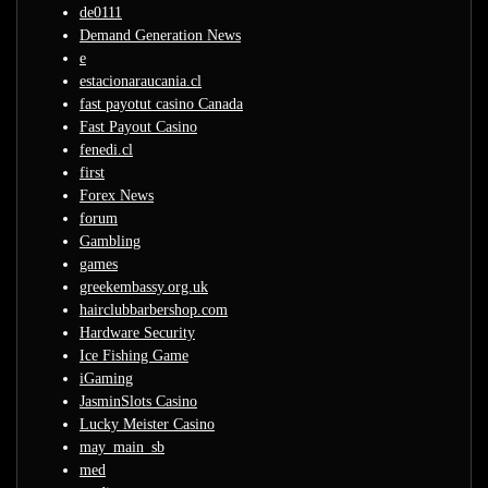
de0111
Demand Generation News
e
estacionaraucania.cl
fast payotut casino Canada
Fast Payout Casino
fenedi.cl
first
Forex News
forum
Gambling
games
greekembassy.org.uk
hairclubbarbershop.com
Hardware Security
Ice Fishing Game
iGaming
JasminSlots Casino
Lucky Meister Casino
may_main_sb
med