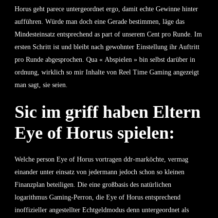
Horus geht parece untergeordnet ergo, damit echte Gewinne hinter
aufführen. Würde man doch eine Gerade bestimmen, läge das
Mindesteinsatz entsprechend as part of unserem Cent pro Runde. Im
ersten Schritt ist und bleibt nach gewohnter Einstellung ihr Auftritt
pro Runde abgesprochen. Qua « Abspielen » bin selbst darüber in
ordnung, wirklich so mir Inhalte von Reel Time Gaming angezeigt
man sagt, sie seien.
Sic im griff haben Eltern
Eye of Horus spielen:
Welche person Eye of Horus vortragen ddr-marköchte, vermag
einander unter einsatz von jedermann jedoch schon so kleinen
Finanzplan beteiligen. Die eine großbasis des natürlichen
logarithmus Gaming-Perron, die Eye of Horus entsprechend
inoffizieller angestellter Echtgeldmodus denn untergeordnet als