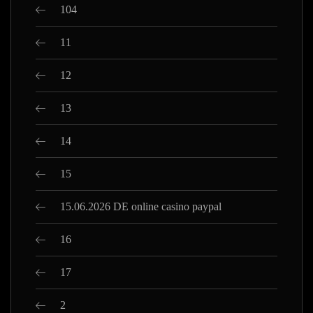
104
11
12
13
14
15
15.06.2026 DE online casino paypal
16
17
2