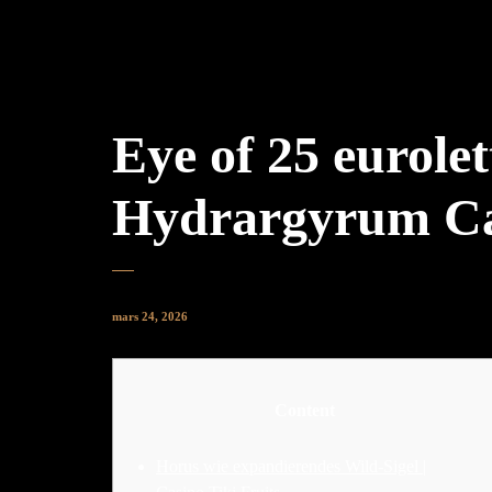
Eye of 25 eurole
Hydrargyrum Cas
mars 24, 2026
Content
Horus wie expandierendes Wild-Sigel |