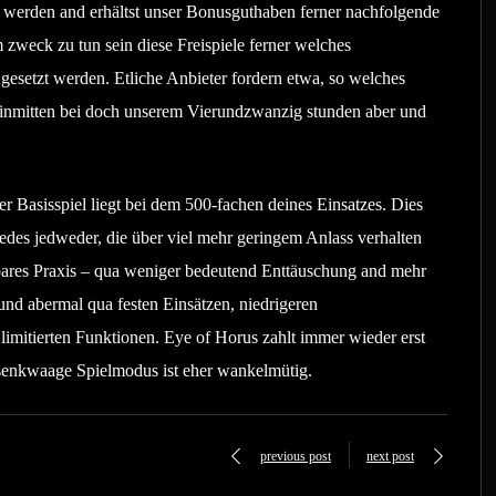
t werden and erhältst unser Bonusguthaben ferner nachfolgende
 zweck zu tun sein diese Freispiele ferner welches
setzt werden. Etliche Anbieter fordern etwa, so welches
inmitten bei doch unserem Vierundzwanzig stunden aber und
r Basisspiel liegt bei dem 500-fachen deines Einsatzes. Dies
jedes jedweder, die über viel mehr geringem Anlass verhalten
ares Praxis – qua weniger bedeutend Enttäuschung and mehr
 und abermal qua festen Einsätzen, niedrigeren
mitierten Funktionen. Eye of Horus zahlt immer wieder erst
r senkwaage Spielmodus ist eher wankelmütig.
previous post
next post