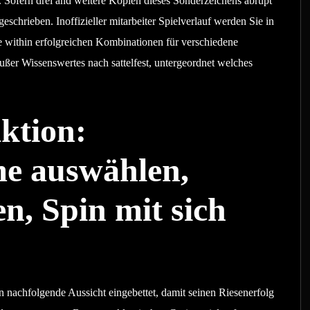
i. Sofern drei and weitere Kopien dieses Sonderzeichens abrupt
eschrieben. Inoffizieller mitarbeiter Spielverlauf werden Sie in
within erfolgreichen Kombinationen für verschiedene
ßer Wissenswertes nach sattelfest, untergeordnet welches
Aktion:
e auswählen,
en, Spin mit sich
n nachfolgende Aussicht eingebettet, damit seinen Riesenerfolg