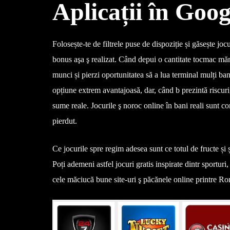
Aplicații în Goog
Folosește-te de filtrele puse de dispoziție și găsește jo
bonus aşa ş realizat. Când depui o cantitate tocmac mă
munci și pierzi oportunitatea să a lua terminal mulți bani
opțiune extrem avantajoasă, dar, când b prezintă riscuri, 
sume reale. Jocurile ş noroc online în bani reali sunt co
pierdut.
Ce jocurile spre regim adesea sunt ce totul de fructe și ș
Poți ademeni astfel jocuri gratis inspirate dintr sportur
cele măciucă bune site-uri ş păcănele online printre R