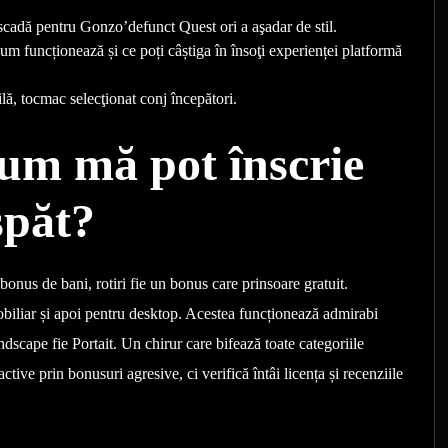
ascadă pentru Gonzo’defunct Quest ori a aşadar de stil.
m funcționează și ce poți câștiga în însoţi experienței platformă
ilă, tocmac selecţionat conj începători.
um mă pot înscrie
spăt?
bonus de bani, rotiri fie un bonus care prinsoare gratuit.
iliar și apoi pentru desktop. Acestea funcționează admirabi
dscape fie Portait. Un chirur care bifează toate categoriile
tive prin bonusuri agresive, ci verifică întâi licența și recenziile