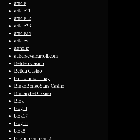
article
article11
article12
article23
article24
articles
asino3c
aubergevalcarroll.com
Betcleo Casino
Betida Casino
bh_common_may
BingoBongoStars Casino
Binnarybet Casino
Blog
blog11
blog17
blog18
blog8
bt_apr_common_2