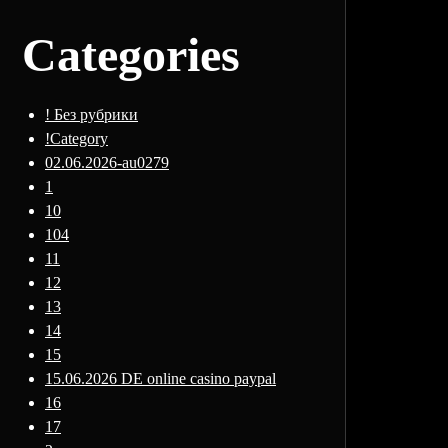
Categories
! Без рубрики
!Category
02.06.2026-au0279
1
10
104
11
12
13
14
15
15.06.2026 DE online casino paypal
16
17