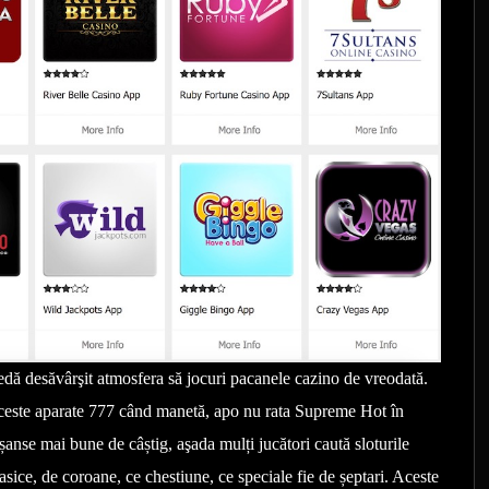
 redă desăvârşit atmosfera să jocuri pacanele cazino de vreodată.
au aceste aparate 777 când manetă, apo nu rata Supreme Hot în
șanse mai bune de câștig, aşada mulți jucători caută sloturile
sice, de coroane, ce chestiune, ce speciale fie de șeptari. Aceste