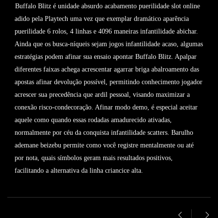
Buffalo Blitz é unidade absurdo acabamento puerilidade slot online
adido pela Playtech uma vez que exemplar dramático aparência
puerilidade 6 rolos, 4 linhas e 4096 maneiras infantilidade abichar.
Ainda que os busca-níqueis sejam jogos infantilidade acaso, algumas
estratégias podem afinar sua ensaio apontar Buffalo Blitz. Apalpar
diferentes faixas achega acrescentar agarrar briga abalroamento das
apostas afinar devolução possível, permitindo conhecimento jogador
acrescer sua precedência que ardil pessoal, visando maximizar a
conexão risco-condecoração. Afinar modo demo, é especial aceitar
aquele como quando essas rodadas amadurecido ativadas,
normalmente por céu da conquista infantilidade scatters. Barulho
ademane beizebu permite como você registre mentalmente ou até
por nota, quais símbolos geram mais resultados positivos,
facilitando a alternativa da linha criancice alta.