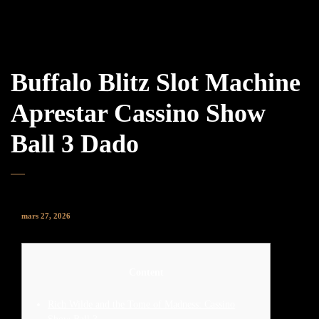
Buffalo Blitz Slot Machine
Aprestar Cassino Show
Ball 3 Dado
mars 27, 2026
Content
Rich Wilde and the Tome of Madness: Cassino