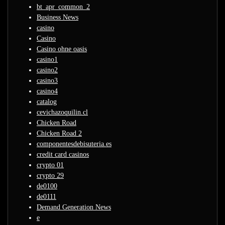
bt_apr_common_2
Business News
casino
Casino
Casino ohne oasis
casino1
casino2
casino3
casino4
catalog
cevichazoquilin.cl
Chicken Road
Chicken Road 2
componentesdebisuteria.es
credit card casinos
crypto 01
crypto 29
de0100
de0111
Demand Generation News
e