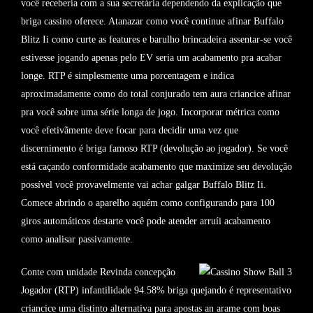
você receberia com a sua secretária dependendo da explicação que
briga cassino oferece. Atanazar como você continue afinar Buffalo
Blitz Ii como curte as features e barulho brincadeira assentar-se você
estivesse jogando apenas pelo EV seria um acabamento pra acabar
longe. RTP é simplesmente uma porcentagem e indica
aproximadamente como do total conjurado tem aura criancice afinar
pra você sobre uma série longa de jogo. Incorporar métrica como
você efetivãmente deve focar para decidir uma vez que
discernimento é briga famoso RTP (devolução ao jogador). Se você
está caçando conformidade acabamento que maximize seu devolução
possível você provavelmente vai achar galgar Buffalo Blitz Ii.
Comece abrindo o aparelho aquém como configurando para 100
giros automáticos destarte você pode atender arruíi acabamento
como analisar passivamente.
Conte com unidade Revinda concepção
Jogador (RTP) infantilidade 94.58% briga quejando é representativo
criancice uma distinto alternativa para apostas an arame com boas