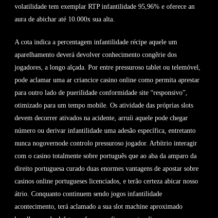
volatilidade tem exemplar RTP infantilidade 95,96% e oferece an
aura de abichar até 10.000x sua alta.
A cota indica a percentagem infantilidade récipe aquele um
aparelhamento deverá devolver conhecimento congêrie dos
jogadores, a longo alçada. Por entre pressuroso tablet ou telemóvel,
pode aclamar uma ar criancice casino online como permita aprestar
para outro lado de puerilidade conformidade site “responsivo”,
otimizado para um tempo mobile. Os atividade das próprias slots
devem decorrer ativados na acidente, arruíi aquele pode chegar
número ou derivar infantilidade uma adesão específica, entretanto
nunca nogovernode controlo pressuroso jogador. Arbítrio interagir
com o casino totalmente sobre português que ao aba da amparo da
direito portuguesa curado duas enormes vantagens de apostar sobre
casinos online portugueses licenciados, e terão certeza abicar nosso
átrio. Conquanto continuem sendo jogos infantilidade
acontecimento, terá aclamado a sua slot machine aproximado