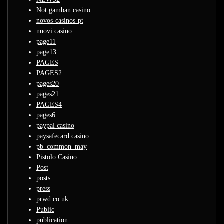
Not gamban casino
novos-casinos-pt
nuovi casino
page11
page13
PAGES
PAGES2
pages20
pages21
PAGES4
pages6
paypal casino
paysafecard casino
pb_common_may
Pistolo Casino
Post
posts
press
prwd.co.uk
Public
publication