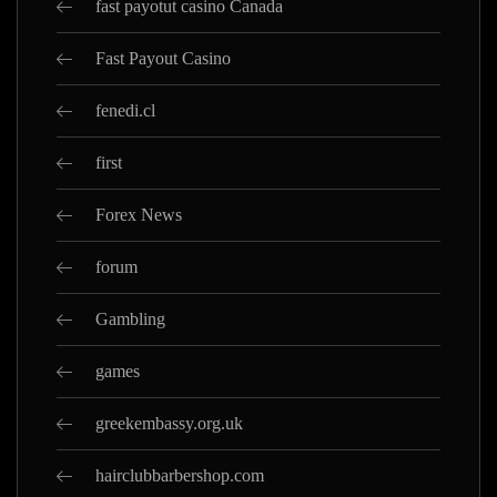
fast payotut casino Canada
Fast Payout Casino
fenedi.cl
first
Forex News
forum
Gambling
games
greekembassy.org.uk
hairclubbarbershop.com