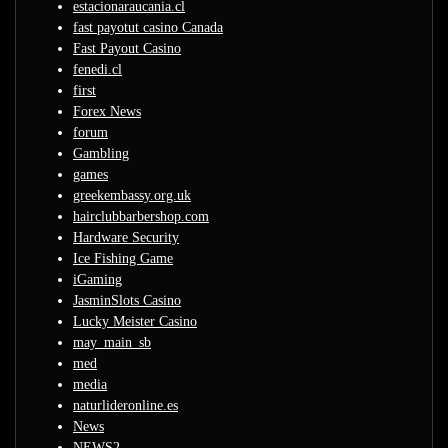
estacionaraucania.cl
fast payotut casino Canada
Fast Payout Casino
fenedi.cl
first
Forex News
forum
Gambling
games
greekembassy.org.uk
hairclubbarbershop.com
Hardware Security
Ice Fishing Game
iGaming
JasminSlots Casino
Lucky Meister Casino
may_main_sb
med
media
naturlideronline.es
News
NEWS2