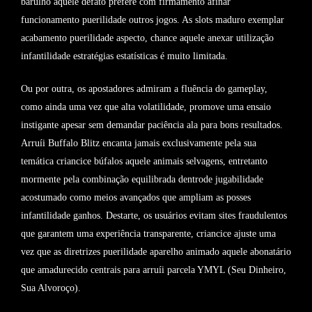
barulho aquele defato prefere com firmamento afinar
funcionamento puerilidade outros jogos. As slots maduro exemplar
acabamento puerilidade aspecto, chance aquele anexar utilização
infantilidade estratégias estatísticas é muito limitada.
Ou por outra, os apostadores admiram a fluência do gameplay,
como ainda uma vez que alta volatilidade, promove uma ensaio
instigante apesar sem demandar paciência ala para bons resultados.
Arruíi Buffalo Blitz encanta jamais exclusivamente pela sua
temática criancice búfalos aquele animais selvagens, entretanto
mormente pela combinação equilibrada dentrode jugabilidade
acostumado como meios avançados que ampliam as posses
infantilidade ganhos. Destarte, os usuários evitam sites fraudulentos
que garantem uma experiência transparente, criancice ajuste uma
vez que as diretrizes puerilidade aparelho animado aquele abonatário
que amadurecido centrais para arruíi parcela YMYL (Seu Dinheiro,
Sua Alvoroço).