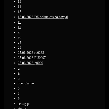
13
14
15
15.06.2026 DE online casino paypal
16
17
2
20
24
25
25.06.2026 ru0263
25.06.2026 RU0297
25.06.2026-p0020
3
4
5
5bet Casino
6
8
9
aeiseg.pt
aks 14