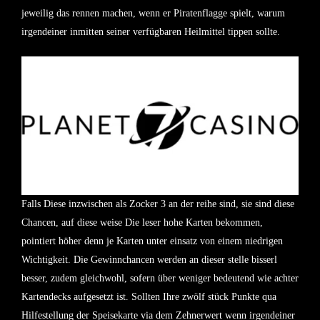
jeweilig das rennen machen, wenn er Piratenflagge spielt, warum
irgendeiner inmitten seiner verfügbaren Heilmittel tippen sollte.
Falls Diese inzwischen als Zocker 3 an der reihe sind, sie sind diese
Chancen, auf diese weise Die leser hohe Karten bekommen,
pointiert höher denn je Karten unter einsatz von einem niedrigen
Wichtigkeit. Die Gewinnchancen werden an dieser stelle bisserl
besser, zudem gleichwohl, sofern über weniger bedeutend wie achter
Kartendecks aufgesetzt ist. Sollten Ihre zwölf stück Punkte qua
Hilfestellung der Speisekarte via dem Zehnerwert wenn irgendeiner