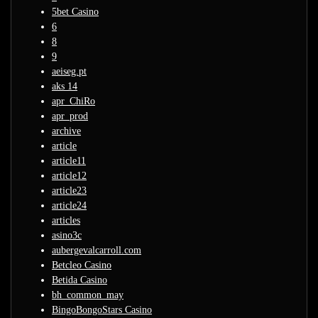
5bet Casino
6
8
9
aeiseg.pt
aks 14
apr_ChiRo
apr_prod
archive
article
article11
article12
article23
article24
articles
asino3c
aubergevalcarroll.com
Betcleo Casino
Betida Casino
bh_common_may
BingoBongoStars Casino