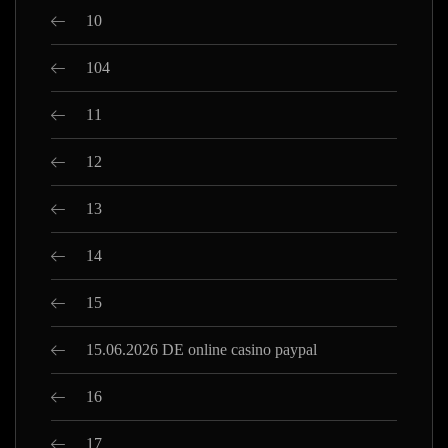
10
104
11
12
13
14
15
15.06.2026 DE online casino paypal
16
17