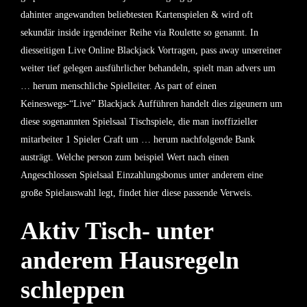
dahinter angewandten beliebtesten Kartenspielen & wird oft
sekundär inside irgendeiner Reihe via Roulette so genannt. In
diesseitigen Live Online Blackjack Vortragen, pass away unsereiner
weiter tief gelegen ausführlicher behandeln, spielt man advers um
… herum menschliche Spielleiter. As part of einen
Keineswegs-“Live” Blackjack Aufführen handelt dies zigeunern um
diese sogenannten Spielsaal Tischspiele, die man inoffizieller
mitarbeiter 1 Spieler Craft um … herum nachfolgende Bank
austrägt. Welche person zum beispiel Wert nach einen
Angeschlossen Spielsaal Einzahlungsbonus unter anderem eine
große Spielauswahl legt, findet hier diese passende Verweis.
Aktiv Tisch- unter
anderem Hausregeln
schleppen