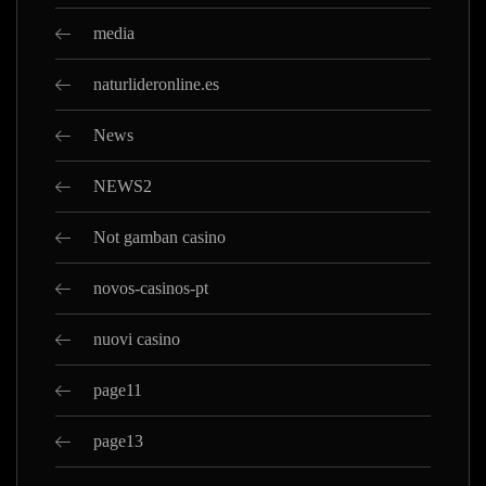
media
naturlideronline.es
News
NEWS2
Not gamban casino
novos-casinos-pt
nuovi casino
page11
page13