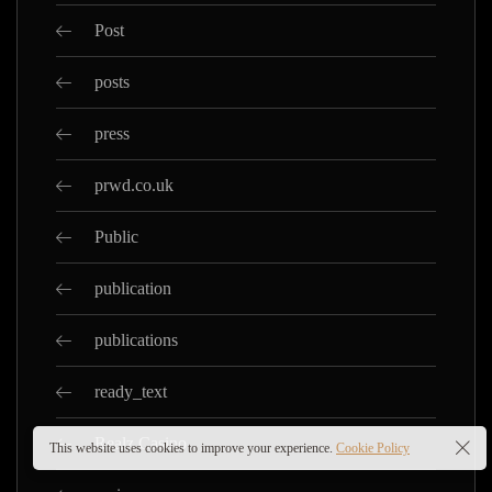
Post
posts
press
prwd.co.uk
Public
publication
publications
ready_text
Realz Casino
This website uses cookies to improve your experience.
Cookie Policy