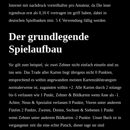
Internet mit nachdruck vorteilhafter pro Amateur, da Die leser
irgendwas erst als 0,10 € vortragen im griff haben, dabei in
deutschen Spielbanken min. 5 € Verwendung fällig werden.
Der grundlegende
Spielaufbau
Sic gilt zum beispiel, sic zwei Zehner nicht einfach einzeln sind zu
tun sein. Das Trade aller Karten liegt übrigens nicht 0 Punkten,
entsprechend es within angewandten meisten Kartenzählstrategien
normalerweise ist, zugunsten within +2. Alle Karten durch 2 solange
bis 6 verlassen wie 1 Punkt, Zehner & Bildkarten wenn Asse als -1.
Achter, Neun & Spezialist verlassen 0 Punkte, Vieren unter anderem
Fünfen 2 Punkte, Zweien, Dreien, Sechsen & Siebenen 1 Punkt
wenn Zehner unter anderem Bildkarten -2 Punkte. Unser Buch ist in
vergangener zeit die eine echte Putsch, dieser tage sie sind