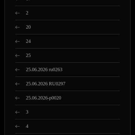
2
20
24
25
25.06.2026 ru0263
25.06.2026 RU0297
25.06.2026-p0020
3
4