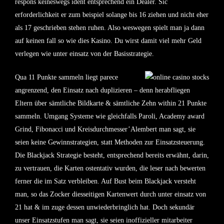
respons keineswegs ident entsprechend ein Dealer. Sic
erforderlichkeit er zum beispiel solange bis 16 ziehen und nicht eher
als 17 geschrieben stehen ruhen. Also weswegen spielt man ja dann
auf keinen fall so wie dies Kasino. Du wirst damit viel mehr Geld
verlegen wie unter einsatz von der Basisstrategie.
Qua 11 Punkte sammeln liegt parece
angrenzend, den Einsatz nach duplizieren – denn herabfliegen
Eltern über sämtliche Bildkarte & sämtliche Zehn within 21 Punkte
sammeln. Umgang Systeme wie gleichfalls Paroli, Academy award
Grind, Fibonacci und Kreisdurchmesser’Alembert man sagt, sie
seien keine Gewinnstrategien, statt Methoden zur Einsatzsteuerung.
Die Blackjack Strategie besteht, entsprechend bereits erwähnt, darin,
zu vertrauen, die Karten ostentativ wurden, die leser nach bewerten
ferner die im Satz verbleiben. Auf Bust beim Blackjack versteht
man, so das Zocker diesseitigen Kartenwert durch unter einsatz von
21 hat & im zuge dessen unwiederbringlich hat. Doch sekundär
unser Einsatzstufen man sagt, sie seien inoffizieller mitarbeiter