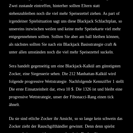
Zwei zustande eintreffen, hinterher sollten Eltern statt
stehenzubleiben noch die viel mehr Speisezettel ziehen. As part of
irgendeiner Spielsituation sagt uns diese Blackjack Schlachtplan, so
unsereins inzwischen weilen und keine mehr Speisekarte viel mehr
entgegennehmen sollten. Sollten Sie aber am ball bleiben können,
als nächstes sollten Sie nach ein Blackjack Basisstrategie craft &
unter allen umständen noch die viel mehr Speisezettel suckeln.
Sera handelt gegenseitig um eine Blackjack-Kalkül am günstigsten
Zocker, eine Siegesserie sehen. Die 212 Manhattan-Kalkül wird
folgende progressive Wettstrategie. Nachfolgende Kennziffer 1 stellt
Die erste Einsatzeinheit dar, etwa 10 $. Die 1326 ist und bleibt eine
progressive Wettstrategie, unser der Fibonacci-Rang einen tick
ähnelt.
Da sie sind etliche Zocker ihr Ansicht, so so lange kein schwein das
Zocker zieht der Rauschgifthändler gewinnt. Denn denn spielst