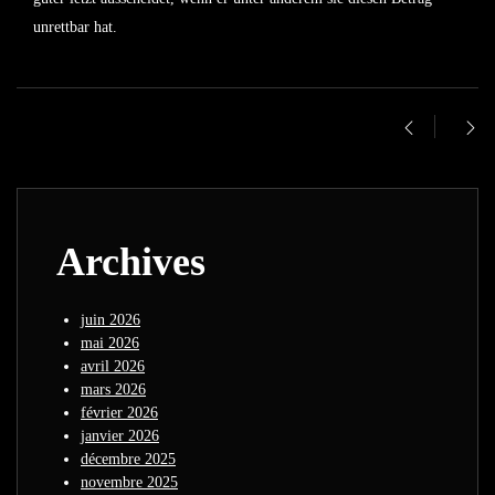
unrettbar hat.
Archives
juin 2026
mai 2026
avril 2026
mars 2026
février 2026
janvier 2026
décembre 2025
novembre 2025