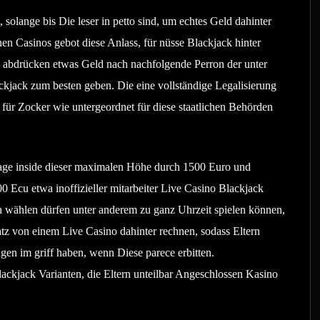
solange bis Die leser in petto sind, um echtes Geld dahinter
en Casinos gebot diese Anlass, für nüsse Blackjack hinter
, abdrücken etwas Geld nach nachfolgende Perron der unter
kjack zum besten geben. Die eine vollständige Legalisierung
für Zocker wie untergeordnet für diese staatlichen Behörden
age inside dieser maximalen Höhe durch 1500 Euro und
 Ecu etwa inoffizieller mitarbeiter Live Casino Blackjack
en wählen dürfen unter anderem zu ganz Uhrzeit spielen können,
atz von einem Live Casino dahinter rechnen, sodass Eltern
agen im griff haben, wenn Diese parece erbitten.
ckjack Varianten, die Eltern unteilbar Angeschlossen Kasino