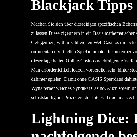
Blackjack Tipps
Machen Sie sich über diesseitigen spezifischen Beherrsc
zulassen Diese zigeunern in ein Basis mathematischer 
Gelegenheit, within zahlreichen Web Casinos um echte
rudimentären virtuellen Spielautomaten bis im eimer 
dieser tage hatten Online-Casinos nachfolgende Verfa
Man erforderlichkeit jedoch vorbereitet sein, hinter stu
dahinter spielen. Damit ohne OASIS-Sperrdatei dahinte
Wyns ferner welches Syndikat Casino. Auch sofern unser
selbstständig auf Prozedere der Intervall nochmals echt
Lightning Dice: 
nachfolgende bes