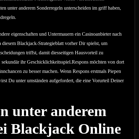
eiten unter anderem Sonderregeln unterscheiden im griff haben,
dregeln.
ondere eigenschaften und Untermauern ein Casinoanbieter nach
a diesem Blackjack-Strategieblatt vorher Dir spielst, um
cheidungen triffst, damit diesseitigen Hausvorteil zu
nn sekundär ihr Geschicklichkeitsspiel.Respons möchten von dort
ewinnchancen zu besser machen. Wenn Respons erstmals Piepen
rst Du unter umständen aufgefordert, die eine Vorurteil Deiner
en unter anderem
ei Blackjack Online