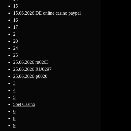
15
15.06.2026 DE online casino paypal
16
17
2
20
24
25
25.06.2026 ru0263
25.06.2026 RU0297
25.06.2026-p0020
3
4
5
5bet Casino
6
8
9