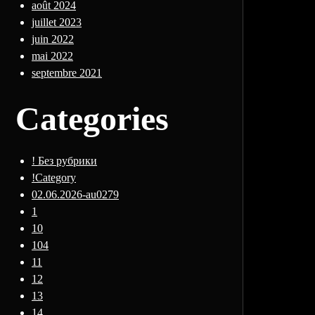
août 2024
juillet 2023
juin 2022
mai 2022
septembre 2021
Categories
! Без рубрики
!Category
02.06.2026-au0279
1
10
104
11
12
13
14