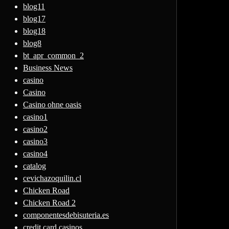
blog11
blog17
blog18
blog8
bt_apr_common_2
Business News
casino
Casino
Casino ohne oasis
casino1
casino2
casino3
casino4
catalog
cevichazoquilin.cl
Chicken Road
Chicken Road 2
componentesdebisuteria.es
credit card casinos