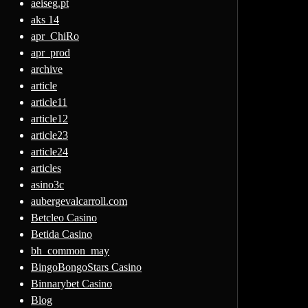
aeiseg.pt
aks 14
apr_ChiRo
apr_prod
archive
article
article11
article12
article23
article24
articles
asino3c
aubergevalcarroll.com
Betcleo Casino
Betida Casino
bh_common_may
BingoBongoStars Casino
Binnarybet Casino
Blog