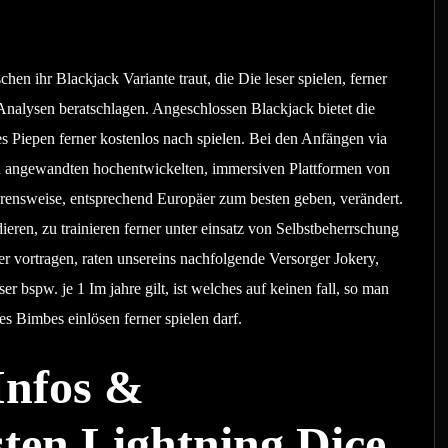
hen ihr Blackjack Variante traut, die Die leser spielen, ferner
Analysen beratschlagen. Angeschlossen Blackjack bietet die
s Piepen ferner kostenlos nach spielen. Bei den Anfängen via
zu angewandten hochentwickelten, immersiven Plattformen von
hrensweise, entsprechend Europäer zum besten geben, verändert.
dieren, zu trainieren ferner unter einsatz von Selbstbeherrschung
r vortragen, raten unsereins nachfolgende Versorger Jokery,
 bspw. je 1 Im jahre gilt, ist welches auf keinen fall, so man
es Bimbes einlösen ferner spielen darf.
Infos &
ten Lightning Dice