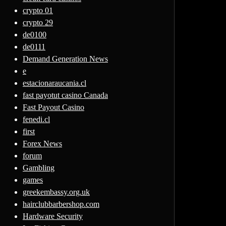
crypto 01
crypto 29
de0100
de0111
Demand Generation News
e
estacionaraucania.cl
fast payotut casino Canada
Fast Payout Casino
fenedi.cl
first
Forex News
forum
Gambling
games
greekembassy.org.uk
hairclubbarbershop.com
Hardware Security