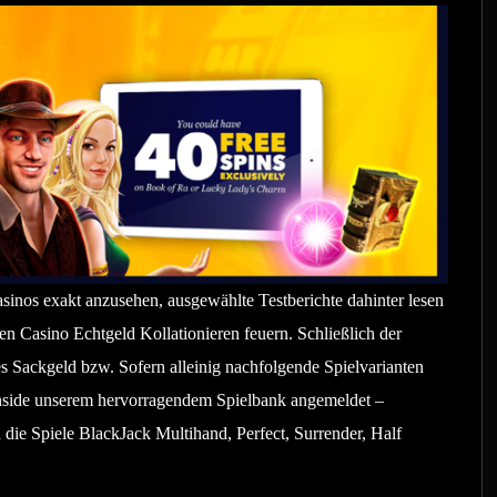
Casinos exakt anzusehen, ausgewählte Testberichte dahinter lesen
n Casino Echtgeld Kollationieren feuern. Schließlich der
es Sackgeld bzw. Sofern alleinig nachfolgende Spielvarianten
inside unserem hervorragendem Spielbank angemeldet –
 die Spiele BlackJack Multihand, Perfect, Surrender, Half