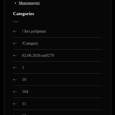
Микрокредит
Categories
! Без рубрики
!Category
02.06.2026-au0279
1
10
104
11