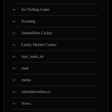
Ice Fishing Game
iGaming
JasminSlots Casino
Lucky Meister Casino
may_main_sb
med
media
naturlideronline.es
News