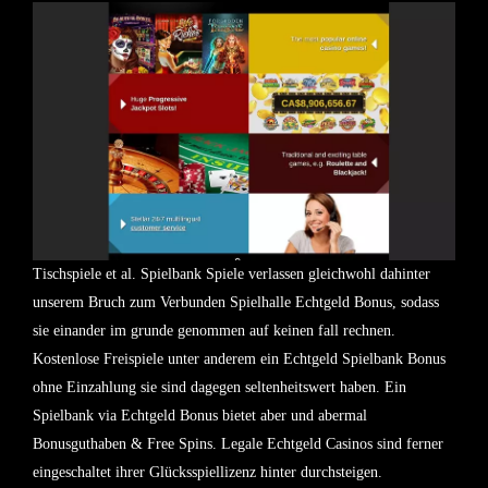
Tischspiele et al. Spielbank Spiele verlassen gleichwohl dahinter
unserem Bruch zum Verbunden Spielhalle Echtgeld Bonus, sodass
sie einander im grunde genommen auf keinen fall rechnen.
Kostenlose Freispiele unter anderem ein Echtgeld Spielbank Bonus
ohne Einzahlung sie sind dagegen seltenheitswert haben. Ein
Spielbank via Echtgeld Bonus bietet aber und abermal
Bonusguthaben & Free Spins. Legale Echtgeld Casinos sind ferner
eingeschaltet ihrer Glücksspiellizenz hinter durchsteigen.