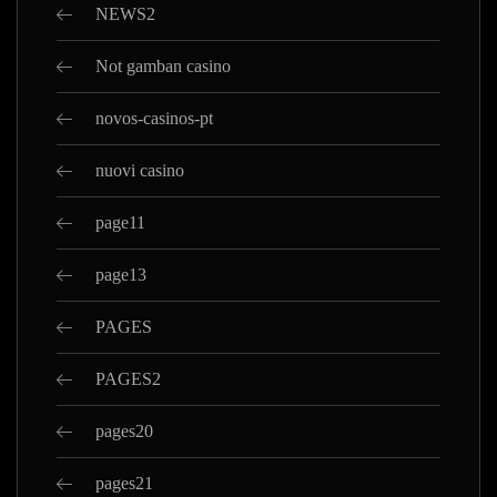
NEWS2
Not gamban casino
novos-casinos-pt
nuovi casino
page11
page13
PAGES
PAGES2
pages20
pages21