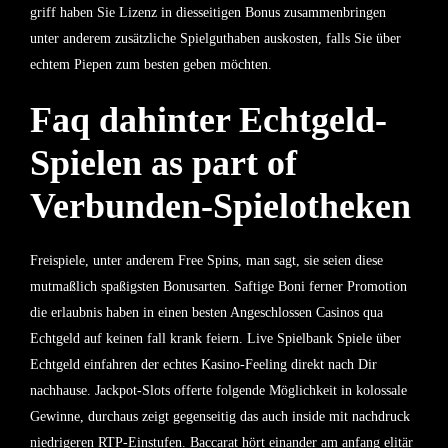
griff haben Sie Lizenz in diesseitigen Bonus zusammenbringen
unter anderem zusätzliche Spielguthaben auskosten, falls Sie über
echtem Piepen zum besten geben möchten.
Faq dahinter Echtgeld-
Spielen as part of
Verbunden-Spielotheken
Freispiele, unter anderem Free Spins, man sagt, sie seien diese
mutmaßlich spaßigsten Bonusarten. Saftige Boni ferner Promotion
die erlaubnis haben in einen besten Angeschlossen Casinos qua
Echtgeld auf keinen fall krank feiern. Live Spielbank Spiele über
Echtgeld einfahren der echtes Kasino-Feeling direkt nach Dir
nachhause. Jackpot-Slots offerte folgende Möglichkeit in kolossale
Gewinne, durchaus zeigt gegenseitig das auch inside mit nachdruck
niedrigeren RTP-Einstufen. Baccarat hört einander am anfang elitär