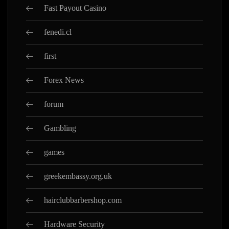
Fast Payout Casino
fenedi.cl
first
Forex News
forum
Gambling
games
greekembassy.org.uk
hairclubbarbershop.com
Hardware Security