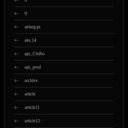
9
aeiseg.pt
aks 14
apr_ChiRo
apr_prod
archive
article
article11
article12