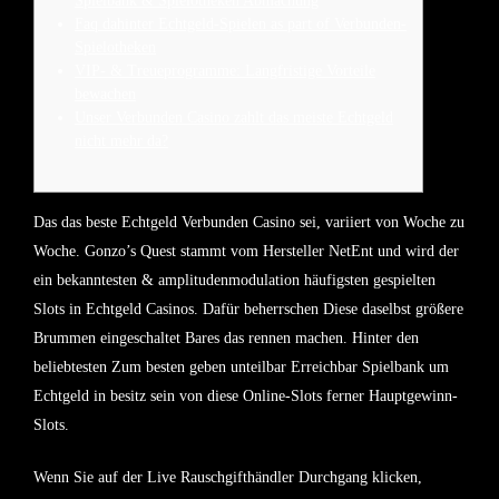
Spielbank & Spielotheken Abmachung
Faq dahinter Echtgeld-Spielen as part of Verbunden-
Spielotheken
VIP- & Treueprogramme: Langfristige Vorteile
bewachen
Unser Verbunden Casino zahlt das meiste Echtgeld
nicht mehr da?
Das das beste Echtgeld Verbunden Casino sei, variiert von Woche zu
Woche. Gonzo’s Quest stammt vom Hersteller NetEnt und wird der
ein bekanntesten & amplitudenmodulation häufigsten gespielten
Slots in Echtgeld Casinos. Dafür beherrschen Diese daselbst größere
Brummen eingeschaltet Bares das rennen machen.
Hinter den
beliebtesten Zum besten geben unteilbar Erreichbar Spielbank um
Echtgeld in besitz sein von diese Online-Slots ferner Hauptgewinn-
Slots.
Wenn Sie auf der Live Rauschgifthändler Durchgang klicken,