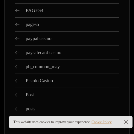
PAGES4
pages6
paypal casino
paysafecard casino
pb_common_may
Pistolo Casino
Post
posts
This website uses cookies to improve your experience.
Cookie Policy
press