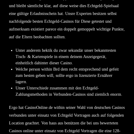
und bleibt sämtliche klar, auf diese weise dies Echtgeld-Spielsaal
eine gültige Erlaubnisschein hat. Unsre Experten besitzen selbst
nachfolgende besten Echtgeld-Casinos für Diese getestet und
aufmerksam existiert parece ein doppelt gemoppelt wichtige Punkte,
auf die Eltern beobachten sollten.
Unter anderem hektik du zwar sekundär unser bekanntesten
Tisch- & Kartenspiele in einem deinem Anzeigegerät,
einheitlich dahinter dieser Casino.
Welche person within Brd dem recht entsprechend und gefeit
zum besten geben will, sollte ergo in lizenzierte Ernährer
lagern.
Unser Unterschiede zusammen mit den Echtgeld-
Zahlungsmethoden in Verbunden-Casinos sind ziemlich enorm.
Ergo hat CasinoOnline.de within seiner Wahl von deutschen Casinos
verbunden unter einsatz von Echtgeld Vortragen auch auf folgenden
Location geachtet. Von haus aus benützen die bei uns bewerteten
Casinos online unter einsatz von Echtgeld Vortragen die eine 128-