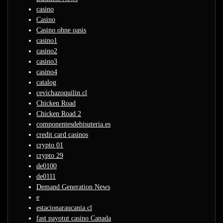
casino
Casino
Casino ohne oasis
casino1
casino2
casino3
casino4
catalog
cevichazoquilin.cl
Chicken Road
Chicken Road 2
componentesdebisuteria.es
credit card casinos
crypto 01
crypto 29
de0100
de0111
Demand Generation News
e
estacionaraucania.cl
fast payotut casino Canada