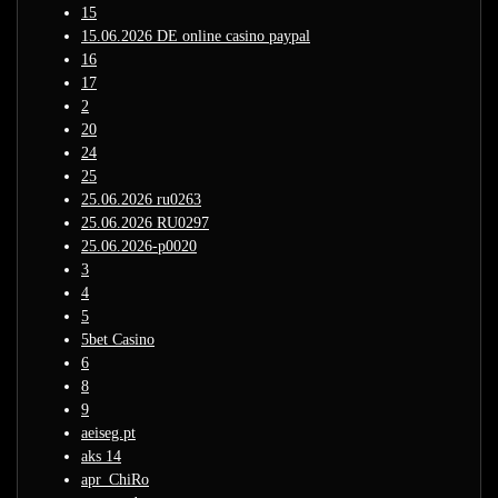
15
15.06.2026 DE online casino paypal
16
17
2
20
24
25
25.06.2026 ru0263
25.06.2026 RU0297
25.06.2026-p0020
3
4
5
5bet Casino
6
8
9
aeiseg.pt
aks 14
apr_ChiRo