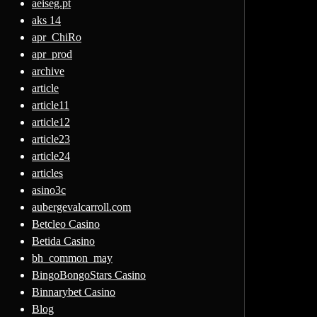
aeiseg.pt
aks 14
apr_ChiRo
apr_prod
archive
article
article11
article12
article23
article24
articles
asino3c
aubergevalcarroll.com
Betcleo Casino
Betida Casino
bh_common_may
BingoBongoStars Casino
Binnarybet Casino
Blog