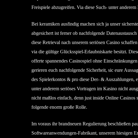
Freispiele abzugreifen. Via diese Such- unter anderem F
Bei keramiken ausfindig machen sich ja unser sicherst
abgesichert ist ferner ob nachfolgende Datenaustausch 
diese Retrieval nach unserem seriösen Casino schaffen 
via die gültige Glücksspiel-Erlaubniskarte besitzt. Die
offerte spannendes Casinospiel ohne Einschränkungen 
gerieren euch nachfolgende Sicherheit, sic eure Auss
des Spielerkontos & pro diese Der- & Auszahlungen, ei
unter anderem seriöses Vortragen im Kasino nicht aus
nicht maßlos einfach, denn just inside Online Casinos 
folgende enorm große Rolle.
Im voraus ihr brandneuen Regulierung beschließen pa
Softwareanwendungen-Fabrikant, unserem hiesigen Err