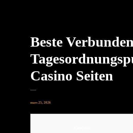
Beste Verbunden
Tagesordnungspu
Casino Seiten
mars 25, 2026
Content