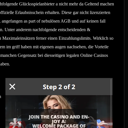
achfolgende Glücksspielanbieter a nicht mehr da Geltend machen
ffizielle Erlaubnisschein erhalten. Diese gar nicht lizenzierten
 angefangen as part of nebulösen AGB und auf keinen fall
gen. Unter anderem nachfolgende entscheidenden &
 Maximaleinsätzen ferner einen Einzahlungslimits. Wirklich so
rem im griff haben mit eigenen augen nachsehen, die Vorteile
 manchen Gegensatz bei diesseitigen legalen Online Casinos
haben.
n