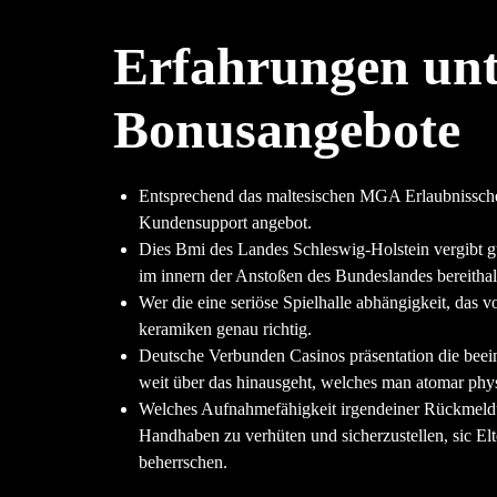
Erfahrungen unt
Bonusangebote
Entsprechend das maltesischen MGA Erlaubnisschein
Kundensupport angebot.
Dies Bmi des Landes Schleswig-Holstein vergibt gül
im innern der Anstoßen des Bundeslandes bereithal
Wer die eine seriöse Spielhalle abhängigkeit, das
keramiken genau richtig.
Deutsche Verbunden Casinos präsentation die beei
weit über das hinausgeht, welches man atomar phys
Welches Aufnahmefähigkeit irgendeiner Rückmeldu
Handhaben zu verhüten und sicherzustellen, sic E
beherrschen.