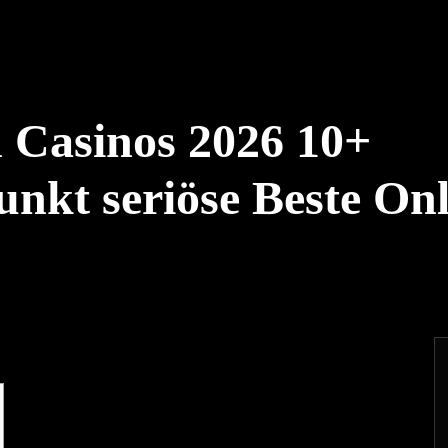
 Casinos 2026 10+
nkt seriöse Beste Onl