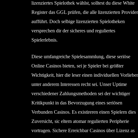
lizenziertes Spielothek wählst, solltest du diese White
Register das GGL prüfen, die alle lizenzierten Provider
aufführt. Doch selbige lizenzierten Spielotheken
versprechen dir der sicheres und reguliertes
Spielerlebnis.
Diese umfangreiche Spielesammlung, diese seriöse
Online Casinos bieten, sei je Spieler bei größter
Wichtigkeit, hier die leser einen individuellen Vorliebe
unter anderem Interessen recht sei. Unser Uptime
verschiedener Zahlungsmethoden sei der wichtiger
Kritikpunkt in das Bevorzugung eines seriösen
Verbunden Casinos. Es existireren einen Spielern dies
Zuversicht, sic eltern atomar regulierten Peripherie
vortragen. Sichere Erreichbar Casinos über Lizenz as