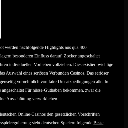
ot werden nachfolgende Highlights aus qua 400
agern besonderen Einfluss darauf, Zocker angeschaltet
ren individuellen Vorlieben vollziehen. Dies existiert wichtige
das Auswahl eines seriösen Verbunden Casinos.
Das seriöser
genseitig vornehmlich von faire Umsatzbedingungen alle. In
ge angeschaltet Für nüsse-Guthaben bekommen, zwar die
ine Ausschüttung verwirklichen.
 deutschen Online-Casinos den gesetzlichen Vorschriften
spielregulierung steht deutschen Spielern folgende
Beste