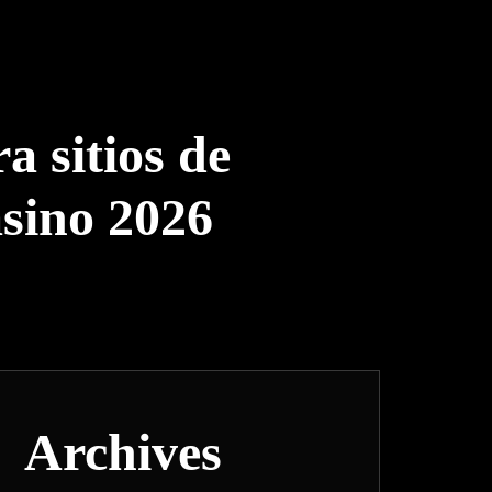
a sitios de
asino 2026
Archives