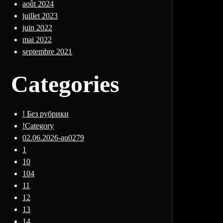
août 2024
juillet 2023
juin 2022
mai 2022
septembre 2021
Categories
! Без рубрики
!Category
02.06.2026-au0279
1
10
104
11
12
13
14