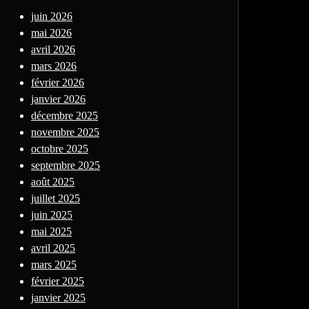
juin 2026
mai 2026
avril 2026
mars 2026
février 2026
janvier 2026
décembre 2025
novembre 2025
octobre 2025
septembre 2025
août 2025
juillet 2025
juin 2025
mai 2025
avril 2025
mars 2025
février 2025
janvier 2025