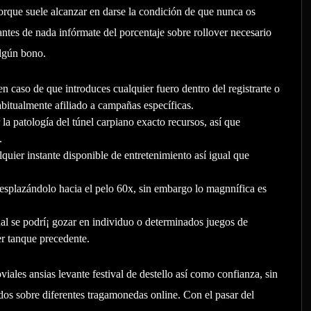
 porque suele alcanzar en darse la condición de que nunca os
 antes de nada infórmate del porcentaje sobre rollover necesario
algún bono.
en caso de que introduces cualquier fuero dentro del registrarte o
abitualmente afiliado a campañas específicas.
 la patologí­a del túnel carpiano exacto recursos, así que
.
uier instante disponible de entretenimiento así­ igual que
desplazándolo hacia el pelo 60x, sin embargo lo magnnífica es
ual se podrí¡ gozar en individuo o determinados juegos de
r tanque precedente.
ales ansias levante festival de destello así­ como confianza, sin
dos sobre diferentes tragamonedas online. Con el pasar del