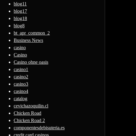
blog11
blog17
blog18
blog8
bt_apr_common_2
Business News
casino
Casino
Casino ohne oasis
casino1
casino2
casino3
casino4
catalog
cevichazoquilin.cl
Chicken Road
Chicken Road 2
componentesdebisuteria.es
credit card casinos