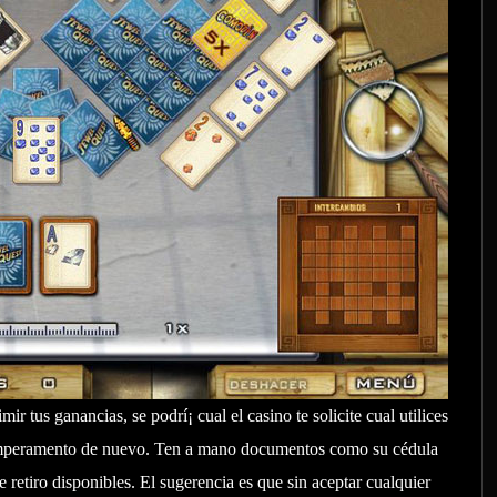
r tus ganancias, se podrí¡ cual el casino te solicite cual utilices
 temperamento de nuevo. Ten a mano documentos como su cédula
retiro disponibles. El sugerencia es que sin aceptar cualquier