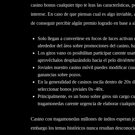
casino bonus cualquier tipo te leas las características,
interese. En caso de que piensas cual es algo inviable,
de conseguir percibir algún premio logrado en base a 
Solo llegan a convertirse en focos de luces activan 
alrededor del área sobre promociones del casino, h
Los giros vano os posibilitan participar carente usar
aprovéchalos desplazándolo hacia el pelo diviértete
Joviales nuestro casino móvil puedes modificar cualq
ganancias sobre pozos.
En la generalidad de casinos oscila dentro de 20x 
seleccionar bonos joviales 0x–40x.
Principalmente, es un bono sobre giros sin cargo c
tragamonedas carente urgencia de elaborar cualquie
Casino con tragamonedas millones de indios esperan jovi
embargo los temas históricos nunca resultan desconoci