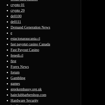
crypto 01
crypto 29
de0100
de0111
Demand Generation News
e
estacionaraucania.cl
fast payotut casino Canada
Fast Payout Casino
fenedi.cl
first
Forex News
forum
Gambling
games
greekembassy.org.uk
hairclubbarbershop.com
Hardware Security