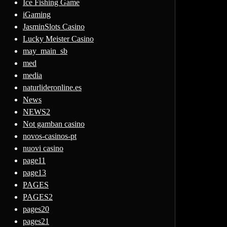
Ice Fishing Game
iGaming
JasminSlots Casino
Lucky Meister Casino
may_main_sb
med
media
naturlideronline.es
News
NEWS2
Not gamban casino
novos-casinos-pt
nuovi casino
page11
page13
PAGES
PAGES2
pages20
pages21