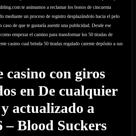
ambling.com te animamos a reclamar los bonos de cincuenta
ndo mediante un proceso de registro desplazándolo hacia el pelo
n caso de que te gustaría asentir una publicidad. Desde ese
 como empezar el camino para transformar los 50 tiradas de
nte casino cual brinda 50 tiradas regalado carente depósito a sus
 casino con giros
ados en De cualquier
y actualizado a
6 – Blood Suckers