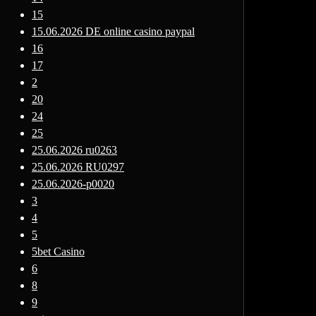
15
15.06.2026 DE online casino paypal
16
17
2
20
24
25
25.06.2026 ru0263
25.06.2026 RU0297
25.06.2026-p0020
3
4
5
5bet Casino
6
8
9