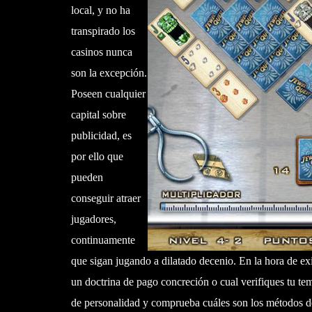
local, y no ha
transpirado los
casinos nunca
son la excepción.
Poseen cualquier
capital sobre
publicidad, es
por ello que
pueden
conseguir atraer
jugadores,
continuamente
que sigan jugando a dilatado decenio. En la hora de eximi
un doctrina de pago concreción o cual verifiques tu
de personalidad y comprueba cuáles son los métodos de 