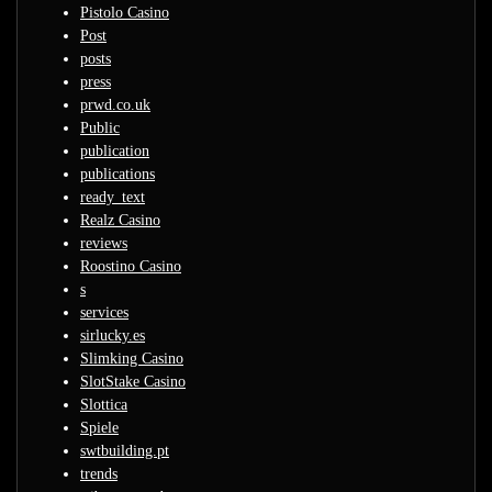
Pistolo Casino
Post
posts
press
prwd.co.uk
Public
publication
publications
ready_text
Realz Casino
reviews
Roostino Casino
s
services
sirlucky.es
Slimking Casino
SlotStake Casino
Slottica
Spiele
swtbuilding.pt
trends