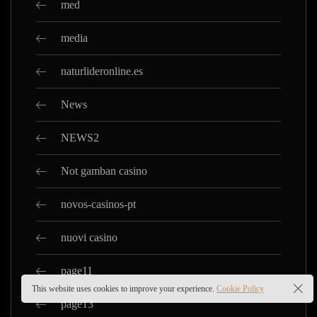
med
media
naturlideronline.es
News
NEWS2
Not gamban casino
novos-casinos-pt
nuovi casino
page11
This website uses cookies to improve your experience.
Cookie Policy
page13