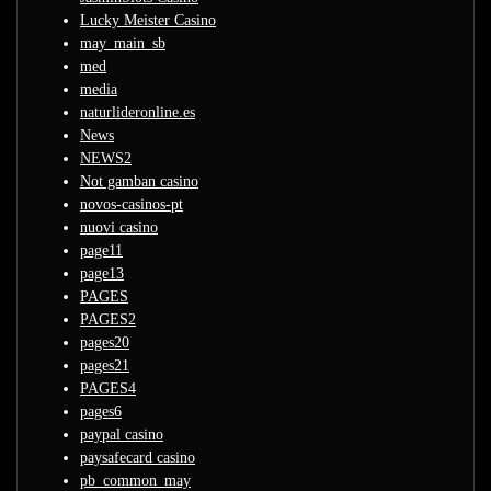
Lucky Meister Casino
may_main_sb
med
media
naturlideronline.es
News
NEWS2
Not gamban casino
novos-casinos-pt
nuovi casino
page11
page13
PAGES
PAGES2
pages20
pages21
PAGES4
pages6
paypal casino
paysafecard casino
pb_common_may