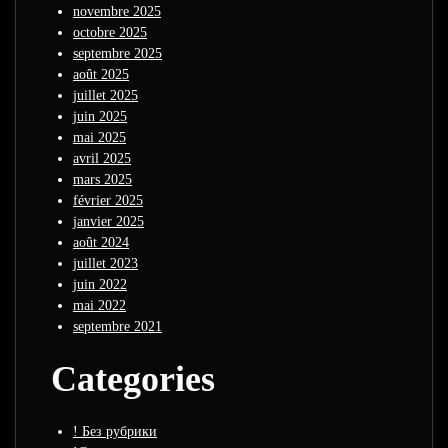
novembre 2025
octobre 2025
septembre 2025
août 2025
juillet 2025
juin 2025
mai 2025
avril 2025
mars 2025
février 2025
janvier 2025
août 2024
juillet 2023
juin 2022
mai 2022
septembre 2021
Categories
! Без рубрики