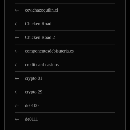
cevichazoquilin.cl
Chicken Road
Chicken Road 2
componentesdebisuteria.es
credit card casinos
crypto 01
crypto 29
de0100
de0111