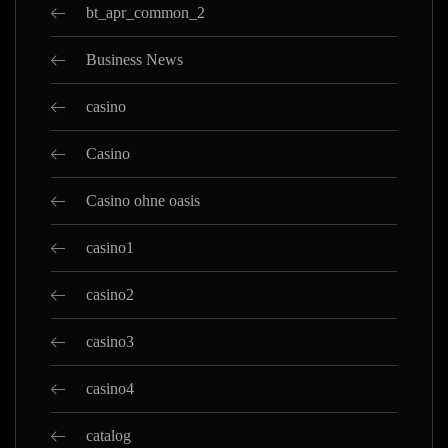
bt_apr_common_2
Business News
casino
Casino
Casino ohne oasis
casino1
casino2
casino3
casino4
catalog