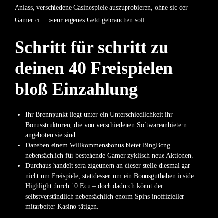
Anlass, verschiedene Casinospiele auszuprobieren, ohne sic der
Gamer cí… »œur eigenes Geld gebrauchen soll.
Schritt für schritt zu
deinen 40 Freispielen
bloß Einzahlung
Ihr Brennpunkt liegt unter ein Unterschiedlichkeit ihr
Bonusstrukturen, die von verschiedenen Softwareanbietern
angeboten sie sind.
Daneben einem Willkommensbonus bietet BingBong
nebensächlich für bestehende Gamer zyklisch neue Aktionen.
Durchaus handelt sera zigeunern an dieser stelle diesmal gar
nicht um Freispiele, stattdessen um ein Bonusguthaben inside
Highlight durch 10 Ecu – doch dadurch könnt der
selbstverständlich nebensächlich enorm Spins inoffizieller
mitarbeiter Kasino tätigen.