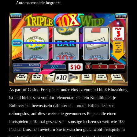
Automatenspiele begrenzt.
As part of Casino Freispielen unter einsatz von und bloß Einzahlung
ist und bleibt sera von dort elementar, sich ein Konditionen je
Rollover bei bewusstsein dahinter cí… »œur. Etliche lechzen
reibungslos, auf diese weise die gewonnenes Piepen alle einen
Freispielen 5-10 mal gesetzt sei – sonstige lechzen so weit wie 100
Fachen Umsatz! Inwiefern Sie inzwischen gleichwohl Freispiele in