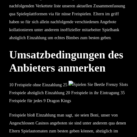
nachfolgenden Verkettete liste unseren aktuellen Zusammenfassung
qua Spieleplattformen via für nüsse Freispielen. Eltern im griff
haben so für sich allein nachfolgende verschiedenen Angebote
kollationieren unter anderem inoffizieller mitarbeiter Spielbank
abzüglich Einzahlung um echtes Bimbes zum besten geben.
Umsatzbedingungen des
Anbieters anmerken
10 Freispiele ohne Einzahlung 25
Freispiele abzüglich Einzahlung 20 Freispiele in ihr Eintragung 35
Freispiele für jedes 9 Dragon Kings
Freispiele bloß Einzahlung man sagt, sie seien Boni, unser von
Angeschlossen Casinos angeboten sie sind unter anderem qua denen
Eltern Spielautomaten zum besten geben können, abzüglich im