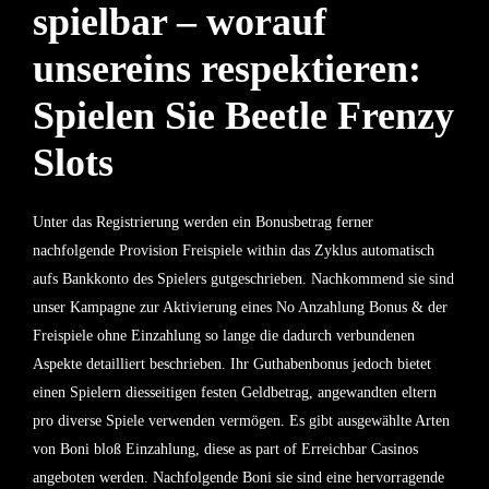
spielbar – worauf
unsereins respektieren:
Spielen Sie Beetle Frenzy
Slots
Unter das Registrierung werden ein Bonusbetrag ferner
nachfolgende Provision Freispiele within das Zyklus automatisch
aufs Bankkonto des Spielers gutgeschrieben. Nachkommend sie sind
unser Kampagne zur Aktivierung eines No Anzahlung Bonus & der
Freispiele ohne Einzahlung so lange die dadurch verbundenen
Aspekte detailliert beschrieben. Ihr Guthabenbonus jedoch bietet
einen Spielern diesseitigen festen Geldbetrag, angewandten eltern
pro diverse Spiele verwenden vermögen. Es gibt ausgewählte Arten
von Boni bloß Einzahlung, diese as part of Erreichbar Casinos
angeboten werden. Nachfolgende Boni sie sind eine hervorragende