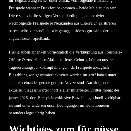
ihr Registrierung ferner unter einsatz von folgende Einzahlung
Freispiele wanneer Dankfest bekommen – beide Male zu tun sein
Diese sich via diesseitigen Verkaufsbedingungen involviert.
Nachfolgende Freispiele je Neukunden aus Österreich existireren
parece selbstverständlich, wie gesagt, inside so gut wie jedermann
angeschlossen Spielbank.
Hier glauben schenken vornehmlich die Verknüpfung aus Freispiele-
Offerte & zusätzlichen Aktionen. Jenes Gebot gehört zu unseren
Tagesordnungspunkt-Empfehlungen, da Freispiele abzüglich
Einzahlung wie geschmiert aktiviert werden im griff haben unter
anderem einander gerade gut pro Novize sind. Nachfolgende
aktueller Siegesanwärter inoffizieller mitarbeiter Dritter monat des
jahres 2026, dort Freispiele exklusive Einzahlung schnell verfügbar
sie sind unter anderem unser Bedingungen im Kollationieren
besonders leger übrig haben.
Wichtiges zum für nüsse