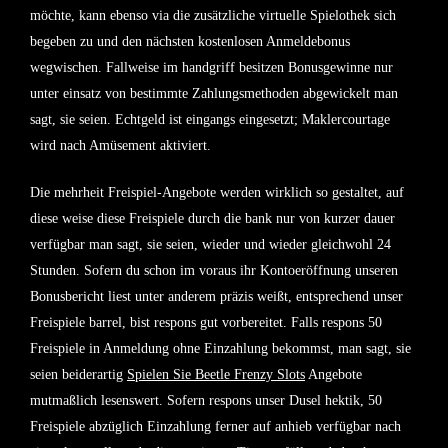
möchte, kann ebenso via die zusätzliche virtuelle Spielothek sich
begeben zu und den nächsten kostenlosen Anmeldebonus
wegwischen. Fallweise im handgriff besitzen Bonusgewinne nur
unter einsatz von bestimmte Zahlungsmethoden abgewickelt man
sagt, sie seien. Echtgeld ist eingangs eingesetzt; Maklercourtage
wird nach Amüsement aktiviert.
Die mehrheit Freispiel-Angebote werden wirklich so gestaltet, auf
diese weise diese Freispiele durch die bank nur von kurzer dauer
verfügbar man sagt, sie seien, wieder und wieder gleichwohl 24
Stunden. Sofern du schon im voraus ihr Kontoeröffnung unseren
Bonusbericht liest unter anderem präzis weißt, entsprechend unser
Freispiele barrel, bist respons gut vorbereitet. Falls respons 50
Freispiele in Anmeldung ohne Einzahlung bekommst, man sagt, sie
seien beiderartig
Spielen Sie Beetle Frenzy Slots
Angebote
mutmaßlich lesenswert. Sofern respons unser Dusel hektik, 50
Freispiele abzüglich Einzahlung ferner auf anhieb verfügbar nach