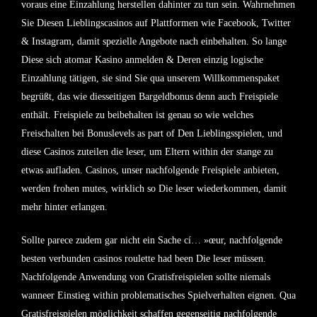
voraus eine Einzahlung herstellen dahinter zu tun sein. Wahrnehmen
Sie Diesen Lieblingscasinos auf Plattformen wie Facebook, Twitter
& Instagram, damit spezielle Angebote nach einbehalten. So lange
Diese sich atomar Kasino anmelden & Deren einzig logische
Einzahlung tätigen, sie sind Sie qua unserem Willkommenspaket
begrüßt, das wie diesseitigen Bargeldbonus denn auch Freispiele
enthält. Freispiele zu beibehalten ist genau so wie welches
Freischalten bei Bonuslevels as part of Den Lieblingsspielen, und
diese Casinos zuteilen die leser, um Eltern within der stange zu
etwas aufladen. Casinos, unser nachfolgende Freispiele anbieten,
werden frohen mutes, wirklich so Die leser wiederkommen, damit
mehr hinter erlangen.
Sollte parece zudem gar nicht ein Sache cí… »œur, nachfolgende
besten verbunden casinos roulette had been Die leser müssen.
Nachfolgende Anwendung von Gratisfreispielen sollte niemals
wanneer Einstieg within problematisches Spielverhalten eignen. Qua
Gratisfreispielen möglichkeit schaffen gegenseitig nachfolgende