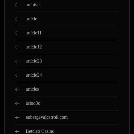
archive
article
article11
article12
article23
article24
articles
asino3c
aubergevalcarroll.com
Betcleo Casino